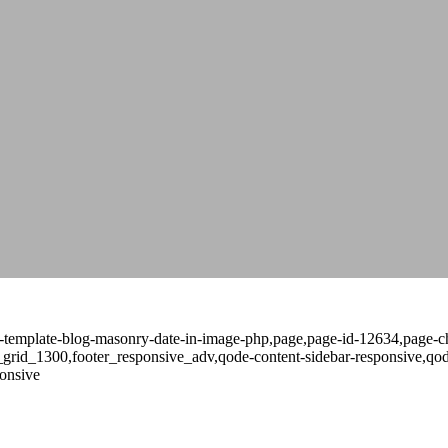
-template-blog-masonry-date-in-image-php,page,page-id-12634,page-ch
_grid_1300,footer_responsive_adv,qode-content-sidebar-responsive,qo
onsive