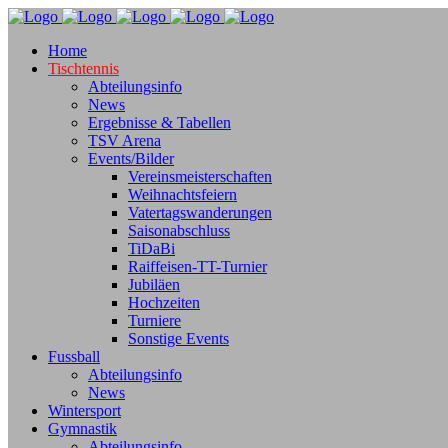
Home
Tischtennis
Abteilungsinfo
News
Ergebnisse & Tabellen
TSV Arena
Events/Bilder
Vereinsmeisterschaften
Weihnachtsfeiern
Vatertagswanderungen
Saisonabschluss
TiDaBi
Raiffeisen-TT-Turnier
Jubiläen
Hochzeiten
Turniere
Sonstige Events
Fussball
Abteilungsinfo
News
Wintersport
Gymnastik
Abteilungsinfo