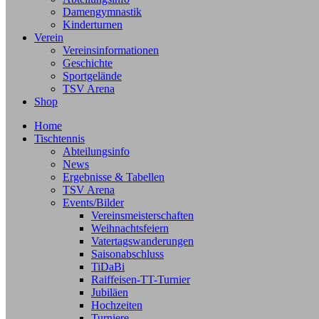
Damengymnastik
Kinderturnen
Verein
Vereinsinformationen
Geschichte
Sportgelände
TSV Arena
Shop
Home
Tischtennis
Abteilungsinfo
News
Ergebnisse & Tabellen
TSV Arena
Events/Bilder
Vereinsmeisterschaften
Weihnachtsfeiern
Vatertagswanderungen
Saisonabschluss
TiDaBi
Raiffeisen-TT-Turnier
Jubiläen
Hochzeiten
Turniere