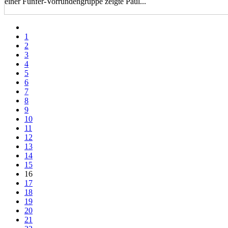
einer Fünfer-Vorrundengruppe zeigte Paul...
1
2
3
4
5
6
7
8
9
10
11
12
13
14
15
16
17
18
19
20
21