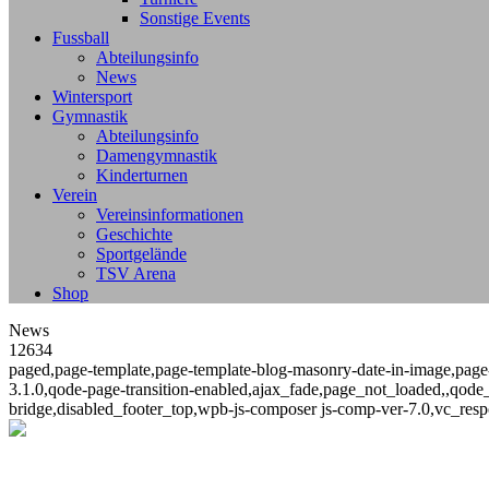
Sonstige Events
Fussball
Abteilungsinfo
News
Wintersport
Gymnastik
Abteilungsinfo
Damengymnastik
Kinderturnen
Verein
Vereinsinformationen
Geschichte
Sportgelände
TSV Arena
Shop
News
12634
paged,page-template,page-template-blog-masonry-date-in-image,page
3.1.0,qode-page-transition-enabled,ajax_fade,page_not_loaded,,qode
bridge,disabled_footer_top,wpb-js-composer js-comp-ver-7.0,vc_resp