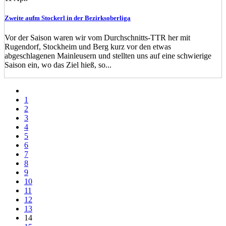
Zweite aufm Stockerl in der Bezirksoberliga
Vor der Saison waren wir vom Durchschnitts-TTR her mit
Rugendorf, Stockheim und Berg kurz vor den etwas
abgeschlagenen Mainleusern und stellten uns auf eine schwierige
Saison ein, wo das Ziel hieß, so...
1
2
3
4
5
6
7
8
9
10
11
12
13
14