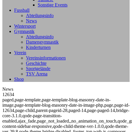
Sonstige Events
Fussball
Abteilungsinfo
News
Wintersport
Gymnastik
Abteilungsinfo
Damengymnastik
Kinderturnen
Verein
Vereinsinformationen
Geschichte
Sportgelände
TSV Arena
Shop
News
12634
paged,page-template,page-template-blog-masonry-date-in-
image,page-template-blog-masonry-date-in-image-php,page,page-id-
12634,page-child,parent-pageid-28,paged-14,page-paged-14,bridge-
core-3.1.0,qode-page-transition-
enabled,ajax_fade,page_not_loaded,,no_animation_on_touch,qode_g
content-sidebar-responsive,qode-child-theme-ver-1.0.0,qode-theme-
ver-29.8,qode-theme-bridge,disabled_footer_top,wpb-js-composer