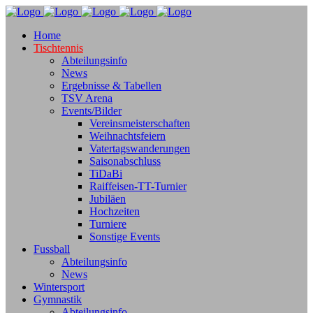
Home
Tischtennis
Abteilungsinfo
News
Ergebnisse & Tabellen
TSV Arena
Events/Bilder
Vereinsmeisterschaften
Weihnachtsfeiern
Vatertagswanderungen
Saisonabschluss
TiDaBi
Raiffeisen-TT-Turnier
Jubiläen
Hochzeiten
Turniere
Sonstige Events
Fussball
Abteilungsinfo
News
Wintersport
Gymnastik
Abteilungsinfo