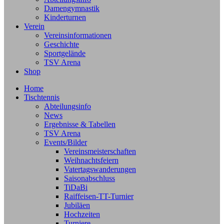
Damengymnastik
Kinderturnen
Verein
Vereinsinformationen
Geschichte
Sportgelände
TSV Arena
Shop
Home
Tischtennis
Abteilungsinfo
News
Ergebnisse & Tabellen
TSV Arena
Events/Bilder
Vereinsmeisterschaften
Weihnachtsfeiern
Vatertagswanderungen
Saisonabschluss
TiDaBi
Raiffeisen-TT-Turnier
Jubiläen
Hochzeiten
Turniere