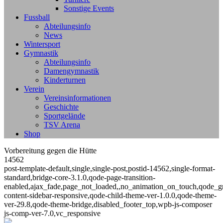
Sonstige Events
Fussball
Abteilungsinfo
News
Wintersport
Gymnastik
Abteilungsinfo
Damengymnastik
Kinderturnen
Verein
Vereinsinformationen
Geschichte
Sportgelände
TSV Arena
Shop
Vorbereitung gegen die Hütte
14562
post-template-default,single,single-post,postid-14562,single-format-
standard,bridge-core-3.1.0,qode-page-transition-
enabled,ajax_fade,page_not_loaded,,no_animation_on_touch,qode_g
content-sidebar-responsive,qode-child-theme-ver-1.0.0,qode-theme-
ver-29.8,qode-theme-bridge,disabled_footer_top,wpb-js-composer
js-comp-ver-7.0,vc_responsive