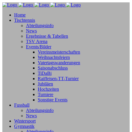
Home
Tischtennis
Abteilungsinfo
News
Ergebnisse & Tabellen
TSV Arena
Events/Bilder
Vereinsmeisterschaften
Weihnachtsfeiern
Vatertagswanderungen
Saisonabschluss
TiDaBi
Raiffeisen-TT-Turnier
Jubiläen
Hochzeiten
Turniere
Sonstige Events
Fussball
Abteilungsinfo
News
Wintersport
Gymnastik
Abteilungsinfo