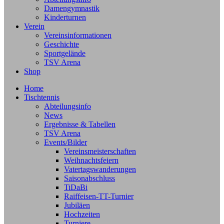
Damengymnastik
Kinderturnen
Verein
Vereinsinformationen
Geschichte
Sportgelände
TSV Arena
Shop
Home
Tischtennis
Abteilungsinfo
News
Ergebnisse & Tabellen
TSV Arena
Events/Bilder
Vereinsmeisterschaften
Weihnachtsfeiern
Vatertagswanderungen
Saisonabschluss
TiDaBi
Raiffeisen-TT-Turnier
Jubiläen
Hochzeiten
Turniere