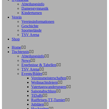
Abteilungsinfo
Damengymnastik
Kinderturnen
Verein
Vereinsinformationen
Geschichte
Sportgelände
TSV Arena
Shop
Home
Tischtennis
Abteilungsinfo
News
Ergebnisse & Tabellen
TSV Arena
Events/Bilder
Vereinsmeisterschaften
Weihnachtsfeiern
Vatertagswanderungen
Saisonabschluss
TiDaBi
Raiffeisen-TT-Turnier
Jubiläen
Hochzeiten