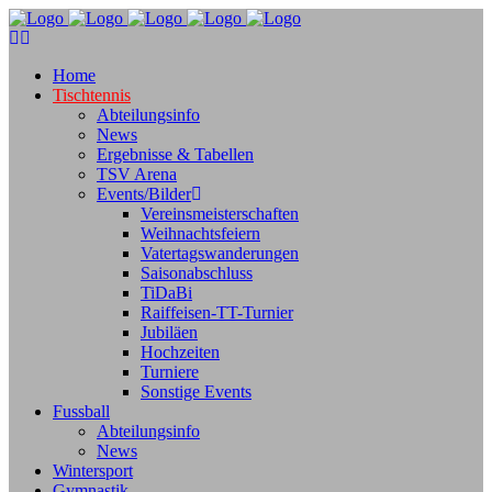
Home
Tischtennis
Abteilungsinfo
News
Ergebnisse & Tabellen
TSV Arena
Events/Bilder
Vereinsmeisterschaften
Weihnachtsfeiern
Vatertagswanderungen
Saisonabschluss
TiDaBi
Raiffeisen-TT-Turnier
Jubiläen
Hochzeiten
Turniere
Sonstige Events
Fussball
Abteilungsinfo
News
Wintersport
Gymnastik