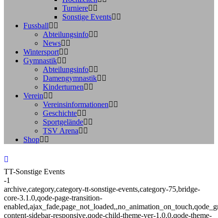
Turniere
Sonstige Events
Fussball
Abteilungsinfo
News
Wintersport
Gymnastik
Abteilungsinfo
Damengymnastik
Kinderturnen
Verein
Vereinsinformationen
Geschichte
Sportgelände
TSV Arena
Shop
TT-Sonstige Events
-1
archive,category,category-tt-sonstige-events,category-75,bridge-
core-3.1.0,qode-page-transition-
enabled,ajax_fade,page_not_loaded,,no_animation_on_touch,qode_g
content-sidebar-responsive,qode-child-theme-ver-1.0.0,qode-theme-