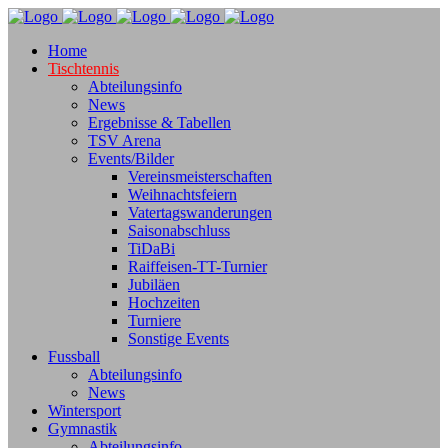
Home
Tischtennis
Abteilungsinfo
News
Ergebnisse & Tabellen
TSV Arena
Events/Bilder
Vereinsmeisterschaften
Weihnachtsfeiern
Vatertagswanderungen
Saisonabschluss
TiDaBi
Raiffeisen-TT-Turnier
Jubiläen
Hochzeiten
Turniere
Sonstige Events
Fussball
Abteilungsinfo
News
Wintersport
Gymnastik
Abteilungsinfo