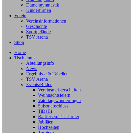
Damengymnastik
Kinderturnen
Verein
Vereinsinformationen
Geschichte
Sportgelände
TSV Arena
Shop
Home
Tischtennis
Abteilungsinfo
News
Ergebnisse & Tabellen
TSV Arena
Events/Bilder
Vereinsmeisterschaften
Weihnachtsfeiern
Vatertagswanderungen
Saisonabschluss
TiDaBi
Raiffeisen-TT-Turnier
Jubiläen
Hochzeiten
Turniere