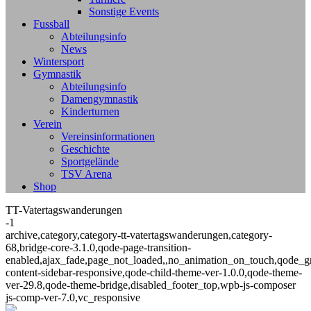
Sonstige Events
Fussball
Abteilungsinfo
News
Wintersport
Gymnastik
Abteilungsinfo
Damengymnastik
Kinderturnen
Verein
Vereinsinformationen
Geschichte
Sportgelände
TSV Arena
Shop
TT-Vatertagswanderungen
-1
archive,category,category-tt-vatertagswanderungen,category-
68,bridge-core-3.1.0,qode-page-transition-
enabled,ajax_fade,page_not_loaded,,no_animation_on_touch,qode_g
content-sidebar-responsive,qode-child-theme-ver-1.0.0,qode-theme-
ver-29.8,qode-theme-bridge,disabled_footer_top,wpb-js-composer
js-comp-ver-7.0,vc_responsive