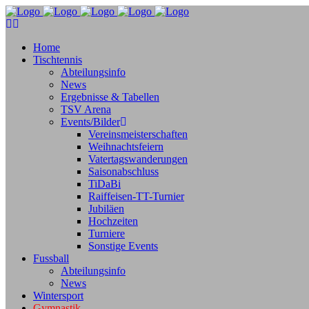
Home
Tischtennis
Abteilungsinfo
News
Ergebnisse & Tabellen
TSV Arena
Events/Bilder
Vereinsmeisterschaften
Weihnachtsfeiern
Vatertagswanderungen
Saisonabschluss
TiDaBi
Raiffeisen-TT-Turnier
Jubiläen
Hochzeiten
Turniere
Sonstige Events
Fussball
Abteilungsinfo
News
Wintersport
Gymnastik