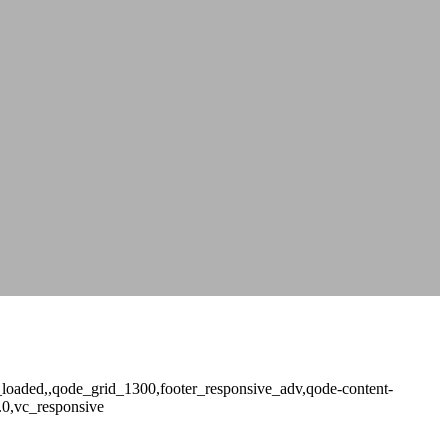
t_loaded,,qode_grid_1300,footer_responsive_adv,qode-content-
.0,vc_responsive