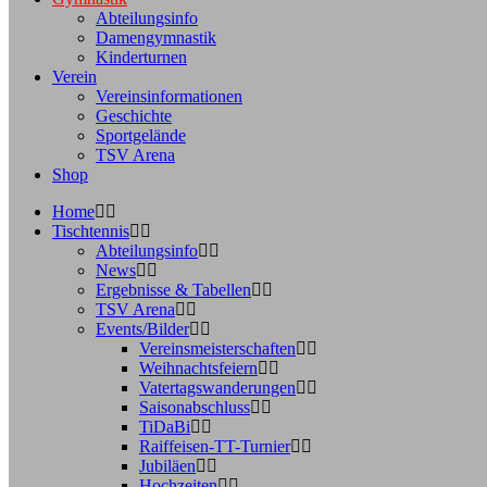
Abteilungsinfo
Damengymnastik
Kinderturnen
Verein
Vereinsinformationen
Geschichte
Sportgelände
TSV Arena
Shop
Home
Tischtennis
Abteilungsinfo
News
Ergebnisse & Tabellen
TSV Arena
Events/Bilder
Vereinsmeisterschaften
Weihnachtsfeiern
Vatertagswanderungen
Saisonabschluss
TiDaBi
Raiffeisen-TT-Turnier
Jubiläen
Hochzeiten