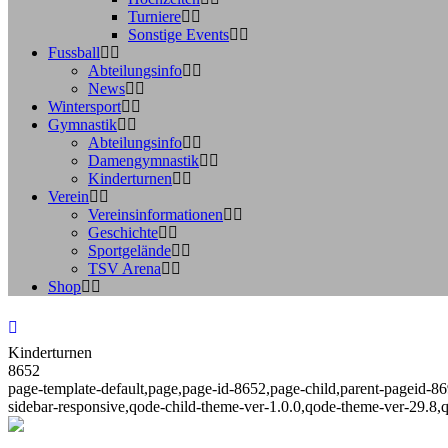
Turniere
Sonstige Events
Fussball
Abteilungsinfo
News
Wintersport
Gymnastik
Abteilungsinfo
Damengymnastik
Kinderturnen
Verein
Vereinsinformationen
Geschichte
Sportgelände
TSV Arena
Shop
Kinderturnen
8652
page-template-default,page,page-id-8652,page-child,parent-pageid-8
sidebar-responsive,qode-child-theme-ver-1.0.0,qode-theme-ver-29.8,