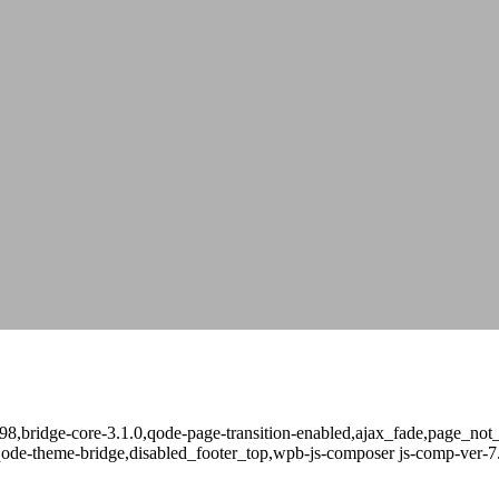
698,bridge-core-3.1.0,qode-page-transition-enabled,ajax_fade,page_no
qode-theme-bridge,disabled_footer_top,wpb-js-composer js-comp-ver-7