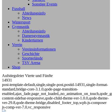
Sonstige Events
Fussball
Abteilungsinfo
News
Wintersport
Gymnastik
Abteilungsinfo
Damengymnastik
Kinderturnen
Verein
Vereinsinformationen
Geschichte
Sportgelände
TSV Arena
Shop
Aufstiegsfeier Vierte und Fünfte
14931
post-template-default,single,single-post,postid-14931,single-format-
standard,bridge-core-3.1.0,qode-page-transition-
enabled,ajax_fade,page_not_loaded,,no_animation_on_touch,qode_g
content-sidebar-responsive,qode-child-theme-ver-1.0.0,qode-theme-
ver-29.8,qode-theme-bridge,disabled_footer_top,wpb-js-composer
js-comp-ver-7.0,vc_responsive