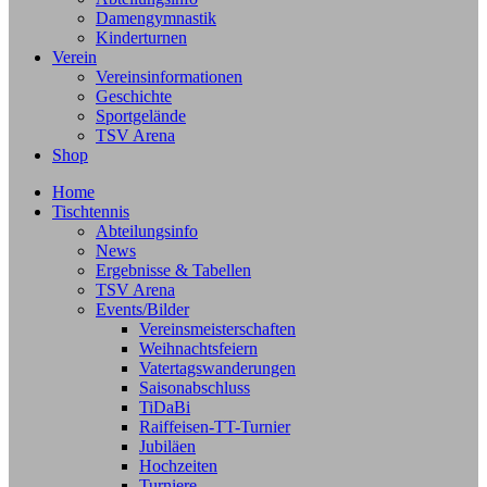
Damengymnastik
Kinderturnen
Verein
Vereinsinformationen
Geschichte
Sportgelände
TSV Arena
Shop
Home
Tischtennis
Abteilungsinfo
News
Ergebnisse & Tabellen
TSV Arena
Events/Bilder
Vereinsmeisterschaften
Weihnachtsfeiern
Vatertagswanderungen
Saisonabschluss
TiDaBi
Raiffeisen-TT-Turnier
Jubiläen
Hochzeiten
Turniere