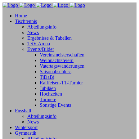
Home
Tischtennis
Abteilungsinfo
News
Ergebnisse & Tabellen
TSV Arena
Events/Bilder
Vereinsmeisterschaften
Weihnachtsfeiern
Vatertagswanderungen
Saisonabschluss
TiDaBi
Raiffeisen-TT-Turnier
Jubiläen
Hochzeiten
Turniere
Sonstige Events
Fussball
Abteilungsinfo
News
Wintersport
Gymnastik
Abteilungsinfo