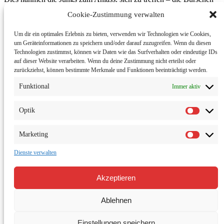
der Sechsten waren ebenfalls eingeladen – und die glorreichen Taten
Cookie-Zustimmung verwalten
Revue passieren zu lassen. Es wurde viel gegessen, getrunken und
gelacht und so ließ man es sich ein paar Stunden im TSV-Tempel
Um dir ein optimales Erlebnis zu bieten, verwenden wir Technologien wie Cookies,
gut gehen.
um Geräteinformationen zu speichern und/oder darauf zuzugreifen. Wenn du diesen
Anbei ein paar Impressionen:
Technologien zustimmst, können wir Daten wie das Surfverhalten oder eindeutige IDs
auf dieser Website verarbeiten. Wenn du deine Zustimmung nicht erteilst oder
zurückziehst, können bestimmte Merkmale und Funktionen beeinträchtigt werden.
Wichtig: Futter!
Die Helden aus …
… Vierter …
Funktional
Immer aktiv
Optik
… Fünfter …
… und Sechster
Hoch die Tassen
Marketing
Relaxt
Schön wars!
Dienste verwalten
Akzeptieren
Home
Kontakt
Ablehnen
Impressum
Datenschutzerklärung
Einstellungen speichern