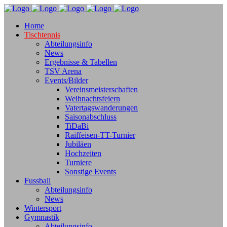
Home
Tischtennis
Abteilungsinfo
News
Ergebnisse & Tabellen
TSV Arena
Events/Bilder
Vereinsmeisterschaften
Weihnachtsfeiern
Vatertagswanderungen
Saisonabschluss
TiDaBi
Raiffeisen-TT-Turnier
Jubiläen
Hochzeiten
Turniere
Sonstige Events
Fussball
Abteilungsinfo
News
Wintersport
Gymnastik
Abteilungsinfo