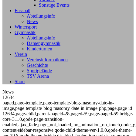
Sonstige Events
Fussball
Abteilungsinfo
News
Wintersport
Gymnastik
Abteilungsinfo
Damengymnastik
Kinderturnen
Verein
Vereinsinformationen
Geschichte
Sportgelände
TSV Arena
Shop
News
12634
paged,page-template,page-template-blog-masonry-date-in-
image,page-template-blog-masonry-date-in-image-php,page,page-id-
12634,page-child,parent-pageid-28,paged-59,page-paged-59,bridge-
core-3.1.0,qode-page-transition-
enabled,ajax_fade,page_not_loaded,,no_animation_on_touch,qode_g
content-sidebar-responsive,qode-child-theme-ver-1.0.0,qode-theme-
ver-29.8,qode-theme-bridge,disabled_footer_top,wpb-js-composer