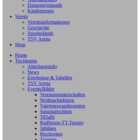
Damengymnastik
Kinderturnen
Verein
Vereinsinformationen
Geschichte
Sportgelände
TSV Arena
Shop
Home
Tischtennis
Abteilungsinfo
News
Ergebnisse & Tabellen
TSV Arena
Events/Bilder
Vereinsmeisterschaften
Weihnachtsfeiern
Vatertagswanderungen
Saisonabschluss
TiDaBi
Raiffeisen-TT-Turnier
Jubiläen
Hochzeiten
Turniere