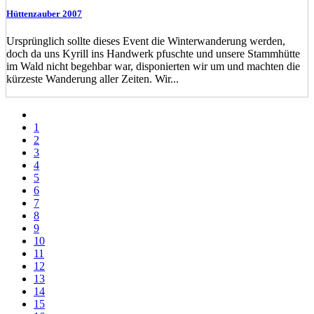
Hüttenzauber 2007
Ursprünglich sollte dieses Event die Winterwanderung werden,
doch da uns Kyrill ins Handwerk pfuschte und unsere Stammhütte
im Wald nicht begehbar war, disponierten wir um und machten die
kürzeste Wanderung aller Zeiten. Wir...
1
2
3
4
5
6
7
8
9
10
11
12
13
14
15