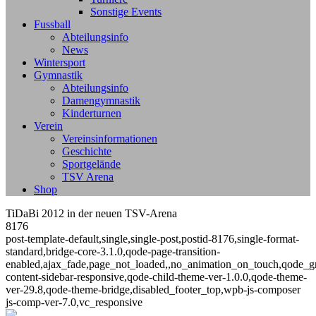
Sonstige Events
Fussball
Abteilungsinfo
News
Wintersport
Gymnastik
Abteilungsinfo
Damengymnastik
Kinderturnen
Verein
Vereinsinformationen
Geschichte
Sportgelände
TSV Arena
Shop
TiDaBi 2012 in der neuen TSV-Arena
8176
post-template-default,single,single-post,postid-8176,single-format-
standard,bridge-core-3.1.0,qode-page-transition-
enabled,ajax_fade,page_not_loaded,,no_animation_on_touch,qode_g
content-sidebar-responsive,qode-child-theme-ver-1.0.0,qode-theme-
ver-29.8,qode-theme-bridge,disabled_footer_top,wpb-js-composer
js-comp-ver-7.0,vc_responsive