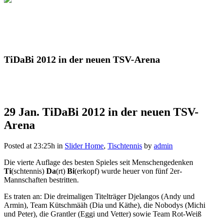
TiDaBi 2012 in der neuen TSV-Arena
29 Jan.
TiDaBi 2012 in der neuen TSV-
Arena
Posted at 23:25h
in
Slider Home
,
Tischtennis
by
admin
Die vierte Auflage des besten Spieles seit Menschengedenken
Ti
(schtennis)
Da
(rt)
Bi
(erkopf) wurde heuer von fünf 2er-
Mannschaften bestritten.
Es traten an: Die dreimaligen Titelträger Djelangos (Andy und
Armin), Team Kütschmääh (Dia und Käthe), die Nobodys (Michi
und Peter), die Grantler (Eggi und Vetter) sowie Team Rot-Weiß