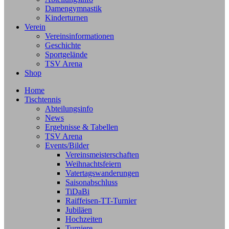
Damengymnastik
Kinderturnen
Verein
Vereinsinformationen
Geschichte
Sportgelände
TSV Arena
Shop
Home
Tischtennis
Abteilungsinfo
News
Ergebnisse & Tabellen
TSV Arena
Events/Bilder
Vereinsmeisterschaften
Weihnachtsfeiern
Vatertagswanderungen
Saisonabschluss
TiDaBi
Raiffeisen-TT-Turnier
Jubiläen
Hochzeiten
Turniere