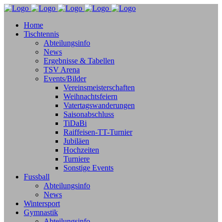
Home
Tischtennis
Abteilungsinfo
News
Ergebnisse & Tabellen
TSV Arena
Events/Bilder
Vereinsmeisterschaften
Weihnachtsfeiern
Vatertagswanderungen
Saisonabschluss
TiDaBi
Raiffeisen-TT-Turnier
Jubiläen
Hochzeiten
Turniere
Sonstige Events
Fussball
Abteilungsinfo
News
Wintersport
Gymnastik
Abteilungsinfo