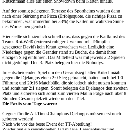
Kütschmääh alles auf einen Showdown beim Karten hinaus.
Auf der sonnig gelegenen Terrasse des Sportheims wurden dann
nach einer Stärkung mit Pizza (Erfolgsquote, die richtige Pizza zu
bekommen, war immerhin bei 33%) die Karten im wahrsten Sinne
des Wortes neu gemischt.
Hier stellte sich ziemlich schnell raus, dass gegen die Kartkunst des
Teams Rot-Weiß (extremst ruhiger Uwe und mit Trümpfen
gesegneter David) kein Kraut gewachsen war. Lediglich eine
Niederlage gegen die Grantler stand zu Buche, die damit ihren
einzigen Sieg einfuhren. Das Mittelfeld war mit jeweils 2:2 Spielen
dicht gedrängt. Den 3. Platz belegten hier die Nobodys.
Im entscheidenden Spiel um den Gesamtsieg hätten Kütschmääh
gegen die Djelangos einen 2:0 Sieg gebraucht, hatten auch bei 1:0
Führung und 20:16 Matchbälle, die sie jedoch nicht nutzen konnten
und somit nur 2:1 siegten. Somit belegten die Djelangos den zweiten
Platz und sicherten sich somit zum vierten Mal in Folge nach über 8
Stunden Gesamtspielzeit wiederum den Titel.
Die Fazits vom Tage waren:
Gegner für die All-Time-Champions Djelangos müssen erst noch
geboren werden!
Nach wie vor das beste Event der TT-Abteilung!
Wieder mal ein sensationeller Tag mit viel Leergeplauder und