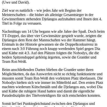
(Uwe und David).
Ziel war es natürlich – wie jedes Jahr seit Beginn der
Meisterschaften – die bisher als alleinige Gesamtsieger in der
Gewinnerlisten stehenden Djelangos aufzuhalten und Ihnen den 4.
Titel in Folge zu versauen.
Nachmittags um 14 Uhr begann wie alle Jahre der Spaß. Doch beim
TT-Doppel, das über vier Gewinnsätze gespielt wurde, zeigten die
Djelangos dem Rest der Mannschaften wo der Hammer hängt.
Erstmals in der Historie gewannen sie die Doppelkonkurrenz in
einem nach 3:0 Führung noch knapp werdenden Spiel gegen Dia
und Käthe mit 4:3. Auf den Plätzen folgten die Nobodys, die die
beiden Spitzendoppel gehörig ärgerten, sowie die Grantler und
Team Rot-Weiß.
Beim anschließenden Darten blieben die Grantler unter ihren
Möglichkeiten, da das Auswerfen nicht so richtig funktionierte und
mussten somit Team Rot-Weiß den vorletzten Platz überlassen. Die
Nobodys hielten sich wie immer im Mittelfeld auf. Den ersten Platz
machten wiederum Kütschmääh und die Djelangos aus, wobei Dia
und Käthe die ruhigere Hand hatten und damit die eigentliche
Paradedisziplin des Titelverteidigers für sich entscheiden konnten.
Somit lief bei Punktegleichstand zwischen den Djelangos und