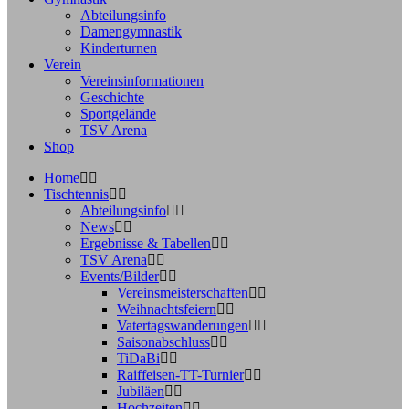
Abteilungsinfo
Damengymnastik
Kinderturnen
Verein
Vereinsinformationen
Geschichte
Sportgelände
TSV Arena
Shop
Home
Tischtennis
Abteilungsinfo
News
Ergebnisse & Tabellen
TSV Arena
Events/Bilder
Vereinsmeisterschaften
Weihnachtsfeiern
Vatertagswanderungen
Saisonabschluss
TiDaBi
Raiffeisen-TT-Turnier
Jubiläen
Hochzeiten