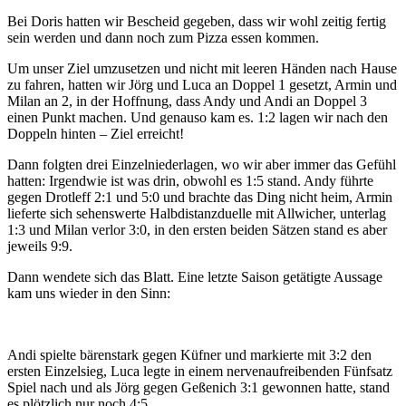
Bei Doris hatten wir Bescheid gegeben, dass wir wohl zeitig fertig
sein werden und dann noch zum Pizza essen kommen.
Um unser Ziel umzusetzen und nicht mit leeren Händen nach Hause
zu fahren, hatten wir Jörg und Luca an Doppel 1 gesetzt, Armin und
Milan an 2, in der Hoffnung, dass Andy und Andi an Doppel 3
einen Punkt machen. Und genauso kam es. 1:2 lagen wir nach den
Doppeln hinten – Ziel erreicht!
Dann folgten drei Einzelniederlagen, wo wir aber immer das Gefühl
hatten: Irgendwie ist was drin, obwohl es 1:5 stand. Andy führte
gegen Drotleff 2:1 und 5:0 und brachte das Ding nicht heim, Armin
lieferte sich sehenswerte Halbdistanzduelle mit Allwicher, unterlag
1:3 und Milan verlor 3:0, in den ersten beiden Sätzen stand es aber
jeweils 9:9.
Dann wendete sich das Blatt. Eine letzte Saison getätigte Aussage
kam uns wieder in den Sinn:
Andi spielte bärenstark gegen Küfner und markierte mit 3:2 den
ersten Einzelsieg, Luca legte in einem nervenaufreibenden Fünfsatz
Spiel nach und als Jörg gegen Geßenich 3:1 gewonnen hatte, stand
es plötzlich nur noch 4:5.