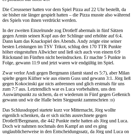
Die Creussener hatten vor dem Spiel Pizza auf 22 Uhr bestellt, da
sie bisher nie länger gespielt hatten – die Pizza musste also während
des Spiels von ihnen verdrückt werden.
In der zweiten Einzelrunde zog Drotleff abermals in fünf Sätzen
gegen Armin seinen Kopf aus der Schlinge und erhöhte auf 6:4.
Dann kam das Knackspiel des Abends. Andy zeigte eine seiner
besten Leistungen im TSV Trikot, schlug den 170 TTR Punkte
höher eingestuften Allwicher und ließ sich auch von einem 6:9
Rückstand im Fünften nicht beeindrucken. Er machte 5 Punkte in
Folge, gewann 11:9 und jetzt waren wir endgültig im Spiel.
Zwar verlor Andi gegen Bergmann (damit stand es 5:7), aber Milan
spielte gegen Küfner wie aus einem Guss und gewann 3:1. Jörg ließ
gegen Kokocinski gar nicts anbrennen und glich erstmals für uns
zum 7:7 aus. Letztendlich war es Luca vorbehalten, uns den
Auswärtspunkt zu sichern, da er wiederum in Fünf gegen Geßenich
gewann und wir die Halle beim Siegpunkt zammschrien :o)
Das Schlussdoppel startete kurz vor Mitternacht, Jörg wollte
eigenlich schenken, da er sich nichts ausrechnete gegen
Drotleff/Bergmann, die 442 Punkte mehr hatten als Jörg und Luca.
Doch wir nahmen nochmals den Kampf an und es ging
unglaublicherweise in den Entscheidungssatz, da Jörg und Luca on