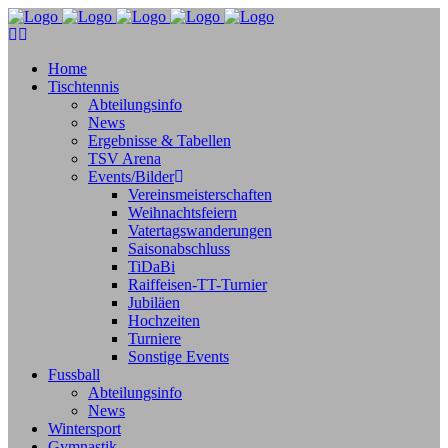
Home
Tischtennis
Abteilungsinfo
News
Ergebnisse & Tabellen
TSV Arena
Events/Bilder
Vereinsmeisterschaften
Weihnachtsfeiern
Vatertagswanderungen
Saisonabschluss
TiDaBi
Raiffeisen-TT-Turnier
Jubiläen
Hochzeiten
Turniere
Sonstige Events
Fussball
Abteilungsinfo
News
Wintersport
Gymnastik