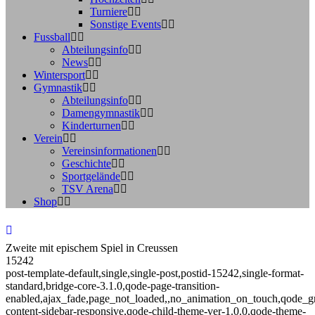
Turniere
Sonstige Events
Fussball
Abteilungsinfo
News
Wintersport
Gymnastik
Abteilungsinfo
Damengymnastik
Kinderturnen
Verein
Vereinsinformationen
Geschichte
Sportgelände
TSV Arena
Shop
Zweite mit epischem Spiel in Creussen
15242
post-template-default,single,single-post,postid-15242,single-format-
standard,bridge-core-3.1.0,qode-page-transition-
enabled,ajax_fade,page_not_loaded,,no_animation_on_touch,qode_g
content-sidebar-responsive,qode-child-theme-ver-1.0.0,qode-theme-