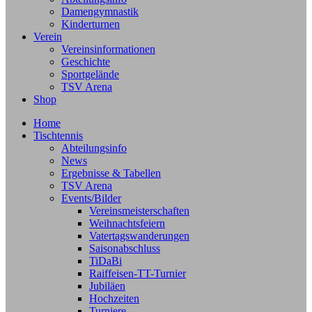
Damengymnastik
Kinderturnen
Verein
Vereinsinformationen
Geschichte
Sportgelände
TSV Arena
Shop
Home
Tischtennis
Abteilungsinfo
News
Ergebnisse & Tabellen
TSV Arena
Events/Bilder
Vereinsmeisterschaften
Weihnachtsfeiern
Vatertagswanderungen
Saisonabschluss
TiDaBi
Raiffeisen-TT-Turnier
Jubiläen
Hochzeiten
Turniere