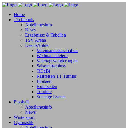
Home
Tischtennis
Abteilungsinfo
News
Ergebnisse & Tabellen
TSV Arena
Events/Bilder
Vereinsmeisterschaften
Weihnachtsfeiern
Vatertagswanderungen
Saisonabschluss
TiDaBi
Raiffeisen-TT-Turnier
Jubiläen
Hochzeiten
Turniere
Sonstige Events
Fussball
Abteilungsinfo
News
Wintersport
Gymnastik
Abteilungsinfo