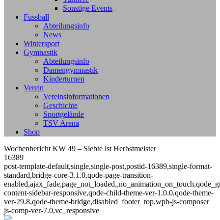
Sonstige Events
Fussball
Abteilungsinfo
News
Wintersport
Gymnastik
Abteilungsinfo
Damengymnastik
Kinderturnen
Verein
Vereinsinformationen
Geschichte
Sportgelände
TSV Arena
Shop
Wochenbericht KW 49 – Siebte ist Herbstmeister
16389
post-template-default,single,single-post,postid-16389,single-format-
standard,bridge-core-3.1.0,qode-page-transition-
enabled,ajax_fade,page_not_loaded,,no_animation_on_touch,qode_g
content-sidebar-responsive,qode-child-theme-ver-1.0.0,qode-theme-
ver-29.8,qode-theme-bridge,disabled_footer_top,wpb-js-composer
js-comp-ver-7.0,vc_responsive