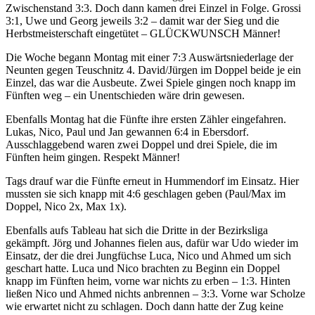
Zwischenstand 3:3. Doch dann kamen drei Einzel in Folge. Grossi
3:1, Uwe und Georg jeweils 3:2 – damit war der Sieg und die
Herbstmeisterschaft eingetütet – GLÜCKWUNSCH Männer!
Die Woche begann Montag mit einer 7:3 Auswärtsniederlage der
Neunten gegen Teuschnitz 4. David/Jürgen im Doppel beide je ein
Einzel, das war die Ausbeute. Zwei Spiele gingen noch knapp im
Fünften weg – ein Unentschieden wäre drin gewesen.
Ebenfalls Montag hat die Fünfte ihre ersten Zähler eingefahren.
Lukas, Nico, Paul und Jan gewannen 6:4 in Ebersdorf.
Ausschlaggebend waren zwei Doppel und drei Spiele, die im
Fünften heim gingen. Respekt Männer!
Tags drauf war die Fünfte erneut in Hummendorf im Einsatz. Hier
mussten sie sich knapp mit 4:6 geschlagen geben (Paul/Max im
Doppel, Nico 2x, Max 1x).
Ebenfalls aufs Tableau hat sich die Dritte in der Bezirksliga
gekämpft. Jörg und Johannes fielen aus, dafür war Udo wieder im
Einsatz, der die drei Jungfüchse Luca, Nico und Ahmed um sich
geschart hatte. Luca und Nico brachten zu Beginn ein Doppel
knapp im Fünften heim, vorne war nichts zu erben – 1:3. Hinten
ließen Nico und Ahmed nichts anbrennen – 3:3. Vorne war Scholze
wie erwartet nicht zu schlagen. Doch dann hatte der Zug keine