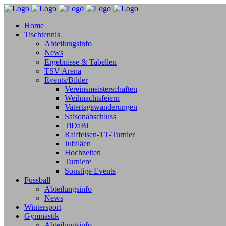
Home
Tischtennis
Abteilungsinfo
News
Ergebnisse & Tabellen
TSV Arena
Events/Bilder
Vereinsmeisterschaften
Weihnachtsfeiern
Vatertagswanderungen
Saisonabschluss
TiDaBi
Raiffeisen-TT-Turnier
Jubiläen
Hochzeiten
Turniere
Sonstige Events
Fussball
Abteilungsinfo
News
Wintersport
Gymnastik
Abteilungsinfo