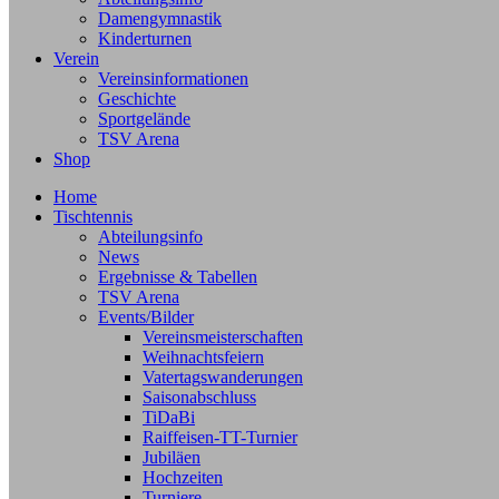
Damengymnastik
Kinderturnen
Verein
Vereinsinformationen
Geschichte
Sportgelände
TSV Arena
Shop
Home
Tischtennis
Abteilungsinfo
News
Ergebnisse & Tabellen
TSV Arena
Events/Bilder
Vereinsmeisterschaften
Weihnachtsfeiern
Vatertagswanderungen
Saisonabschluss
TiDaBi
Raiffeisen-TT-Turnier
Jubiläen
Hochzeiten
Turniere