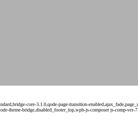
-standard,bridge-core-3.1.0,qode-page-transition-enabled,ajax_fade,pa
qode-theme-bridge,disabled_footer_top,wpb-js-composer js-comp-ver-7