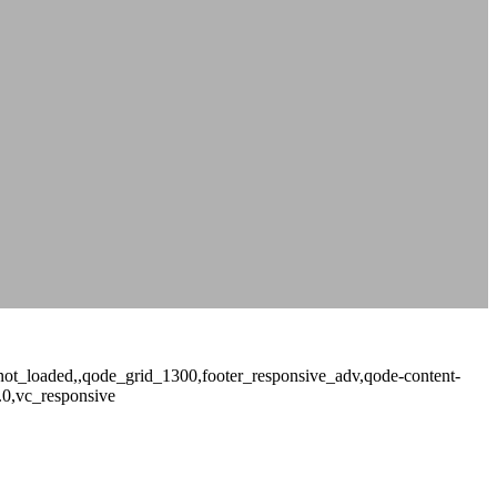
ge_not_loaded,,qode_grid_1300,footer_responsive_adv,qode-content-
.0,vc_responsive