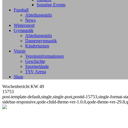
Sonstige Events
Fussball
Abteilungsinfo
News
Wintersport
Gymnastik
Abteilungsinfo
Damengymnastik
Kinderturnen
Verein
Vereinsinformationen
Geschichte
Sportgelände
TSV Arena
Shop
Wochenbericht KW 49
15753
post-template-default,single,single-post,postid-15753,single-format
sidebar-responsive,qode-child-theme-ver-1.0.0,qode-theme-ver-29.8,