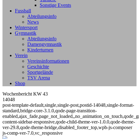
Sonstige Events
Fussball
Abteilungsinfo
News
Wintersport
Gymnastik
Abteilungsinfo
Damengymnastik
Kinderturnen
Verein
Vereinsinformationen
Geschichte
Sportgelände
TSV Arena
Shop
Wochenbericht KW 43
14048
post-template-default,single,single-post,postid-14048,single-format-
standard,bridge-core-3.1.0,qode-page-transition-
enabled,ajax_fade,page_not_loaded,,no_animation_on_touch,qode_g
content-sidebar-responsive,qode-child-theme-ver-1.0.0,qode-theme-
ver-29.8,qode-theme-bridge,disabled_footer_top,wpb-js-composer
js-comp-ver-7.0,vc_responsive