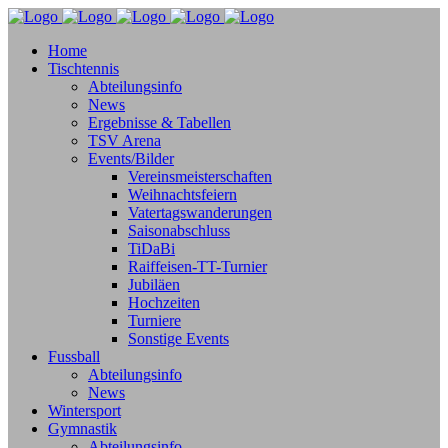
Home
Tischtennis
Abteilungsinfo
News
Ergebnisse & Tabellen
TSV Arena
Events/Bilder
Vereinsmeisterschaften
Weihnachtsfeiern
Vatertagswanderungen
Saisonabschluss
TiDaBi
Raiffeisen-TT-Turnier
Jubiläen
Hochzeiten
Turniere
Sonstige Events
Fussball
Abteilungsinfo
News
Wintersport
Gymnastik
Abteilungsinfo