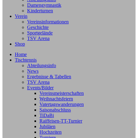
Damengymnastik
Kinderturnen
Verein
Vereinsinformationen
Geschichte
Sportgelände
TSV Arena
Shop
Home
Tischtennis
Abteilungsinfo
News
Ergebnisse & Tabellen
TSV Arena
Events/Bilder
Vereinsmeisterschaften
Weihnachtsfeiern
Vatertagswanderungen
Saisonabschluss
TiDaBi
Raiffeisen-TT-Turnier
Jubiläen
Hochzeiten
Turniere