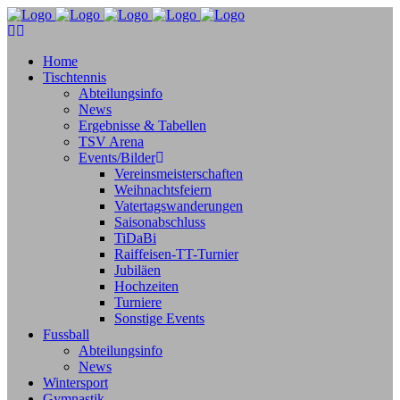
Home
Tischtennis
Abteilungsinfo
News
Ergebnisse & Tabellen
TSV Arena
Events/Bilder
Vereinsmeisterschaften
Weihnachtsfeiern
Vatertagswanderungen
Saisonabschluss
TiDaBi
Raiffeisen-TT-Turnier
Jubiläen
Hochzeiten
Turniere
Sonstige Events
Fussball
Abteilungsinfo
News
Wintersport
Gymnastik