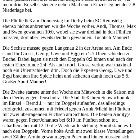
mehr drin. Er selbst steuerte neben Mad einen Einzelsieg bei der 2:8
Niederlage bei.
Die Fünfte ließ am Donnerstag im Derby beim SC Rennsteig
ebenso nichts anbrennen wir die Woche vorher. Andi, Thomas, Max
und Swen gewannen 10:0, wobei sie zwar dreimal in den Fünften
mussten, dort aber jeweils deutlich gewannen. Tüchtich Männer!
Die Sechste musste gegen Langenau 2 in der Arena ran. Am Ende
stand für Grossi, Georg, Uwe und Eggi ein 5:5 Unentschieden zu
Buche. Dabei lagen sie nach den Doppeln 0:2 hinten und nach der
ersten Einzelrunde 2:4. Als auch noch Grossi verlor, war maximal
noch ein Unentschieden drin. Doch die Experten Georg, Uwe und
Eggi brachten ihre Spiele heim und sicherten damit noch das 5:5.
Großer Sport Männer!
Die Zweite startete unter der Woche am Mittwoch in die Saison mit
dem Derby gegen Teuschnitz. Die Stadt ließ ihren Schwachpunkt
im Einzel – Bernd J. – nur im Doppel auflaufen, das allerdings
erfolgreich zusammen mit Friedel gegen Armin/Michi im Fünften
mit zwei überragenden Füchsen am Schluss. Die beiden Andi(y)s
waren gegen Peter/Johannes bei 6:10 im Fünften schon tot,
schafften aber mit 12:10 die Wiederauferstehung. Somit stand es 1:1
nach den Doppeln. Vorne holte Andi mit zwei klasse Vorstellungen
zwei Zähler, Armin gewann gegen Peter und hinten mussten sich