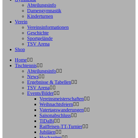
Abteilungsinfo
Damengymnastik
Kinderturnen
Verein
Vereinsinformationen
Geschichte
Sportgelände
TSV Arena
Shop
Home
Tischtennis
Abteilungsinfo
News
Ergebnisse & Tabellen
TSV Arena
Events/Bilder
Vereinsmeisterschaften
Weihnachtsfeiern
Vatertagswanderungen
Saisonabschluss
TiDaBi
Raiffeisen-TT-Turnier
Jubiläen
Hochzeiten