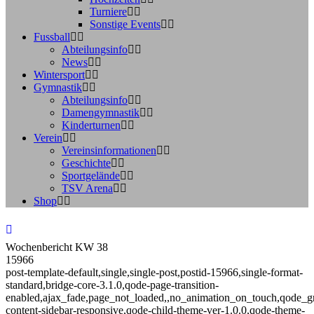
Turniere
Sonstige Events
Fussball
Abteilungsinfo
News
Wintersport
Gymnastik
Abteilungsinfo
Damengymnastik
Kinderturnen
Verein
Vereinsinformationen
Geschichte
Sportgelände
TSV Arena
Shop
Wochenbericht KW 38
15966
post-template-default,single,single-post,postid-15966,single-format-
standard,bridge-core-3.1.0,qode-page-transition-
enabled,ajax_fade,page_not_loaded,,no_animation_on_touch,qode_g
content-sidebar-responsive,qode-child-theme-ver-1.0.0,qode-theme-