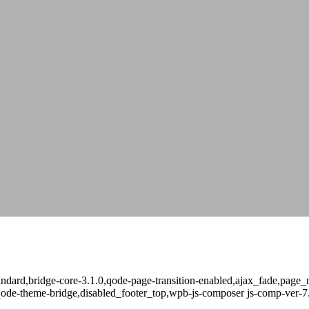
-standard,bridge-core-3.1.0,qode-page-transition-enabled,ajax_fade,pa
qode-theme-bridge,disabled_footer_top,wpb-js-composer js-comp-ver-7