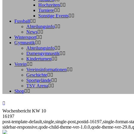
Hochzeiten
Turniere
Sonstige Events
Fussball
Abteilungsinfo
News
Wintersport
Gymnastik
Abteilungsinfo
Damengymnastik
Kinderturnen
Verein
Vereinsinformationen
Geschichte
Sportgelände
TSV Arena
Shop
Wochenbericht KW 10
16197
post-template-default,single,single-post,postid-16197,single-format
sidebar-responsive,qode-child-theme-ver-1.0.0,qode-theme-ver-29.8,