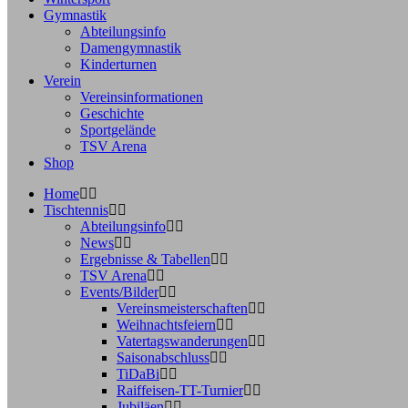
Gymnastik
Abteilungsinfo
Damengymnastik
Kinderturnen
Verein
Vereinsinformationen
Geschichte
Sportgelände
TSV Arena
Shop
Home
Tischtennis
Abteilungsinfo
News
Ergebnisse & Tabellen
TSV Arena
Events/Bilder
Vereinsmeisterschaften
Weihnachtsfeiern
Vatertagswanderungen
Saisonabschluss
TiDaBi
Raiffeisen-TT-Turnier
Jubiläen