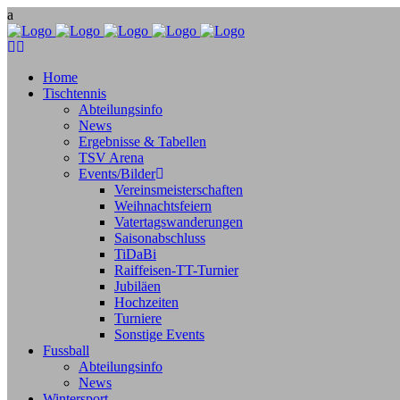
Home
Tischtennis
Abteilungsinfo
News
Ergebnisse & Tabellen
TSV Arena
Events/Bilder
Vereinsmeisterschaften
Weihnachtsfeiern
Vatertagswanderungen
Saisonabschluss
TiDaBi
Raiffeisen-TT-Turnier
Jubiläen
Hochzeiten
Turniere
Sonstige Events
Fussball
Abteilungsinfo
News
Wintersport