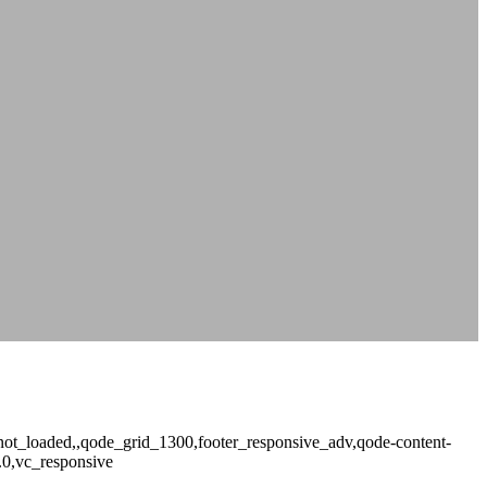
ge_not_loaded,,qode_grid_1300,footer_responsive_adv,qode-content-
.0,vc_responsive