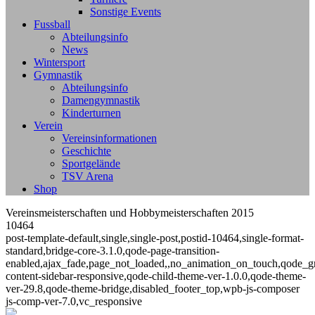
Sonstige Events
Fussball
Abteilungsinfo
News
Wintersport
Gymnastik
Abteilungsinfo
Damengymnastik
Kinderturnen
Verein
Vereinsinformationen
Geschichte
Sportgelände
TSV Arena
Shop
Vereinsmeisterschaften und Hobbymeisterschaften 2015
10464
post-template-default,single,single-post,postid-10464,single-format-
standard,bridge-core-3.1.0,qode-page-transition-
enabled,ajax_fade,page_not_loaded,,no_animation_on_touch,qode_g
content-sidebar-responsive,qode-child-theme-ver-1.0.0,qode-theme-
ver-29.8,qode-theme-bridge,disabled_footer_top,wpb-js-composer
js-comp-ver-7.0,vc_responsive