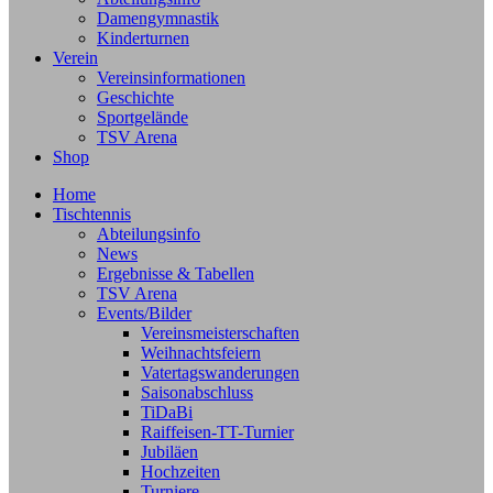
Damengymnastik
Kinderturnen
Verein
Vereinsinformationen
Geschichte
Sportgelände
TSV Arena
Shop
Home
Tischtennis
Abteilungsinfo
News
Ergebnisse & Tabellen
TSV Arena
Events/Bilder
Vereinsmeisterschaften
Weihnachtsfeiern
Vatertagswanderungen
Saisonabschluss
TiDaBi
Raiffeisen-TT-Turnier
Jubiläen
Hochzeiten
Turniere