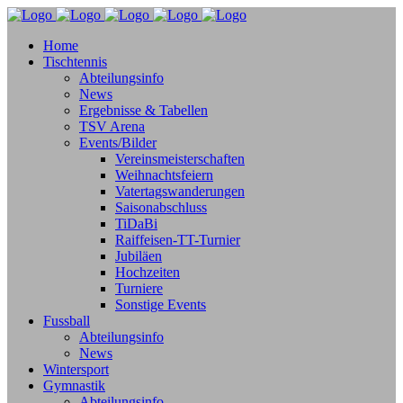
Home
Tischtennis
Abteilungsinfo
News
Ergebnisse & Tabellen
TSV Arena
Events/Bilder
Vereinsmeisterschaften
Weihnachtsfeiern
Vatertagswanderungen
Saisonabschluss
TiDaBi
Raiffeisen-TT-Turnier
Jubiläen
Hochzeiten
Turniere
Sonstige Events
Fussball
Abteilungsinfo
News
Wintersport
Gymnastik
Abteilungsinfo