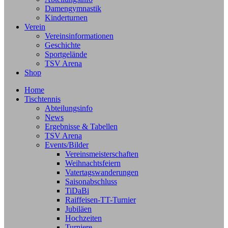
Damengymnastik
Kinderturnen
Verein
Vereinsinformationen
Geschichte
Sportgelände
TSV Arena
Shop
Home
Tischtennis
Abteilungsinfo
News
Ergebnisse & Tabellen
TSV Arena
Events/Bilder
Vereinsmeisterschaften
Weihnachtsfeiern
Vatertagswanderungen
Saisonabschluss
TiDaBi
Raiffeisen-TT-Turnier
Jubiläen
Hochzeiten
Turniere