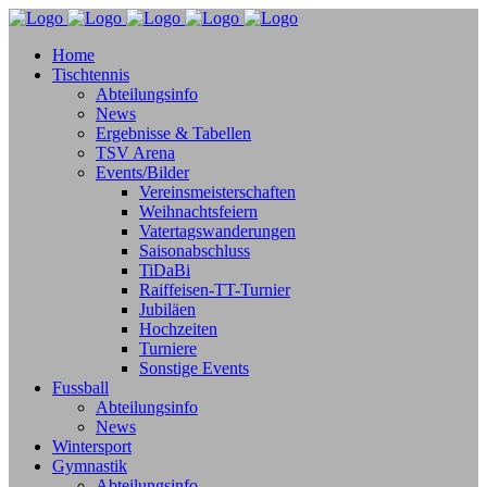
Home
Tischtennis
Abteilungsinfo
News
Ergebnisse & Tabellen
TSV Arena
Events/Bilder
Vereinsmeisterschaften
Weihnachtsfeiern
Vatertagswanderungen
Saisonabschluss
TiDaBi
Raiffeisen-TT-Turnier
Jubiläen
Hochzeiten
Turniere
Sonstige Events
Fussball
Abteilungsinfo
News
Wintersport
Gymnastik
Abteilungsinfo