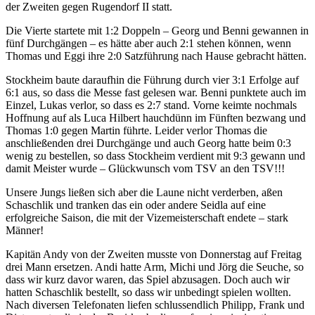
der Zweiten gegen Rugendorf II statt.
Die Vierte startete mit 1:2 Doppeln – Georg und Benni gewannen in
fünf Durchgängen – es hätte aber auch 2:1 stehen können, wenn
Thomas und Eggi ihre 2:0 Satzführung nach Hause gebracht hätten.
Stockheim baute daraufhin die Führung durch vier 3:1 Erfolge auf
6:1 aus, so dass die Messe fast gelesen war. Benni punktete auch im
Einzel, Lukas verlor, so dass es 2:7 stand. Vorne keimte nochmals
Hoffnung auf als Luca Hilbert hauchdünn im Fünften bezwang und
Thomas 1:0 gegen Martin führte. Leider verlor Thomas die
anschließenden drei Durchgänge und auch Georg hatte beim 0:3
wenig zu bestellen, so dass Stockheim verdient mit 9:3 gewann und
damit Meister wurde – Glückwunsch vom TSV an den TSV!!!
Unsere Jungs ließen sich aber die Laune nicht verderben, aßen
Schaschlik und tranken das ein oder andere Seidla auf eine
erfolgreiche Saison, die mit der Vizemeisterschaft endete – stark
Männer!
Kapitän Andy von der Zweiten musste von Donnerstag auf Freitag
drei Mann ersetzen. Andi hatte Arm, Michi und Jörg die Seuche, so
dass wir kurz davor waren, das Spiel abzusagen. Doch auch wir
hatten Schaschlik bestellt, so dass wir unbedingt spielen wollten.
Nach diversen Telefonaten liefen schlussendlich Philipp, Frank und