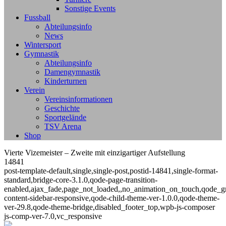
Sonstige Events
Fussball
Abteilungsinfo
News
Wintersport
Gymnastik
Abteilungsinfo
Damengymnastik
Kinderturnen
Verein
Vereinsinformationen
Geschichte
Sportgelände
TSV Arena
Shop
Vierte Vizemeister – Zweite mit einzigartiger Aufstellung
14841
post-template-default,single,single-post,postid-14841,single-format-
standard,bridge-core-3.1.0,qode-page-transition-
enabled,ajax_fade,page_not_loaded,,no_animation_on_touch,qode_g
content-sidebar-responsive,qode-child-theme-ver-1.0.0,qode-theme-
ver-29.8,qode-theme-bridge,disabled_footer_top,wpb-js-composer
js-comp-ver-7.0,vc_responsive