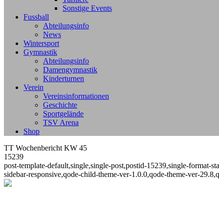
Sonstige Events
Fussball
Abteilungsinfo
News
Wintersport
Gymnastik
Abteilungsinfo
Damengymnastik
Kinderturnen
Verein
Vereinsinformationen
Geschichte
Sportgelände
TSV Arena
Shop
TT Wochenbericht KW 45
15239
post-template-default,single,single-post,postid-15239,single-format
sidebar-responsive,qode-child-theme-ver-1.0.0,qode-theme-ver-29.8,