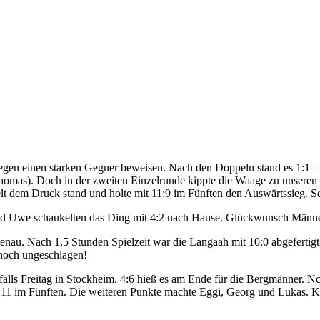
 gegen einen starken Gegner beweisen. Nach den Doppeln stand es 1:1 
Thomas). Doch in der zweiten Einzelrunde kippte die Waage zu unsere
lt dem Druck stand und holte mit 11:9 im Fünften den Auswärtssieg. S
und Uwe schaukelten das Ding mit 4:2 nach Hause. Glückwunsch Männ
enau. Nach 1,5 Stunden Spielzeit war die Langaah mit 10:0 abgefertigt
r noch ungeschlagen!
nfalls Freitag in Stockheim. 4:6 hieß es am Ende für die Bergmänner. 
:11 im Fünften. Die weiteren Punkte machte Eggi, Georg und Lukas. K