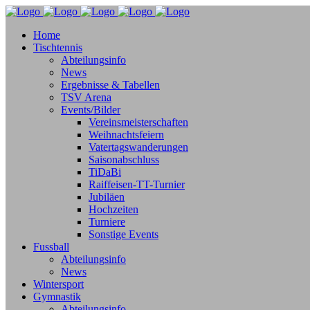
Home
Tischtennis
Abteilungsinfo
News
Ergebnisse & Tabellen
TSV Arena
Events/Bilder
Vereinsmeisterschaften
Weihnachtsfeiern
Vatertagswanderungen
Saisonabschluss
TiDaBi
Raiffeisen-TT-Turnier
Jubiläen
Hochzeiten
Turniere
Sonstige Events
Fussball
Abteilungsinfo
News
Wintersport
Gymnastik
Abteilungsinfo