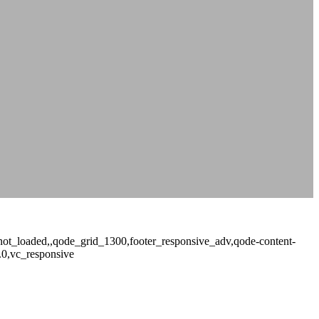
ge_not_loaded,,qode_grid_1300,footer_responsive_adv,qode-content-
.0,vc_responsive