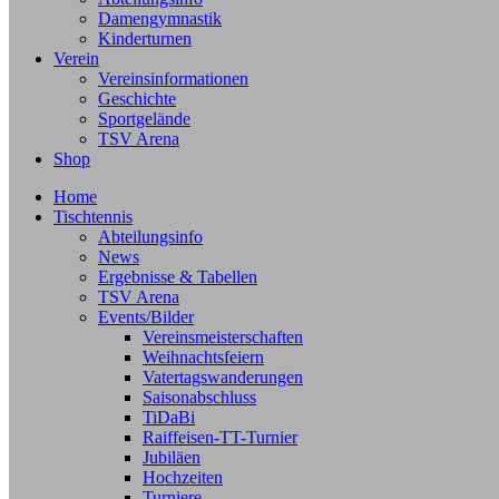
Damengymnastik
Kinderturnen
Verein
Vereinsinformationen
Geschichte
Sportgelände
TSV Arena
Shop
Home
Tischtennis
Abteilungsinfo
News
Ergebnisse & Tabellen
TSV Arena
Events/Bilder
Vereinsmeisterschaften
Weihnachtsfeiern
Vatertagswanderungen
Saisonabschluss
TiDaBi
Raiffeisen-TT-Turnier
Jubiläen
Hochzeiten
Turniere