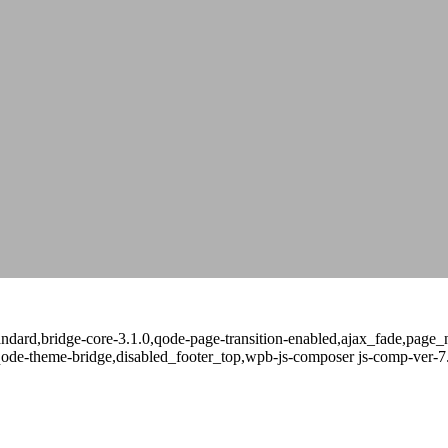
-standard,bridge-core-3.1.0,qode-page-transition-enabled,ajax_fade,pa
qode-theme-bridge,disabled_footer_top,wpb-js-composer js-comp-ver-7