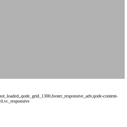
ge_not_loaded,,qode_grid_1300,footer_responsive_adv,qode-content-
.0,vc_responsive