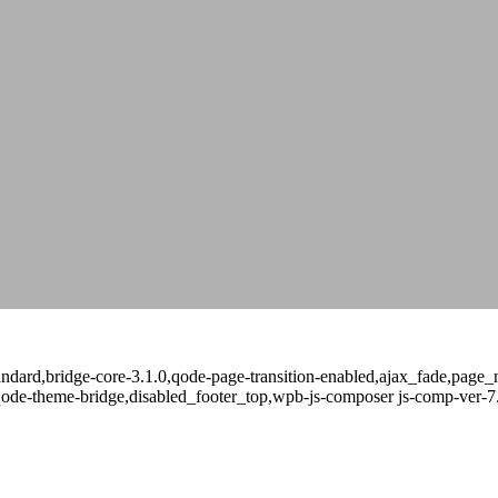
-standard,bridge-core-3.1.0,qode-page-transition-enabled,ajax_fade,pa
qode-theme-bridge,disabled_footer_top,wpb-js-composer js-comp-ver-7