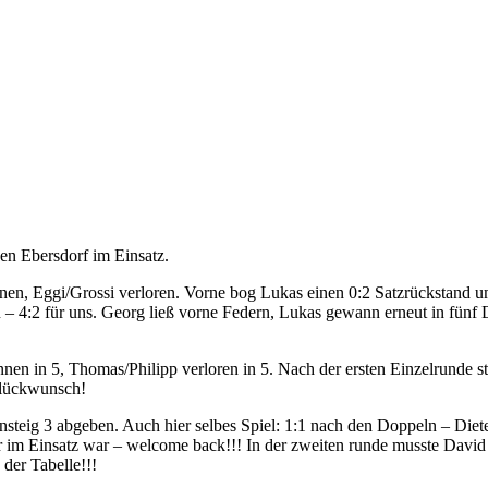
gen Ebersdorf im Einsatz.
nen, Eggi/Grossi verloren. Vorne bog Lukas einen 0:2 Satzrückstand
 – 4:2 für uns. Georg ließ vorne Federn, Lukas gewann erneut in fünf
nnen in 5, Thomas/Philipp verloren in 5. Nach der ersten Einzelrunde 
 Glückwunsch!
steig 3 abgeben. Auch hier selbes Spiel: 1:1 nach den Doppeln – Diet
im Einsatz war – welcome back!!! In der zweiten runde musste David 
der Tabelle!!!