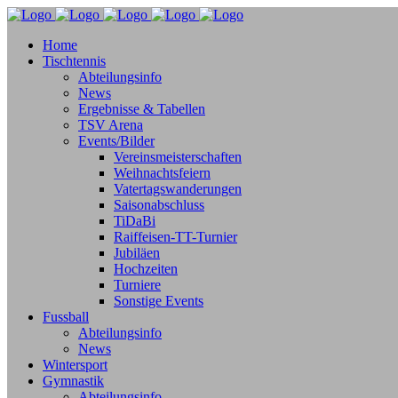
Home
Tischtennis
Abteilungsinfo
News
Ergebnisse & Tabellen
TSV Arena
Events/Bilder
Vereinsmeisterschaften
Weihnachtsfeiern
Vatertagswanderungen
Saisonabschluss
TiDaBi
Raiffeisen-TT-Turnier
Jubiläen
Hochzeiten
Turniere
Sonstige Events
Fussball
Abteilungsinfo
News
Wintersport
Gymnastik
Abteilungsinfo