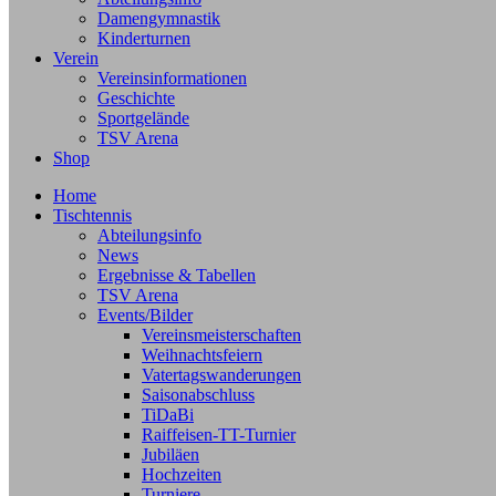
Damengymnastik
Kinderturnen
Verein
Vereinsinformationen
Geschichte
Sportgelände
TSV Arena
Shop
Home
Tischtennis
Abteilungsinfo
News
Ergebnisse & Tabellen
TSV Arena
Events/Bilder
Vereinsmeisterschaften
Weihnachtsfeiern
Vatertagswanderungen
Saisonabschluss
TiDaBi
Raiffeisen-TT-Turnier
Jubiläen
Hochzeiten
Turniere