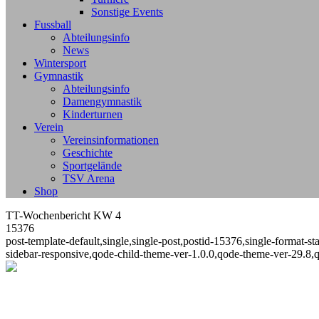
Sonstige Events
Fussball
Abteilungsinfo
News
Wintersport
Gymnastik
Abteilungsinfo
Damengymnastik
Kinderturnen
Verein
Vereinsinformationen
Geschichte
Sportgelände
TSV Arena
Shop
TT-Wochenbericht KW 4
15376
post-template-default,single,single-post,postid-15376,single-format
sidebar-responsive,qode-child-theme-ver-1.0.0,qode-theme-ver-29.8,