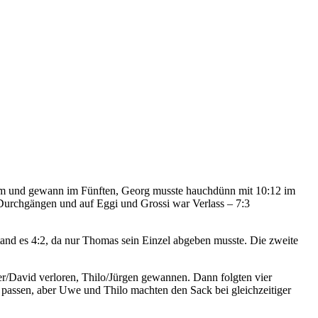
 um und gewann im Fünften, Georg musste hauchdünn mit 10:12 im
 Durchgängen und auf Eggi und Grossi war Verlass – 7:3
stand es 4:2, da nur Thomas sein Einzel abgeben musste. Die zweite
er/David verloren, Thilo/Jürgen gewannen. Dann folgten vier
passen, aber Uwe und Thilo machten den Sack bei gleichzeitiger