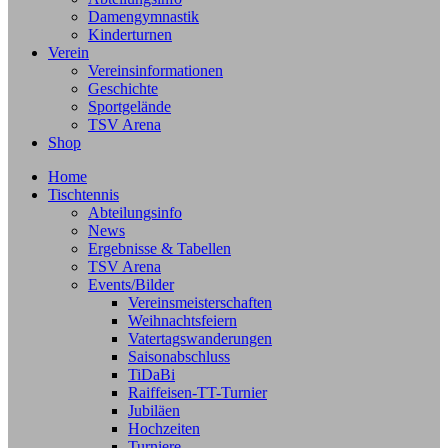
Damengymnastik
Kinderturnen
Verein
Vereinsinformationen
Geschichte
Sportgelände
TSV Arena
Shop
Home
Tischtennis
Abteilungsinfo
News
Ergebnisse & Tabellen
TSV Arena
Events/Bilder
Vereinsmeisterschaften
Weihnachtsfeiern
Vatertagswanderungen
Saisonabschluss
TiDaBi
Raiffeisen-TT-Turnier
Jubiläen
Hochzeiten
Turniere