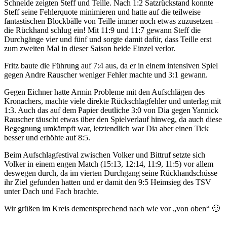
Schneide zeigten Steff und Teille. Nach 1:2 Satzrückstand konnte
Steff seine Fehlerquote minimieren und hatte auf die teilweise
fantastischen Blockbälle von Teille immer noch etwas zuzusetzen –
die Rückhand schlug ein! Mit 11:9 und 11:7 gewann Steff die
Durchgänge vier und fünf und sorgte damit dafür, dass Teille erst
zum zweiten Mal in dieser Saison beide Einzel verlor.
Fritz baute die Führung auf 7:4 aus, da er in einem intensiven Spiel
gegen Andre Rauscher weniger Fehler machte und 3:1 gewann.
Gegen Eichner hatte Armin Probleme mit den Aufschlägen des
Kronachers, machte viele direkte Rückschlagfehler und unterlag mit
1:3. Auch das auf dem Papier deutliche 3:0 von Dia gegen Yannick
Rauscher täuscht etwas über den Spielverlauf hinweg, da auch diese
Begegnung umkämpft war, letztendlich war Dia aber einen Tick
besser und erhöhte auf 8:5.
Beim Aufschlagfestival zwischen Volker und Bittruf setzte sich
Volker in einem engen Match (15:13, 12:14, 11:9, 11:5) vor allem
deswegen durch, da im vierten Durchgang seine Rückhandschüsse
ihr Ziel gefunden hatten und er damit den 9:5 Heimsieg des TSV
unter Dach und Fach brachte.
Wir grüßen im Kreis dementsprechend nach wie vor „von oben“ 🙂