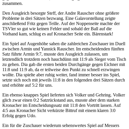
zusammen.
Den Ausgleich besorgte Steff, der Andre Rauscher ohne größere
Probleme in drei Sätzen bezwang. Eine Galavorstellung zeigte
anschließend Fritz gegen Teille. Auf der Noppenseite machte der
TSVler so gut wie keinen Fehler und sobald der Ball auf die
Vorhand kam, schlug es auf Kronacher Seite ein. Bärenstark!
Ein Spiel auf Augenhöhe sahen die zahlreichen Zuschauer im Duell
zwischen Armin und Yannick Rauscher. Im entscheidenden fünften
Satz führte Armin 9:7, musste den Ausgleich zulassen, um
letztendlich trotzdem noch hauchdünn mit 11:9 als Sieger vom Tisch
zu gehen. Dia gab die ersten beiden Durchgänge gegen Eichner mit
11:8 und 11:9 ab, da er teilweise den Punkt zu schnell erzwingen
wollte. Dia spielte aber ruhig weiter, fand immer besser ins Spiel,
setzte sich noch mit jeweils 11:8 in den folgenden drei Sätzen durch
und erhöhte auf 5:2 für uns.
Ein ebenso knappes Spiel lieferten sich Volker und Gehring. Volker
glich zwar einen 0:2 Satzrückstand aus, musste aber dem starken
Kronacher im Entscheidungssatz mit 11:8 den Vortritt lassen. Auf
4:5 aus Kronacher Sicht verkürzte Bittruf mit einem klaren 3:0
Erfolg gegen Udo.
Ein für die Zuschauer wiederum sehenswertes Spiel auf Messers