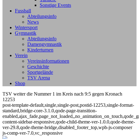
Sonstige Events
Fussball
Abteilungsinfo
News
Wintersport
Gymnastik
Abteilungsinfo
Damengymnastik
Kinderturnen
Verein
Vereinsinformationen
Geschichte
Sportgelände
TSV Arena
Shop
TSV weiter die Nummer 1 im Kreis nach 9:5 gegen Kronach
12253
post-template-default,single,single-post,postid-12253,single-format-
standard,bridge-core-3.1.0,qode-page-transition-
enabled,ajax_fade,page_not_loaded,,no_animation_on_touch,qode_g
content-sidebar-responsive,qode-child-theme-ver-1.0.0,qode-theme-
ver-29.8,qode-theme-bridge,disabled_footer_top,wpb-js-composer
js-comp-ver-7.0,vc_responsive