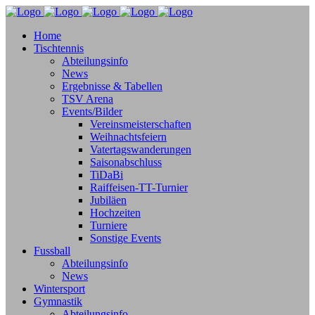
Home
Tischtennis
Abteilungsinfo
News
Ergebnisse & Tabellen
TSV Arena
Events/Bilder
Vereinsmeisterschaften
Weihnachtsfeiern
Vatertagswanderungen
Saisonabschluss
TiDaBi
Raiffeisen-TT-Turnier
Jubiläen
Hochzeiten
Turniere
Sonstige Events
Fussball
Abteilungsinfo
News
Wintersport
Gymnastik
Abteilungsinfo