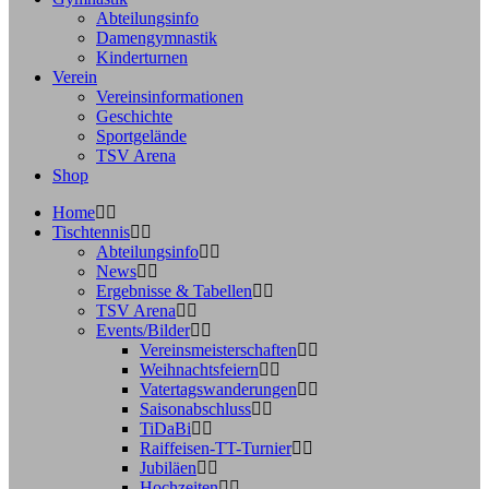
Abteilungsinfo
Damengymnastik
Kinderturnen
Verein
Vereinsinformationen
Geschichte
Sportgelände
TSV Arena
Shop
Home
Tischtennis
Abteilungsinfo
News
Ergebnisse & Tabellen
TSV Arena
Events/Bilder
Vereinsmeisterschaften
Weihnachtsfeiern
Vatertagswanderungen
Saisonabschluss
TiDaBi
Raiffeisen-TT-Turnier
Jubiläen
Hochzeiten