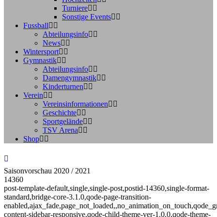
Turniere
Sonstige Events
Fussball
Abteilungsinfo
News
Wintersport
Gymnastik
Abteilungsinfo
Damengymnastik
Kinderturnen
Verein
Vereinsinformationen
Geschichte
Sportgelände
TSV Arena
Shop
Saisonvorschau 2020 / 2021
14360
post-template-default,single,single-post,postid-14360,single-format-
standard,bridge-core-3.1.0,qode-page-transition-
enabled,ajax_fade,page_not_loaded,,no_animation_on_touch,qode_g
content-sidebar-responsive,qode-child-theme-ver-1.0.0,qode-theme-