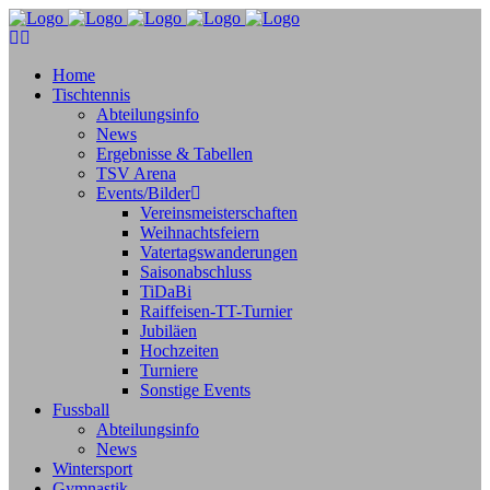
Home
Tischtennis
Abteilungsinfo
News
Ergebnisse & Tabellen
TSV Arena
Events/Bilder
Vereinsmeisterschaften
Weihnachtsfeiern
Vatertagswanderungen
Saisonabschluss
TiDaBi
Raiffeisen-TT-Turnier
Jubiläen
Hochzeiten
Turniere
Sonstige Events
Fussball
Abteilungsinfo
News
Wintersport
Gymnastik