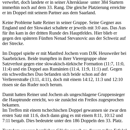
verwehrt, doch landete er in seiner Altersklasse unter 384 Startern
immerhin noch auf dem 33. Rang. Die gleiche Platzierung erreichte
er im Doppel mit seinem Partner aus dem Saarland.
Keine Probleme hatte Reiner in seiner Gruppe. Seine Gegner aus
England und der Slowakei schaltete er jeweils mit 3:0 aus. Das Aus
für ihn kam in der dritten Runde des Hauptfeldes. Hier blieb er
gegen den späteren Fünften Nenad Stevanovic aus der Schweiz auf
der Strecke.
Im Doppel spielte er mit Manfred Jochem vom DJK Heusweiler bei
Saarbrücken. Beide trumpften in ihrer Vierergruppe ohne
Satzverlust gegen eine slowakisch-türkische Formation (11:7, 11:0,
11:4) und ein Doppel aus Rumänien (11:4, 11:9, 11:1) auf. Gegen
ein schwedisches Duo befanden sich beide schon auf der
Verliererstraße (3:11, 4:11), doch mit einem 14:12, 11:3 und 12:10
rissen sie das Ruder noch herum.
Damit hatten Reiner und Jochem als ungeschlagene Gruppensieger
die Hauptrunde erreicht, wo sie zunächst ein Freilos zugesprochen
bekamen.
Im Treffen mit einem tschechischen Doppel gewannen sie zwar den
ersten Satz mit 11:6, doch dann ging es mit einem 8:11, 10:12 und
7:11 bergab. Dies bedeutete unter den 186 Doppeln den 33. Platz.