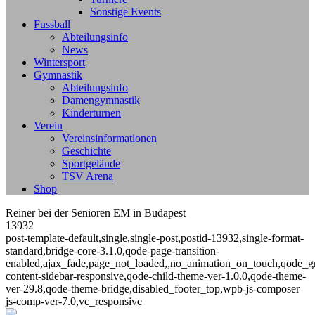
Sonstige Events
Fussball
Abteilungsinfo
News
Wintersport
Gymnastik
Abteilungsinfo
Damengymnastik
Kinderturnen
Verein
Vereinsinformationen
Geschichte
Sportgelände
TSV Arena
Shop
Reiner bei der Senioren EM in Budapest
13932
post-template-default,single,single-post,postid-13932,single-format-
standard,bridge-core-3.1.0,qode-page-transition-
enabled,ajax_fade,page_not_loaded,,no_animation_on_touch,qode_g
content-sidebar-responsive,qode-child-theme-ver-1.0.0,qode-theme-
ver-29.8,qode-theme-bridge,disabled_footer_top,wpb-js-composer
js-comp-ver-7.0,vc_responsive