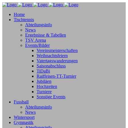
Home
Tischtennis
Abteilungsinfo
News
Ergebnisse & Tabellen
TSV Arena
Events/Bilder
Vereinsmeisterschaften
Weihnachtsfeiern
Vatertagswanderungen
Saisonabschluss
TiDaBi
Raiffeisen-TT-Turnier
Jubiläen
Hochzeiten
Turniere
Sonstige Events
Fussball
Abteilungsinfo
News
Wintersport
Gymnastik
Abteilungsinfo