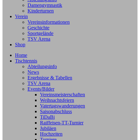
Damengymnastik
Kinderturnen
Verein
Vereinsinformationen
Geschichte
Sportgelände
TSV Arena
Shop
Home
Tischtennis
Abteilungsinfo
News
Ergebnisse & Tabellen
TSV Arena
Events/Bilder
Vereinsmeisterschaften
Weihnachtsfeiern
Vatertagswanderungen
Saisonabschluss
TiDaBi
Raiffeisen-TT-Turnier
Jubiläen
Hochzeiten
Turniere