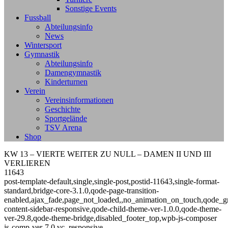
Sonstige Events
Fussball
Abteilungsinfo
News
Wintersport
Gymnastik
Abteilungsinfo
Damengymnastik
Kinderturnen
Verein
Vereinsinformationen
Geschichte
Sportgelände
TSV Arena
Shop
KW 13 – VIERTE WEITER ZU NULL – DAMEN II UND III
VERLIEREN
11643
post-template-default,single,single-post,postid-11643,single-format-
standard,bridge-core-3.1.0,qode-page-transition-
enabled,ajax_fade,page_not_loaded,,no_animation_on_touch,qode_g
content-sidebar-responsive,qode-child-theme-ver-1.0.0,qode-theme-
ver-29.8,qode-theme-bridge,disabled_footer_top,wpb-js-composer
js-comp-ver-7.0,vc_responsive