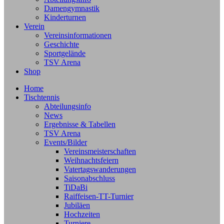
Damengymnastik
Kinderturnen
Verein
Vereinsinformationen
Geschichte
Sportgelände
TSV Arena
Shop
Home
Tischtennis
Abteilungsinfo
News
Ergebnisse & Tabellen
TSV Arena
Events/Bilder
Vereinsmeisterschaften
Weihnachtsfeiern
Vatertagswanderungen
Saisonabschluss
TiDaBi
Raiffeisen-TT-Turnier
Jubiläen
Hochzeiten
Turniere