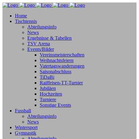
Home
Tischtennis
Abteilungsinfo
News
Ergebnisse & Tabellen
TSV Arena
Events/Bilder
Vereinsmeisterschaften
Weihnachtsfeiern
Vatertagswanderungen
Saisonabschluss
TiDaBi
Raiffeisen-TT-Turnier
Jubiläen
Hochzeiten
Turniere
Sonstige Events
Fussball
Abteilungsinfo
News
Wintersport
Gymnastik
Abteilungsinfo