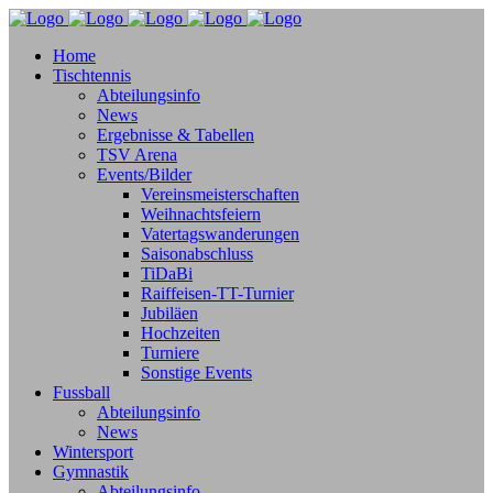
Home
Tischtennis
Abteilungsinfo
News
Ergebnisse & Tabellen
TSV Arena
Events/Bilder
Vereinsmeisterschaften
Weihnachtsfeiern
Vatertagswanderungen
Saisonabschluss
TiDaBi
Raiffeisen-TT-Turnier
Jubiläen
Hochzeiten
Turniere
Sonstige Events
Fussball
Abteilungsinfo
News
Wintersport
Gymnastik
Abteilungsinfo