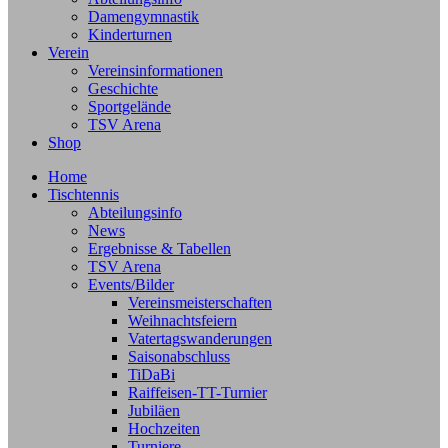
Damengymnastik
Kinderturnen
Verein
Vereinsinformationen
Geschichte
Sportgelände
TSV Arena
Shop
Home
Tischtennis
Abteilungsinfo
News
Ergebnisse & Tabellen
TSV Arena
Events/Bilder
Vereinsmeisterschaften
Weihnachtsfeiern
Vatertagswanderungen
Saisonabschluss
TiDaBi
Raiffeisen-TT-Turnier
Jubiläen
Hochzeiten
Turniere