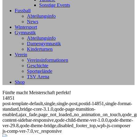
Sonstige Events
Fussball
Abteilungsinfo
News
Wintersport
Gymnastik
Abteilungsinfo
Damengymnastik
Kinderturnen
Verein
Vereinsinformationen
Geschichte
Sportgelände
TSV Arena
Shop
Fünfte macht Meisterschaft perfekt!
14851
post-template-default,single,single-post,postid-14851,single-format-
standard,bridge-core-3.1.0,qode-page-transition-
enabled,ajax_fade,page_not_loaded,,no_animation_on_touch,qode_g
content-sidebar-responsive,qode-child-theme-ver-1.0.0,qode-theme-
ver-29.8,qode-theme-bridge,disabled_footer_top,wpb-js-composer
js-comp-ver-7.0,vc_responsive