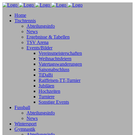
Home
Tischtennis
Abteilungsinfo
News
Ergebnisse & Tabellen
TSV Arena
Events/Bilder
Vereinsmeisterschaften
Weihnachtsfeiern
Vatertagswanderungen
Saisonabschluss
TiDaBi
Raiffeisen-TT-Turnier
Jubiläen
Hochzeiten
Turniere
Sonstige Events
Fussball
Abteilungsinfo
News
Wintersport
Gymnastik
Abteilungsinfo