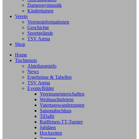
Damengymnastik
Kinderturnen
Verein
Vereinsinformationen
Geschichte
Sportgelände
TSV Arena
Shop
Home
Tischtennis
Abteilungsinfo
News
Ergebnisse & Tabellen
TSV Arena
Events/Bilder
Vereinsmeisterschaften
Weihnachtsfeiern
Vatertagswanderungen
Saisonabschluss
TiDaBi
Raiffeisen-TT-Turnier
Jubiläen
Hochzeiten
Turniere