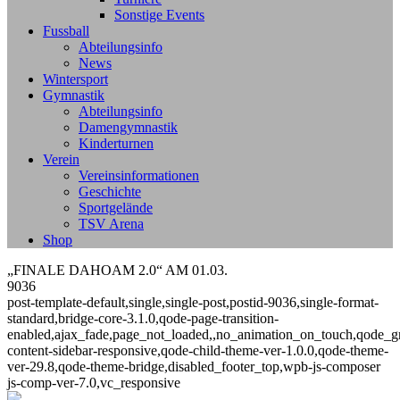
Sonstige Events
Fussball
Abteilungsinfo
News
Wintersport
Gymnastik
Abteilungsinfo
Damengymnastik
Kinderturnen
Verein
Vereinsinformationen
Geschichte
Sportgelände
TSV Arena
Shop
„FINALE DAHOAM 2.0“ AM 01.03.
9036
post-template-default,single,single-post,postid-9036,single-format-
standard,bridge-core-3.1.0,qode-page-transition-
enabled,ajax_fade,page_not_loaded,,no_animation_on_touch,qode_g
content-sidebar-responsive,qode-child-theme-ver-1.0.0,qode-theme-
ver-29.8,qode-theme-bridge,disabled_footer_top,wpb-js-composer
js-comp-ver-7.0,vc_responsive