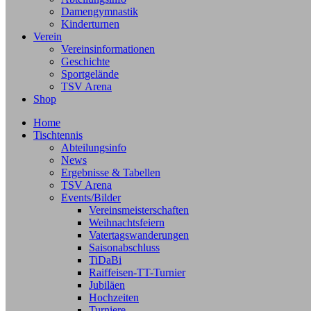
Damengymnastik
Kinderturnen
Verein
Vereinsinformationen
Geschichte
Sportgelände
TSV Arena
Shop
Home
Tischtennis
Abteilungsinfo
News
Ergebnisse & Tabellen
TSV Arena
Events/Bilder
Vereinsmeisterschaften
Weihnachtsfeiern
Vatertagswanderungen
Saisonabschluss
TiDaBi
Raiffeisen-TT-Turnier
Jubiläen
Hochzeiten
Turniere