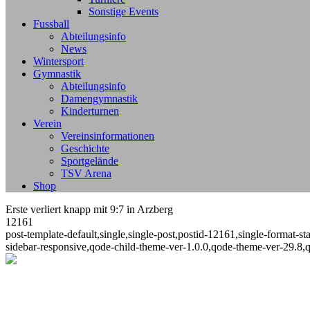
Sonstige Events
Fussball
Abteilungsinfo
News
Wintersport
Gymnastik
Abteilungsinfo
Damengymnastik
Kinderturnen
Verein
Vereinsinformationen
Geschichte
Sportgelände
TSV Arena
Shop
Erste verliert knapp mit 9:7 in Arzberg
12161
post-template-default,single,single-post,postid-12161,single-format
sidebar-responsive,qode-child-theme-ver-1.0.0,qode-theme-ver-29.8,