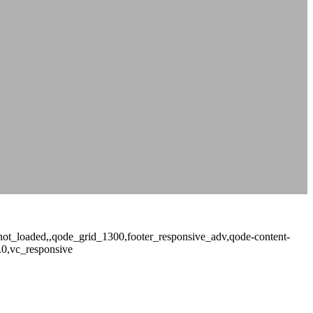
ge_not_loaded,,qode_grid_1300,footer_responsive_adv,qode-content-
.0,vc_responsive