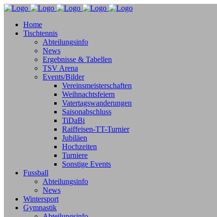
Home
Tischtennis
Abteilungsinfo
News
Ergebnisse & Tabellen
TSV Arena
Events/Bilder
Vereinsmeisterschaften
Weihnachtsfeiern
Vatertagswanderungen
Saisonabschluss
TiDaBi
Raiffeisen-TT-Turnier
Jubiläen
Hochzeiten
Turniere
Sonstige Events
Fussball
Abteilungsinfo
News
Wintersport
Gymnastik
Abteilungsinfo