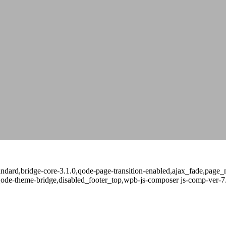
-standard,bridge-core-3.1.0,qode-page-transition-enabled,ajax_fade,pa
qode-theme-bridge,disabled_footer_top,wpb-js-composer js-comp-ver-7