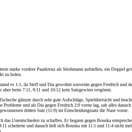
xtrem starke vordere Paarkreuz als Strohmann aufstellen, ein Doppel g
kt zu holen.
n stand es 1:1, da Steff und Dia gewohnt souverän gegen Fredrich und
r aber beim 7:11, 9:11 und 10:12 kein Satzgewinn vergönnt.
Tscheche glänzte durch sehr gute Aufschläge, Spielübersicht und brach
ine Probleme und als Dia gegen Fredrich 2:0 vorne lag, sah alles danac
 gewonnenen dritten Satz (11:9) im Entscheidungssatz die Nase vorne.
h das Unentschieden zu schaffen. Er begann gegen Bouska entsprechen
:11 scheiterte und danach ließ sich Bouska mit 11:1 und 11:4 nicht m
n.