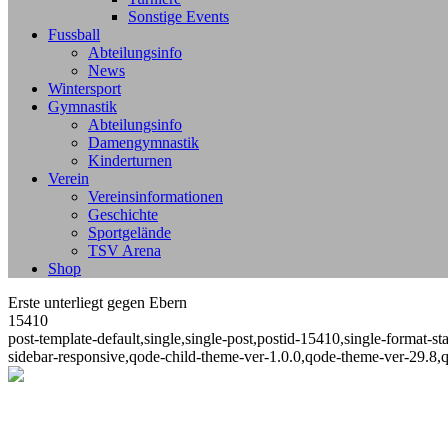
Sonstige Events
Fussball
Abteilungsinfo
News
Wintersport
Gymnastik
Abteilungsinfo
Damengymnastik
Kinderturnen
Verein
Vereinsinformationen
Geschichte
Sportgelände
TSV Arena
Shop
Erste unterliegt gegen Ebern
15410
post-template-default,single,single-post,postid-15410,single-format
sidebar-responsive,qode-child-theme-ver-1.0.0,qode-theme-ver-29.8,