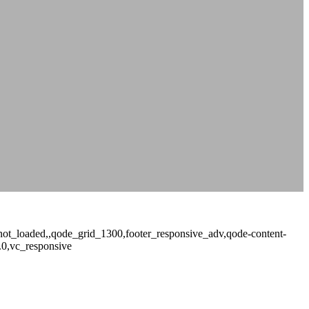
ge_not_loaded,,qode_grid_1300,footer_responsive_adv,qode-content-
.0,vc_responsive