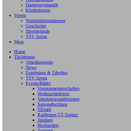
Damengymnastik
Kinderturnen
Verein
Vereinsinformationen
Geschichte
Sportgelände
TSV Arena
Shop
Home
Tischtennis
Abteilungsinfo
News
Ergebnisse & Tabellen
TSV Arena
Events/Bilder
Vereinsmeisterschaften
Weihnachtsfeiern
Vatertagswanderungen
Saisonabschluss
TiDaBi
Raiffeisen-TT-Turnier
Jubiläen
Hochzeiten
Turniere