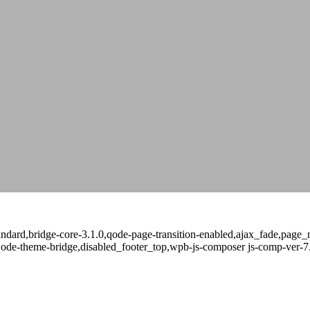
-standard,bridge-core-3.1.0,qode-page-transition-enabled,ajax_fade,pa
qode-theme-bridge,disabled_footer_top,wpb-js-composer js-comp-ver-7