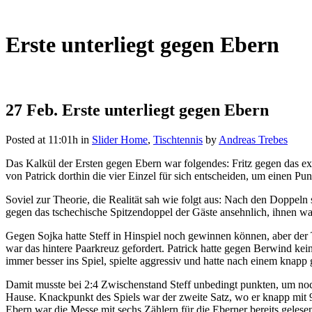
Erste unterliegt gegen Ebern
27 Feb.
Erste unterliegt gegen Ebern
Posted at 11:01h
in
Slider Home
,
Tischtennis
by
Andreas Trebes
Das Kalkül der Ersten gegen Ebern war folgendes: Fritz gegen das e
von Patrick dorthin die vier Einzel für sich entscheiden, um einen Pun
Soviel zur Theorie, die Realität sah wie folgt aus: Nach den Doppel
gegen das tschechische Spitzendoppel der Gäste ansehnlich, ihnen wa
Gegen Sojka hatte Steff in Hinspiel noch gewinnen können, aber der 
war das hintere Paarkreuz gefordert. Patrick hatte gegen Berwind ke
immer besser ins Spiel, spielte aggressiv und hatte nach einem knapp
Damit musste bei 2:4 Zwischenstand Steff unbedingt punkten, um noc
Hause. Knackpunkt des Spiels war der zweite Satz, wo er knapp mit 9
Ebern war die Messe mit sechs Zählern für die Eberner bereits gelese