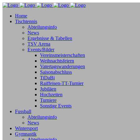
Home
Tischtennis
Abteilungsinfo
News
Ergebnisse & Tabellen
TSV Arena
Events/Bilder
Vereinsmeisterschaften
Weihnachtsfeiern
Vatertagswanderungen
Saisonabschluss
TiDaBi
Raiffeisen-TT-Turnier
Jubiläen
Hochzeiten
Turniere
Sonstige Events
Fussball
Abteilungsinfo
News
Wintersport
Gymnastik
Abteilungsinfo