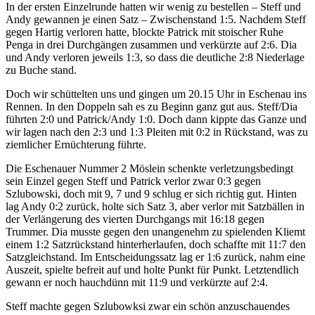
In der ersten Einzelrunde hatten wir wenig zu bestellen – Steff und
Andy gewannen je einen Satz – Zwischenstand 1:5. Nachdem Steff
gegen Hartig verloren hatte, blockte Patrick mit stoischer Ruhe
Penga in drei Durchgängen zusammen und verkürzte auf 2:6. Dia
und Andy verloren jeweils 1:3, so dass die deutliche 2:8 Niederlage
zu Buche stand.
Doch wir schüttelten uns und gingen um 20.15 Uhr in Eschenau ins
Rennen. In den Doppeln sah es zu Beginn ganz gut aus. Steff/Dia
führten 2:0 und Patrick/Andy 1:0. Doch dann kippte das Ganze und
wir lagen nach den 2:3 und 1:3 Pleiten mit 0:2 in Rückstand, was zu
ziemlicher Ernüchterung führte.
Die Eschenauer Nummer 2 Möslein schenkte verletzungsbedingt
sein Einzel gegen Steff und Patrick verlor zwar 0:3 gegen
Szlubowski, doch mit 9, 7 und 9 schlug er sich richtig gut. Hinten
lag Andy 0:2 zurück, holte sich Satz 3, aber verlor mit Satzbällen in
der Verlängerung des vierten Durchgangs mit 16:18 gegen
Trummer. Dia musste gegen den unangenehm zu spielenden Kliemt
einem 1:2 Satzrückstand hinterherlaufen, doch schaffte mit 11:7 den
Satzgleichstand. Im Entscheidungssatz lag er 1:6 zurück, nahm eine
Auszeit, spielte befreit auf und holte Punkt für Punkt. Letztendlich
gewann er noch hauchdünn mit 11:9 und verkürzte auf 2:4.
Steff machte gegen Szlubowksi zwar ein schön anzuschauendes