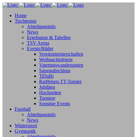
Home
Tischtennis
Abteilungsinfo
News
Ergebnisse & Tabellen
TSV Arena
Events/Bilder
Vereinsmeisterschaften
Weihnachtsfeiern
Vatertagswanderungen
Saisonabschluss
TiDaBi
Raiffeisen-TT-Turnier
Jubiläen
Hochzeiten
Turniere
Sonstige Events
Fussball
Abteilungsinfo
News
Wintersport
Gymnastik
Abteilungsinfo