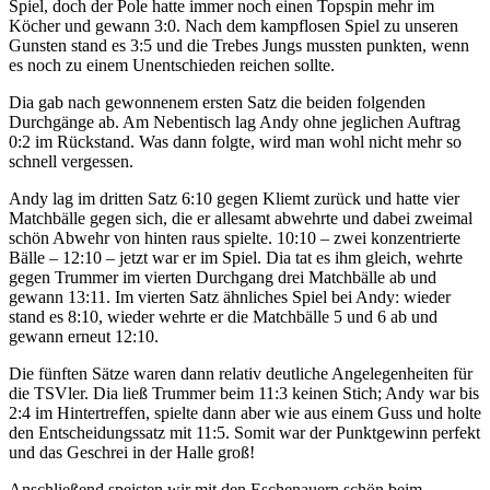
Spiel, doch der Pole hatte immer noch einen Topspin mehr im
Köcher und gewann 3:0. Nach dem kampflosen Spiel zu unseren
Gunsten stand es 3:5 und die Trebes Jungs mussten punkten, wenn
es noch zu einem Unentschieden reichen sollte.
Dia gab nach gewonnenem ersten Satz die beiden folgenden
Durchgänge ab. Am Nebentisch lag Andy ohne jeglichen Auftrag
0:2 im Rückstand. Was dann folgte, wird man wohl nicht mehr so
schnell vergessen.
Andy lag im dritten Satz 6:10 gegen Kliemt zurück und hatte vier
Matchbälle gegen sich, die er allesamt abwehrte und dabei zweimal
schön Abwehr von hinten raus spielte. 10:10 – zwei konzentrierte
Bälle – 12:10 – jetzt war er im Spiel. Dia tat es ihm gleich, wehrte
gegen Trummer im vierten Durchgang drei Matchbälle ab und
gewann 13:11. Im vierten Satz ähnliches Spiel bei Andy: wieder
stand es 8:10, wieder wehrte er die Matchbälle 5 und 6 ab und
gewann erneut 12:10.
Die fünften Sätze waren dann relativ deutliche Angelegenheiten für
die TSVler. Dia ließ Trummer beim 11:3 keinen Stich; Andy war bis
2:4 im Hintertreffen, spielte dann aber wie aus einem Guss und holte
den Entscheidungssatz mit 11:5. Somit war der Punktgewinn perfekt
und das Geschrei in der Halle groß!
Anschließend speisten wir mit den Eschenauern schön beim