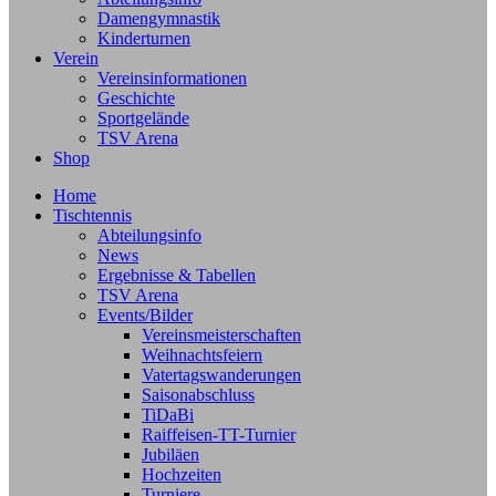
Damengymnastik
Kinderturnen
Verein
Vereinsinformationen
Geschichte
Sportgelände
TSV Arena
Shop
Home
Tischtennis
Abteilungsinfo
News
Ergebnisse & Tabellen
TSV Arena
Events/Bilder
Vereinsmeisterschaften
Weihnachtsfeiern
Vatertagswanderungen
Saisonabschluss
TiDaBi
Raiffeisen-TT-Turnier
Jubiläen
Hochzeiten
Turniere