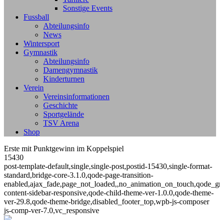
Sonstige Events
Fussball
Abteilungsinfo
News
Wintersport
Gymnastik
Abteilungsinfo
Damengymnastik
Kinderturnen
Verein
Vereinsinformationen
Geschichte
Sportgelände
TSV Arena
Shop
Erste mit Punktgewinn im Koppelspiel
15430
post-template-default,single,single-post,postid-15430,single-format-
standard,bridge-core-3.1.0,qode-page-transition-
enabled,ajax_fade,page_not_loaded,,no_animation_on_touch,qode_g
content-sidebar-responsive,qode-child-theme-ver-1.0.0,qode-theme-
ver-29.8,qode-theme-bridge,disabled_footer_top,wpb-js-composer
js-comp-ver-7.0,vc_responsive