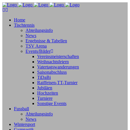
Home
Tischtennis
Abteilungsinfo
News
Ergebnisse & Tabellen
TSV Arena
Events/Bilder
Vereinsmeisterschaften
Weihnachtsfeiern
Vatertagswanderungen
Saisonabschluss
TiDaBi
Raiffeisen-TT-Turnier
Jubiläen
Hochzeiten
Turniere
Sonstige Events
Fussball
Abteilungsinfo
News
Wintersport
Gymnastik