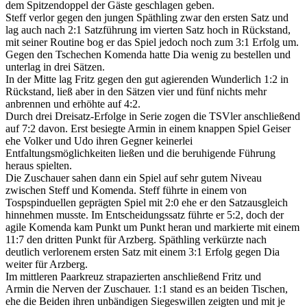
dem Spitzendoppel der Gäste geschlagen geben.
Steff verlor gegen den jungen Späthling zwar den ersten Satz und
lag auch nach 2:1 Satzführung im vierten Satz hoch in Rückstand,
mit seiner Routine bog er das Spiel jedoch noch zum 3:1 Erfolg um.
Gegen den Tschechen Komenda hatte Dia wenig zu bestellen und
unterlag in drei Sätzen.
In der Mitte lag Fritz gegen den gut agierenden Wunderlich 1:2 in
Rückstand, ließ aber in den Sätzen vier und fünf nichts mehr
anbrennen und erhöhte auf 4:2.
Durch drei Dreisatz-Erfolge in Serie zogen die TSVler anschließend
auf 7:2 davon. Erst besiegte Armin in einem knappen Spiel Geiser
ehe Volker und Udo ihren Gegner keinerlei
Entfaltungsmöglichkeiten ließen und die beruhigende Führung
heraus spielten.
Die Zuschauer sahen dann ein Spiel auf sehr gutem Niveau
zwischen Steff und Komenda. Steff führte in einem von
Tospspinduellen geprägten Spiel mit 2:0 ehe er den Satzausgleich
hinnehmen musste. Im Entscheidungssatz führte er 5:2, doch der
agile Komenda kam Punkt um Punkt heran und markierte mit einem
11:7 den dritten Punkt für Arzberg. Späthling verkürzte nach
deutlich verlorenem ersten Satz mit einem 3:1 Erfolg gegen Dia
weiter für Arzberg.
Im mittleren Paarkreuz strapazierten anschließend Fritz und
Armin die Nerven der Zuschauer. 1:1 stand es an beiden Tischen,
ehe die Beiden ihren unbändigen Siegeswillen zeigten und mit je