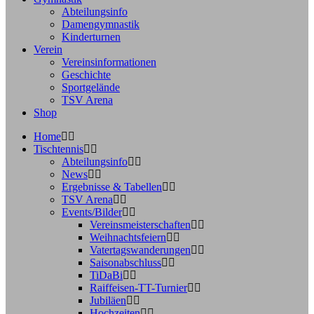
Abteilungsinfo
Damengymnastik
Kinderturnen
Verein
Vereinsinformationen
Geschichte
Sportgelände
TSV Arena
Shop
Home
Tischtennis
Abteilungsinfo
News
Ergebnisse & Tabellen
TSV Arena
Events/Bilder
Vereinsmeisterschaften
Weihnachtsfeiern
Vatertagswanderungen
Saisonabschluss
TiDaBi
Raiffeisen-TT-Turnier
Jubiläen
Hochzeiten