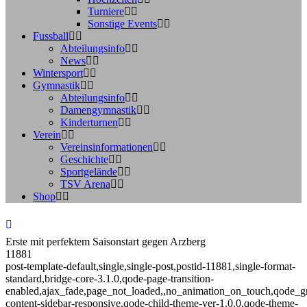
Turniere
Sonstige Events
Fussball
Abteilungsinfo
News
Wintersport
Gymnastik
Abteilungsinfo
Damengymnastik
Kinderturnen
Verein
Vereinsinformationen
Geschichte
Sportgelände
TSV Arena
Shop
Erste mit perfektem Saisonstart gegen Arzberg
11881
post-template-default,single,single-post,postid-11881,single-format-
standard,bridge-core-3.1.0,qode-page-transition-
enabled,ajax_fade,page_not_loaded,,no_animation_on_touch,qode_g
content-sidebar-responsive,qode-child-theme-ver-1.0.0,qode-theme-