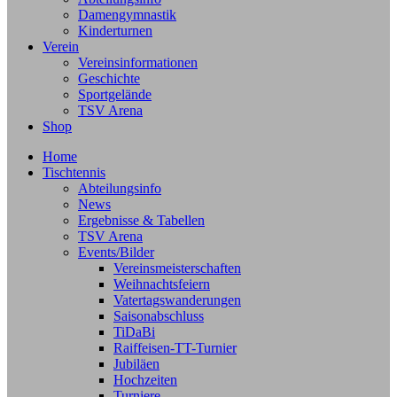
Damengymnastik
Kinderturnen
Verein
Vereinsinformationen
Geschichte
Sportgelände
TSV Arena
Shop
Home
Tischtennis
Abteilungsinfo
News
Ergebnisse & Tabellen
TSV Arena
Events/Bilder
Vereinsmeisterschaften
Weihnachtsfeiern
Vatertagswanderungen
Saisonabschluss
TiDaBi
Raiffeisen-TT-Turnier
Jubiläen
Hochzeiten
Turniere