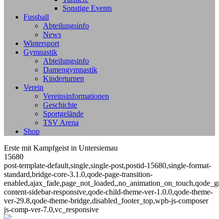
Sonstige Events
Fussball
Abteilungsinfo
News
Wintersport
Gymnastik
Abteilungsinfo
Damengymnastik
Kinderturnen
Verein
Vereinsinformationen
Geschichte
Sportgelände
TSV Arena
Shop
Erste mit Kampfgeist in Untersiemau
15680
post-template-default,single,single-post,postid-15680,single-format-
standard,bridge-core-3.1.0,qode-page-transition-
enabled,ajax_fade,page_not_loaded,,no_animation_on_touch,qode_g
content-sidebar-responsive,qode-child-theme-ver-1.0.0,qode-theme-
ver-29.8,qode-theme-bridge,disabled_footer_top,wpb-js-composer
js-comp-ver-7.0,vc_responsive