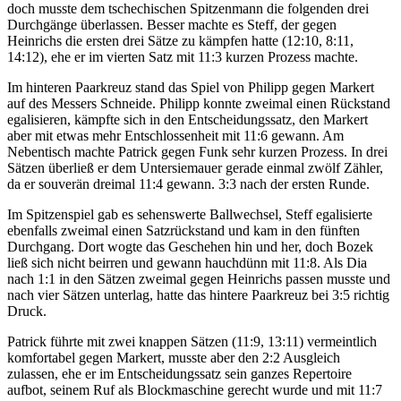
doch musste dem tschechischen Spitzenmann die folgenden drei
Durchgänge überlassen. Besser machte es Steff, der gegen
Heinrichs die ersten drei Sätze zu kämpfen hatte (12:10, 8:11,
14:12), ehe er im vierten Satz mit 11:3 kurzen Prozess machte.
Im hinteren Paarkreuz stand das Spiel von Philipp gegen Markert
auf des Messers Schneide. Philipp konnte zweimal einen Rückstand
egalisieren, kämpfte sich in den Entscheidungssatz, den Markert
aber mit etwas mehr Entschlossenheit mit 11:6 gewann. Am
Nebentisch machte Patrick gegen Funk sehr kurzen Prozess. In drei
Sätzen überließ er dem Untersiemauer gerade einmal zwölf Zähler,
da er souverän dreimal 11:4 gewann. 3:3 nach der ersten Runde.
Im Spitzenspiel gab es sehenswerte Ballwechsel, Steff egalisierte
ebenfalls zweimal einen Satzrückstand und kam in den fünften
Durchgang. Dort wogte das Geschehen hin und her, doch Bozek
ließ sich nicht beirren und gewann hauchdünn mit 11:8. Als Dia
nach 1:1 in den Sätzen zweimal gegen Heinrichs passen musste und
nach vier Sätzen unterlag, hatte das hintere Paarkreuz bei 3:5 richtig
Druck.
Patrick führte mit zwei knappen Sätzen (11:9, 13:11) vermeintlich
komfortabel gegen Markert, musste aber den 2:2 Ausgleich
zulassen, ehe er im Entscheidungssatz sein ganzes Repertoire
aufbot, seinem Ruf als Blockmaschine gerecht wurde und mit 11:7