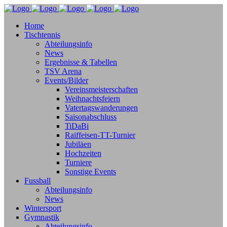
Home
Tischtennis
Abteilungsinfo
News
Ergebnisse & Tabellen
TSV Arena
Events/Bilder
Vereinsmeisterschaften
Weihnachtsfeiern
Vatertagswanderungen
Saisonabschluss
TiDaBi
Raiffeisen-TT-Turnier
Jubiläen
Hochzeiten
Turniere
Sonstige Events
Fussball
Abteilungsinfo
News
Wintersport
Gymnastik
Abteilungsinfo