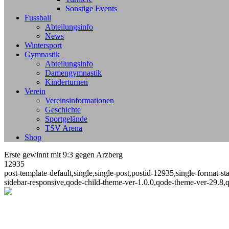
Sonstige Events
Fussball
Abteilungsinfo
News
Wintersport
Gymnastik
Abteilungsinfo
Damengymnastik
Kinderturnen
Verein
Vereinsinformationen
Geschichte
Sportgelände
TSV Arena
Shop
Erste gewinnt mit 9:3 gegen Arzberg
12935
post-template-default,single,single-post,postid-12935,single-format
sidebar-responsive,qode-child-theme-ver-1.0.0,qode-theme-ver-29.8,