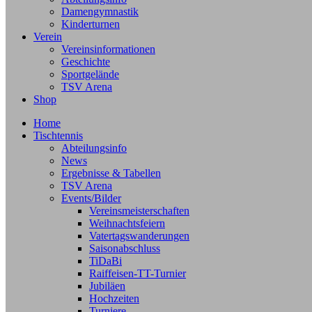
Damengymnastik
Kinderturnen
Verein
Vereinsinformationen
Geschichte
Sportgelände
TSV Arena
Shop
Home
Tischtennis
Abteilungsinfo
News
Ergebnisse & Tabellen
TSV Arena
Events/Bilder
Vereinsmeisterschaften
Weihnachtsfeiern
Vatertagswanderungen
Saisonabschluss
TiDaBi
Raiffeisen-TT-Turnier
Jubiläen
Hochzeiten
Turniere