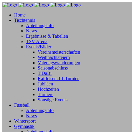
Home
Tischtennis
Abteilungsinfo
News
Ergebnisse & Tabellen
TSV Arena
Events/Bilder
Vereinsmeisterschaften
Weihnachtsfeiern
Vatertagswanderungen
Saisonabschluss
TiDaBi
Raiffeisen-TT-Turnier
Jubiläen
Hochzeiten
Turniere
Sonstige Events
Fussball
Abteilungsinfo
News
Wintersport
Gymnastik
Abteilungsinfo