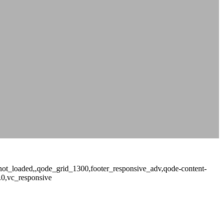
ge_not_loaded,,qode_grid_1300,footer_responsive_adv,qode-content-
.0,vc_responsive