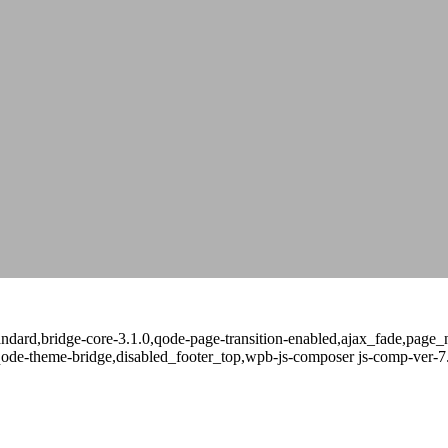
-standard,bridge-core-3.1.0,qode-page-transition-enabled,ajax_fade,pa
qode-theme-bridge,disabled_footer_top,wpb-js-composer js-comp-ver-7