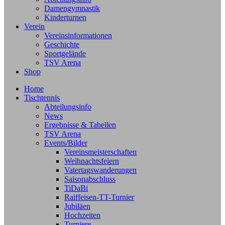
Damengymnastik
Kinderturnen
Verein
Vereinsinformationen
Geschichte
Sportgelände
TSV Arena
Shop
Home
Tischtennis
Abteilungsinfo
News
Ergebnisse & Tabellen
TSV Arena
Events/Bilder
Vereinsmeisterschaften
Weihnachtsfeiern
Vatertagswanderungen
Saisonabschluss
TiDaBi
Raiffeisen-TT-Turnier
Jubiläen
Hochzeiten
Turniere