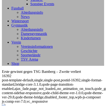
Sonstige Events
Fussball
Abteilungsinfo
News
Wintersport
Gymnastik
Abteilungsinfo
Damengymnastik
Kinderturnen
Verein
Vereinsinformationen
Geschichte
Sportgelände
TSV Arena
Shop
Erste gewinnt gegen TSG Bamberg – Zweite verliert
16392
post-template-default,single,single-post,postid-16392,single-format-
standard,bridge-core-3.1.0,qode-page-transition-
enabled,ajax_fade,page_not_loaded,,no_animation_on_touch,qode_g
content-sidebar-responsive,qode-child-theme-ver-1.0.0,qode-theme-
ver-29.8,qode-theme-bridge,disabled_footer_top,wpb-js-composer
js-comp-ver-7.0,vc_responsive