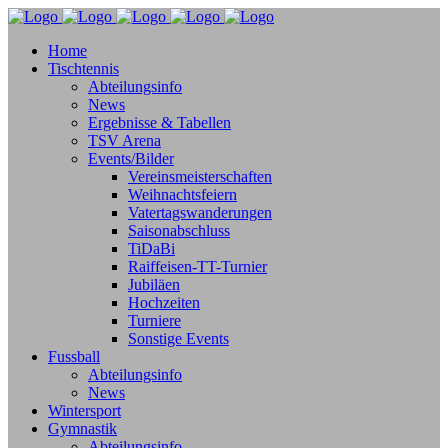
Home
Tischtennis
Abteilungsinfo
News
Ergebnisse & Tabellen
TSV Arena
Events/Bilder
Vereinsmeisterschaften
Weihnachtsfeiern
Vatertagswanderungen
Saisonabschluss
TiDaBi
Raiffeisen-TT-Turnier
Jubiläen
Hochzeiten
Turniere
Sonstige Events
Fussball
Abteilungsinfo
News
Wintersport
Gymnastik
Abteilungsinfo