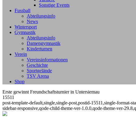
Sonstige Events
Fussball
Abteilungsinfo
News
Wintersport
Gymnastik
Abteilungsinfo
Damengymnastik
Kinderturnen
Verein
Vereinsinformationen
Geschichte
Sportgelände
TSV Arena
Shop
Erste gewinnt Freundschaftsturnier in Untersiemau
15511
post-template-default,single,single-post,postid-15511,single-format
sidebar-responsive,qode-child-theme-ver-1.0.0,qode-theme-ver-29.8,