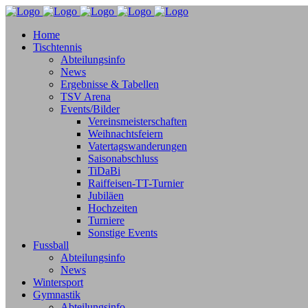
Home
Tischtennis
Abteilungsinfo
News
Ergebnisse & Tabellen
TSV Arena
Events/Bilder
Vereinsmeisterschaften
Weihnachtsfeiern
Vatertagswanderungen
Saisonabschluss
TiDaBi
Raiffeisen-TT-Turnier
Jubiläen
Hochzeiten
Turniere
Sonstige Events
Fussball
Abteilungsinfo
News
Wintersport
Gymnastik
Abteilungsinfo