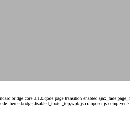
-standard,bridge-core-3.1.0,qode-page-transition-enabled,ajax_fade,pag
qode-theme-bridge,disabled_footer_top,wpb-js-composer js-comp-ver-7