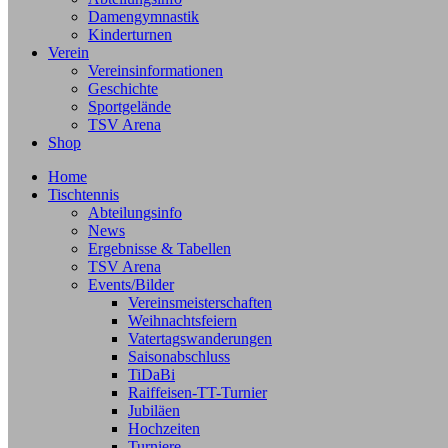
Damengymnastik
Kinderturnen
Verein
Vereinsinformationen
Geschichte
Sportgelände
TSV Arena
Shop
Home
Tischtennis
Abteilungsinfo
News
Ergebnisse & Tabellen
TSV Arena
Events/Bilder
Vereinsmeisterschaften
Weihnachtsfeiern
Vatertagswanderungen
Saisonabschluss
TiDaBi
Raiffeisen-TT-Turnier
Jubiläen
Hochzeiten
Turniere