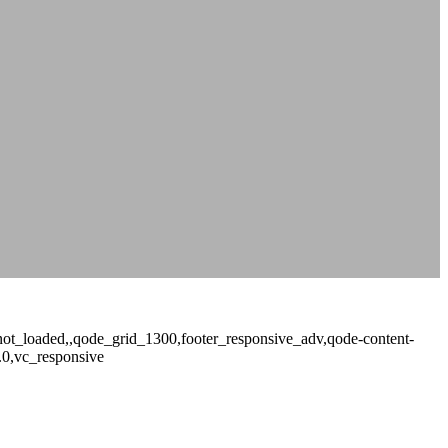
e_not_loaded,,qode_grid_1300,footer_responsive_adv,qode-content-
.0,vc_responsive