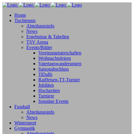
Home
Tischtennis
Abteilungsinfo
News
Ergebnisse & Tabellen
TSV Arena
Events/Bilder
Vereinsmeisterschaften
Weihnachtsfeiern
Vatertagswanderungen
Saisonabschluss
TiDaBi
Raiffeisen-TT-Turnier
Jubiläen
Hochzeiten
Turniere
Sonstige Events
Fussball
Abteilungsinfo
News
Wintersport
Gymnastik
Abteilungsinfo