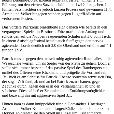
gegen Zebunke/Lorek spielten beide aggressiver, gingen 2:1 in
Führung, um den vierten Satz hauchdünn mit 14:12 abzugeben. Im
fünften Satz machten sie jedoch kurzen Prozess und gewannen 11:4.
Armin und Volker hingegen standen gegen Luger/Rädlein auf
verlorenem Posten.
Das vordere Paarkreuz präsentierte sich danach wie bereits in den
vergangenen Spielen in Bestform. Fritz machte den Anfang und
schoss den auf die Noppen reagierenden Schäfer mit 3:0 vom Tisch.
In einem Aufschlagfestival behielt auch Steff gegen den nervös
agierenden Lorek deutlich mit 3:0 die Oberhand und erhöhte auf 4:1
für den TSV.
Patrick musste gegen den stoisch ruhig agierenden Raum alles in die
Waagschale werfen, um als Sieger von der Platte zu gehen. Doch er
stellte sich immer besser auf das passive Spiel des Bambergers ein,
umlief des Öfteren seine Rückhand und prügelte die Vorhand rein –
3:1 hieß es am Schluss für Patrick. Ebenso souverän setzte sich Dia,
der sogar Zeit fand, ab und an bei Patrick zuzuschauen, gegen
Zebunke durch, gegen den er in der Vergangenheit ab und an
scheiterte. Diesmal ließ er Zebunke kaum Entfaltungsmöglichkeiten
und bezwang ihn mit aggressiven Spiel 3:1.
Hinten kam es dann knüppeldick für die Domstädter. Unterlagen
Armin und Volker Kombination Luger/Rädlein deutlich mit 0:3 im
Doppel, so drehten sie den Spieß im Einzel um. Erst entnervte