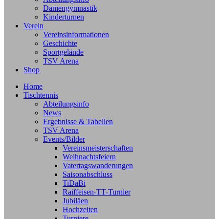
Damengymnastik
Kinderturnen
Verein
Vereinsinformationen
Geschichte
Sportgelände
TSV Arena
Shop
Home
Tischtennis
Abteilungsinfo
News
Ergebnisse & Tabellen
TSV Arena
Events/Bilder
Vereinsmeisterschaften
Weihnachtsfeiern
Vatertagswanderungen
Saisonabschluss
TiDaBi
Raiffeisen-TT-Turnier
Jubiläen
Hochzeiten
Turniere