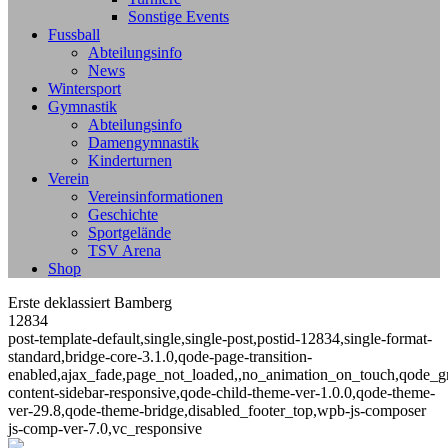
Sonstige Events
Fussball
Abteilungsinfo
News
Wintersport
Gymnastik
Abteilungsinfo
Damengymnastik
Kinderturnen
Verein
Vereinsinformationen
Geschichte
Sportgelände
TSV Arena
Shop
Erste deklassiert Bamberg
12834
post-template-default,single,single-post,postid-12834,single-format-
standard,bridge-core-3.1.0,qode-page-transition-
enabled,ajax_fade,page_not_loaded,,no_animation_on_touch,qode_g
content-sidebar-responsive,qode-child-theme-ver-1.0.0,qode-theme-
ver-29.8,qode-theme-bridge,disabled_footer_top,wpb-js-composer
js-comp-ver-7.0,vc_responsive