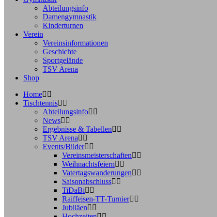
Abteilungsinfo
Damengymnastik
Kinderturnen
Verein
Vereinsinformationen
Geschichte
Sportgelände
TSV Arena
Shop
Home
Tischtennis
Abteilungsinfo
News
Ergebnisse & Tabellen
TSV Arena
Events/Bilder
Vereinsmeisterschaften
Weihnachtsfeiern
Vatertagswanderungen
Saisonabschluss
TiDaBi
Raiffeisen-TT-Turnier
Jubiläen
Hochzeiten