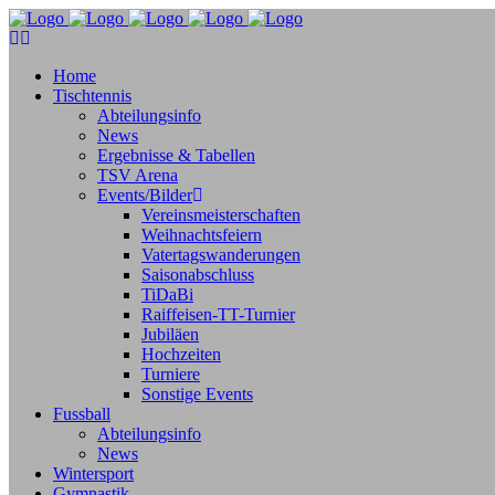
Home
Tischtennis
Abteilungsinfo
News
Ergebnisse & Tabellen
TSV Arena
Events/Bilder
Vereinsmeisterschaften
Weihnachtsfeiern
Vatertagswanderungen
Saisonabschluss
TiDaBi
Raiffeisen-TT-Turnier
Jubiläen
Hochzeiten
Turniere
Sonstige Events
Fussball
Abteilungsinfo
News
Wintersport
Gymnastik