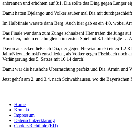
anbrennen und erhöhten auf 3:1. Dia sollte das Ding gegen Langer eig
Damit hatten Djelango und Volker sauber mal Dia mit durchgeschleift
Im Halbfinale wartete dann Berg. Auch hier gab es ein 4:0, wobei 
Das Finale war dann zum Zunge schnalzen! Hier trafen die Jungs auf
Burschen, indem er Jahn gleich im ersten Spiel mit 3:1 abfertigte …
Davon anstecken ließ sich Dia, der gegen Niewiadomski einen 1:2 Rü
Jahn/Niewiadomski) entschieden, als Volker gegen Fischbach noch am T
Verlängerung des 5. Satzes mit 16:14 durch!
Damit war die haushohe Überraschung perfekt und Dia, Armin und Vol
Jetzt geht´s am 2. und 3.4. nach Schwabhausen, wo die Bayerischen M
Home
Kontakt
Impressum
Datenschutzerklärung
Cookie-Richtlinie (EU)