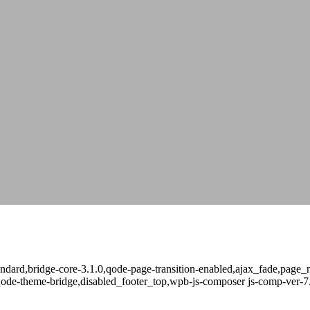
-standard,bridge-core-3.1.0,qode-page-transition-enabled,ajax_fade,pag
qode-theme-bridge,disabled_footer_top,wpb-js-composer js-comp-ver-7