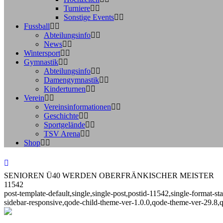
Turniere
Sonstige Events
Fussball
Abteilungsinfo
News
Wintersport
Gymnastik
Abteilungsinfo
Damengymnastik
Kinderturnen
Verein
Vereinsinformationen
Geschichte
Sportgelände
TSV Arena
Shop
SENIOREN Ü40 WERDEN OBERFRÄNKISCHER MEISTER
11542
post-template-default,single,single-post,postid-11542,single-format
sidebar-responsive,qode-child-theme-ver-1.0.0,qode-theme-ver-29.8,