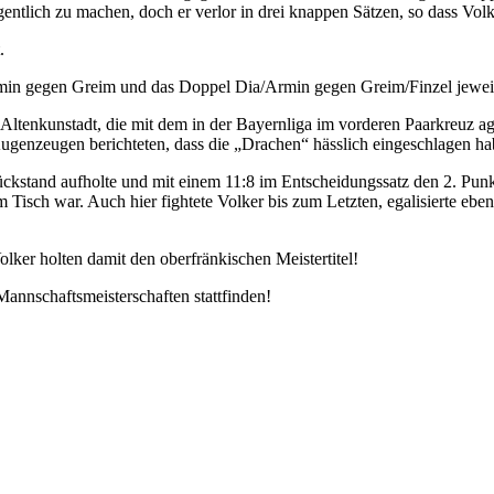
entlich zu machen, doch er verlor in drei knappen Sätzen, so dass Vol
.
Armin gegen Greim und das Doppel Dia/Armin gegen Greim/Finzel jewei
 Altenkunstadt, die mit dem in der Bayernliga im vorderen Paarkreuz 
 Augenzeugen berichteten, dass die „Drachen“ hässlich eingeschlagen h
ckstand aufholte und mit einem 11:8 im Entscheidungssatz den 2. Pun
isch war. Auch hier fightete Volker bis zum Letzten, egalisierte ebenf
ker holten damit den oberfränkischen Meistertitel!
annschaftsmeisterschaften stattfinden!