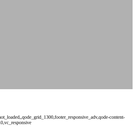
e_not_loaded,,qode_grid_1300,footer_responsive_adv,qode-content-
.0,vc_responsive