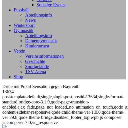
Sonstige Events
Fussball
Abteilungsinfo
News
Wintersport
Gymnastik
Abteilungsinfo
Damengymnastik
Kinderturnen
Verein
Vereinsinformationen
Geschichte
Sportgelände
TSV Arena
Shop
Dritte mit Pokal-Sensation gegen Bayreuth
13634
post-template-default,single,single-post,postid-13634,single-format-
standard,bridge-core-3.1.0,qode-page-transition-
enabled,ajax_fade,page_not_loaded,,no_animation_on_touch,qode_g
content-sidebar-responsive,qode-child-theme-ver-1.0.0,qode-theme-
ver-29.8,qode-theme-bridge,disabled_footer_top,wpb-js-composer
js-comp-ver-7.0,vc_responsive