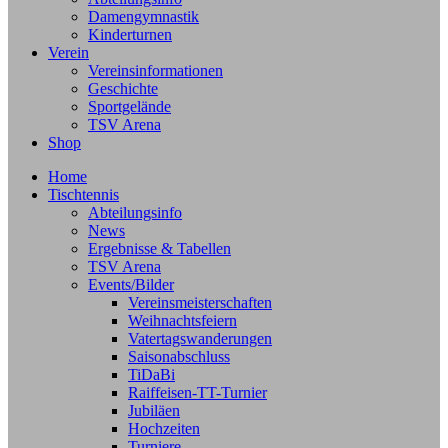
Damengymnastik
Kinderturnen
Verein
Vereinsinformationen
Geschichte
Sportgelände
TSV Arena
Shop
Home
Tischtennis
Abteilungsinfo
News
Ergebnisse & Tabellen
TSV Arena
Events/Bilder
Vereinsmeisterschaften
Weihnachtsfeiern
Vatertagswanderungen
Saisonabschluss
TiDaBi
Raiffeisen-TT-Turnier
Jubiläen
Hochzeiten
Turniere