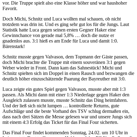
vor. Die Truppe spielt also eine Klasse höher und war haushoher
Favorit.
Doch Michi, Schnitz und Luca wollten mal schauen, ob nicht
trotzdem was drin ist. Und es ging sehr gut los für die Jungs. Laut
Statistik hatte Luca gegen seinen ersten Gegner Haker eine
Gewinnchance von gerade mal 5,8% … doch die nutze er
gnadenlos aus. 3:1 hieß es am Ende für Luca und damit 1:0.
Bärenstark!
Schnitz musste gegen Valvason, dem Topmann der Gäste passen,
doch Michi brachte die Truppe mit einem souveränen 3:1 gegen
Weber wieder in Front. Dann kam das Sahnestück! Michi und
Schnitz spielten sich im Doppel in einen Rausch und bezwangen die
deutlich höher einzuschätzende Paarung der Bayreuther mit 3:0.
Luca zeigte ein gutes Spiel gegen Valvason, musste aber mit 1:3
passen. Als Michi dann mit einer 1:3 Niederlage gegen Haker den
Ausgleich zulassen musste, musste Schnitz das Ding heimfahren.
Und der ließ sich nicht lumpen … kontrollierte Returns, gute
Aufschläge und die beste Vorhand des TSV schlug dermaßen ein,
dass nach drei Sätzen die Messe gelesen war und unsere Jungs sich
mit einem 4:3 Erfolg das Ticket für das Final Four sicherten.
Das Final Four findet kommenden Sonntag, 24.02. um 10 Uhr in