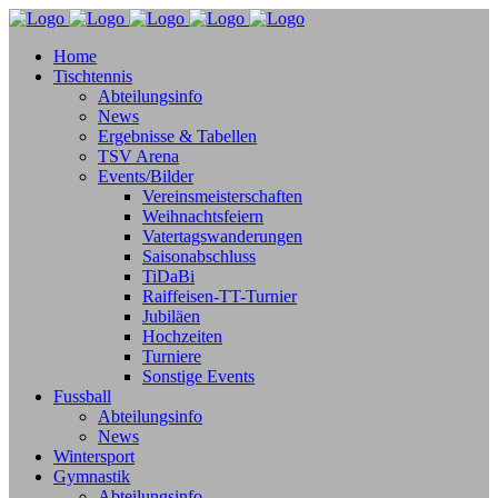
Home
Tischtennis
Abteilungsinfo
News
Ergebnisse & Tabellen
TSV Arena
Events/Bilder
Vereinsmeisterschaften
Weihnachtsfeiern
Vatertagswanderungen
Saisonabschluss
TiDaBi
Raiffeisen-TT-Turnier
Jubiläen
Hochzeiten
Turniere
Sonstige Events
Fussball
Abteilungsinfo
News
Wintersport
Gymnastik
Abteilungsinfo