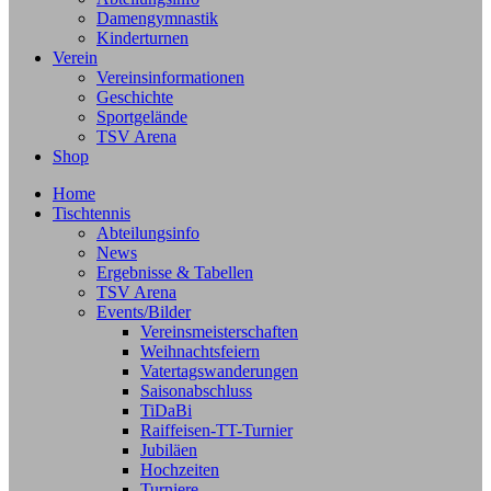
Damengymnastik
Kinderturnen
Verein
Vereinsinformationen
Geschichte
Sportgelände
TSV Arena
Shop
Home
Tischtennis
Abteilungsinfo
News
Ergebnisse & Tabellen
TSV Arena
Events/Bilder
Vereinsmeisterschaften
Weihnachtsfeiern
Vatertagswanderungen
Saisonabschluss
TiDaBi
Raiffeisen-TT-Turnier
Jubiläen
Hochzeiten
Turniere