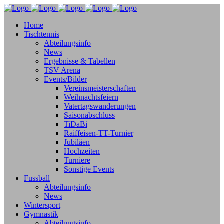
Home
Tischtennis
Abteilungsinfo
News
Ergebnisse & Tabellen
TSV Arena
Events/Bilder
Vereinsmeisterschaften
Weihnachtsfeiern
Vatertagswanderungen
Saisonabschluss
TiDaBi
Raiffeisen-TT-Turnier
Jubiläen
Hochzeiten
Turniere
Sonstige Events
Fussball
Abteilungsinfo
News
Wintersport
Gymnastik
Abteilungsinfo