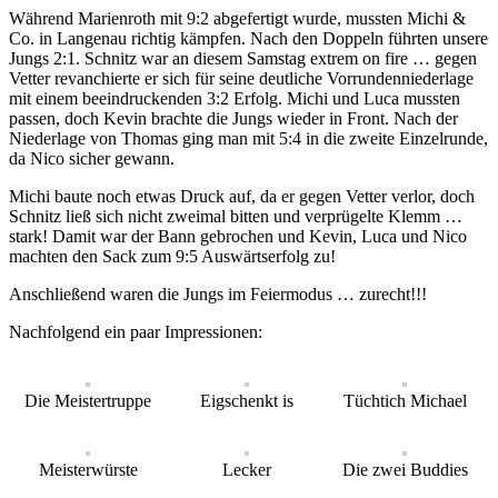
Während Marienroth mit 9:2 abgefertigt wurde, mussten Michi &
Co. in Langenau richtig kämpfen. Nach den Doppeln führten unsere
Jungs 2:1. Schnitz war an diesem Samstag extrem on fire … gegen
Vetter revanchierte er sich für seine deutliche Vorrundenniederlage
mit einem beeindruckenden 3:2 Erfolg. Michi und Luca mussten
passen, doch Kevin brachte die Jungs wieder in Front. Nach der
Niederlage von Thomas ging man mit 5:4 in die zweite Einzelrunde,
da Nico sicher gewann.
Michi baute noch etwas Druck auf, da er gegen Vetter verlor, doch
Schnitz ließ sich nicht zweimal bitten und verprügelte Klemm …
stark! Damit war der Bann gebrochen und Kevin, Luca und Nico
machten den Sack zum 9:5 Auswärtserfolg zu!
Anschließend waren die Jungs im Feiermodus … zurecht!!!
Nachfolgend ein paar Impressionen:
Die Meistertruppe
Eigschenkt is
Tüchtich Michael
Meisterwürste
Lecker
Die zwei Buddies