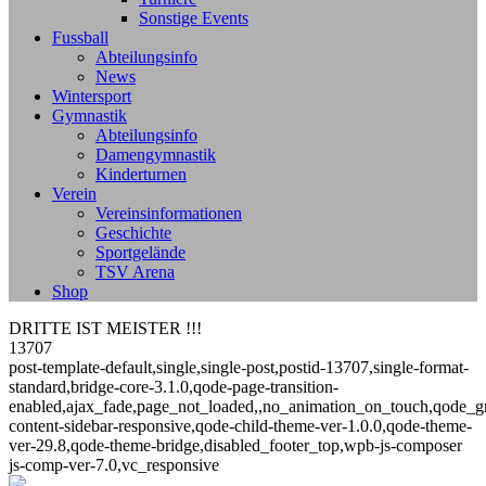
Sonstige Events
Fussball
Abteilungsinfo
News
Wintersport
Gymnastik
Abteilungsinfo
Damengymnastik
Kinderturnen
Verein
Vereinsinformationen
Geschichte
Sportgelände
TSV Arena
Shop
DRITTE IST MEISTER !!!
13707
post-template-default,single,single-post,postid-13707,single-format-
standard,bridge-core-3.1.0,qode-page-transition-
enabled,ajax_fade,page_not_loaded,,no_animation_on_touch,qode_g
content-sidebar-responsive,qode-child-theme-ver-1.0.0,qode-theme-
ver-29.8,qode-theme-bridge,disabled_footer_top,wpb-js-composer
js-comp-ver-7.0,vc_responsive