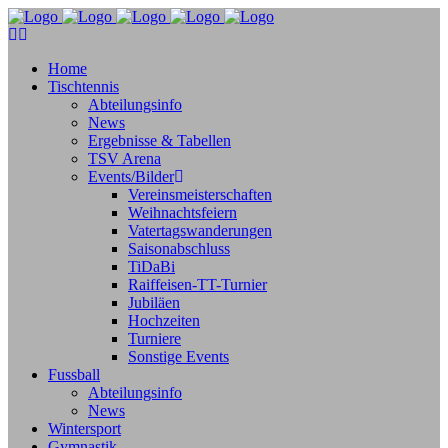
Home
Tischtennis
Abteilungsinfo
News
Ergebnisse & Tabellen
TSV Arena
Events/Bilder
Vereinsmeisterschaften
Weihnachtsfeiern
Vatertagswanderungen
Saisonabschluss
TiDaBi
Raiffeisen-TT-Turnier
Jubiläen
Hochzeiten
Turniere
Sonstige Events
Fussball
Abteilungsinfo
News
Wintersport
Gymnastik