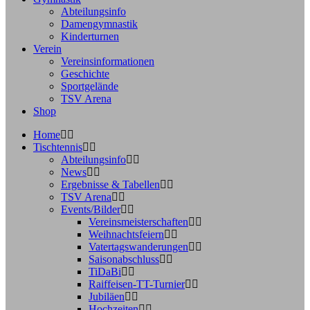
Abteilungsinfo
Damengymnastik
Kinderturnen
Verein
Vereinsinformationen
Geschichte
Sportgelände
TSV Arena
Shop
Home
Tischtennis
Abteilungsinfo
News
Ergebnisse & Tabellen
TSV Arena
Events/Bilder
Vereinsmeisterschaften
Weihnachtsfeiern
Vatertagswanderungen
Saisonabschluss
TiDaBi
Raiffeisen-TT-Turnier
Jubiläen
Hochzeiten