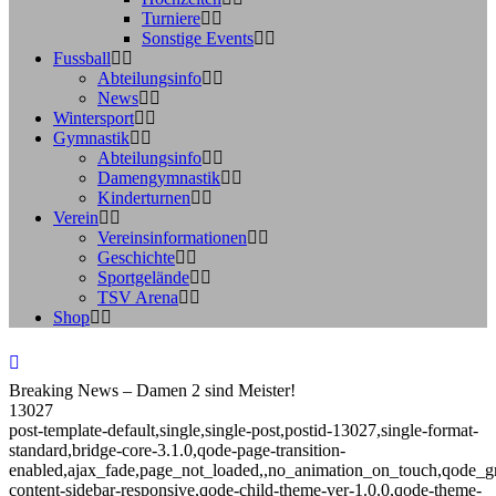
Turniere
Sonstige Events
Fussball
Abteilungsinfo
News
Wintersport
Gymnastik
Abteilungsinfo
Damengymnastik
Kinderturnen
Verein
Vereinsinformationen
Geschichte
Sportgelände
TSV Arena
Shop
Breaking News – Damen 2 sind Meister!
13027
post-template-default,single,single-post,postid-13027,single-format-
standard,bridge-core-3.1.0,qode-page-transition-
enabled,ajax_fade,page_not_loaded,,no_animation_on_touch,qode_g
content-sidebar-responsive,qode-child-theme-ver-1.0.0,qode-theme-