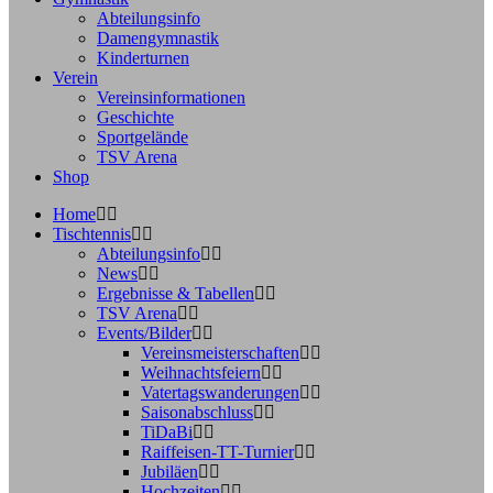
Abteilungsinfo
Damengymnastik
Kinderturnen
Verein
Vereinsinformationen
Geschichte
Sportgelände
TSV Arena
Shop
Home
Tischtennis
Abteilungsinfo
News
Ergebnisse & Tabellen
TSV Arena
Events/Bilder
Vereinsmeisterschaften
Weihnachtsfeiern
Vatertagswanderungen
Saisonabschluss
TiDaBi
Raiffeisen-TT-Turnier
Jubiläen
Hochzeiten