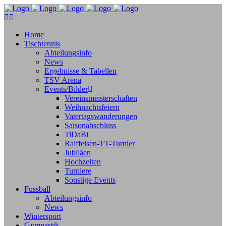
Home
Tischtennis
Abteilungsinfo
News
Ergebnisse & Tabellen
TSV Arena
Events/Bilder
Vereinsmeisterschaften
Weihnachtsfeiern
Vatertagswanderungen
Saisonabschluss
TiDaBi
Raiffeisen-TT-Turnier
Jubiläen
Hochzeiten
Turniere
Sonstige Events
Fussball
Abteilungsinfo
News
Wintersport
Gymnastik