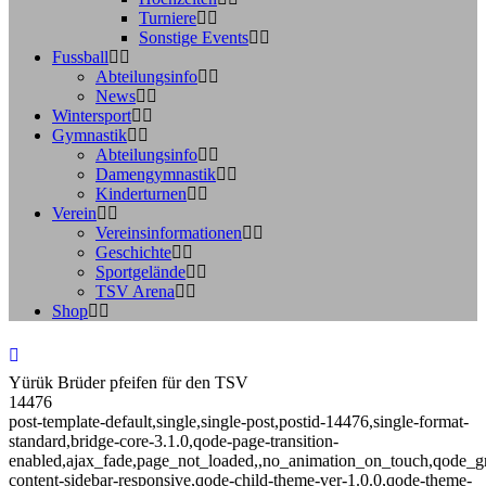
Turniere
Sonstige Events
Fussball
Abteilungsinfo
News
Wintersport
Gymnastik
Abteilungsinfo
Damengymnastik
Kinderturnen
Verein
Vereinsinformationen
Geschichte
Sportgelände
TSV Arena
Shop
Yürük Brüder pfeifen für den TSV
14476
post-template-default,single,single-post,postid-14476,single-format-
standard,bridge-core-3.1.0,qode-page-transition-
enabled,ajax_fade,page_not_loaded,,no_animation_on_touch,qode_g
content-sidebar-responsive,qode-child-theme-ver-1.0.0,qode-theme-