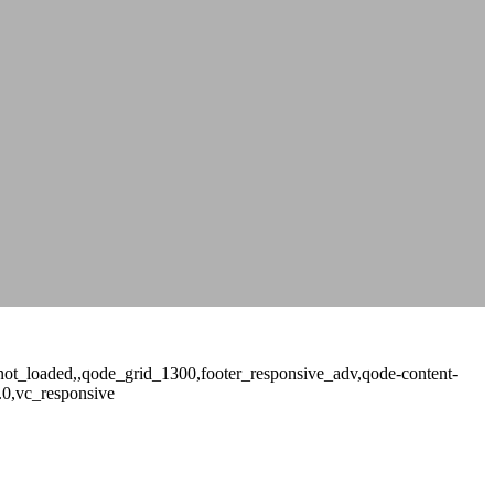
ge_not_loaded,,qode_grid_1300,footer_responsive_adv,qode-content-
.0,vc_responsive