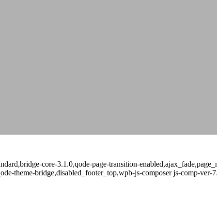
-standard,bridge-core-3.1.0,qode-page-transition-enabled,ajax_fade,pa
qode-theme-bridge,disabled_footer_top,wpb-js-composer js-comp-ver-7