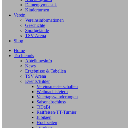
Damengymnastik
Kinderturnen
Verein
Vereinsinformationen
Geschichte
Sportgelände
TSV Arena
Shop
Home
Tischtennis
Abteilungsinfo
News
Ergebnisse & Tabellen
TSV Arena
Events/Bilder
Vereinsmeisterschaften
Weihnachtsfeiern
Vatertagswanderungen
Saisonabschluss
TiDaBi
Raiffeisen-TT-Turnier
Jubiläen
Hochzeiten
Turniere