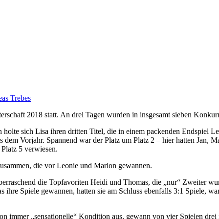
as Trebes
terschaft 2018 statt. An drei Tagen wurden in insgesamt sieben Konkur
olte sich Lisa ihren dritten Titel, die in einem packenden Endspiel L
aus dem Vorjahr. Spannend war der Platz um Platz 2 – hier hatten Jan, Ma
 Platz 5 verwiesen.
 zusammen, die vor Leonie und Marlon gewannen.
erraschend die Topfavoriten Heidi und Thomas, die „nur“ Zweiter wurde
ihre Spiele gewannen, hatten sie am Schluss ebenfalls 3:1 Spiele, ware
hon immer „sensationelle“ Kondition aus, gewann von vier Spielen drei i