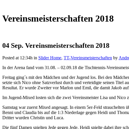
Vereinsmeisterschaften 2018
04 Sep.
Vereinsmeisterschaften 2018
Posted at 12:34h
in
Slider Home
,
TT-Vereinsmeisterschaften
by
Andre
In der Arena fand vom 31.08. – 02.09.18 die Tischtennis-Vereinsmeis
Freitag ging´s mit den Mädchen und der Jugend los. Bei den Mädchen h
setzte sich Nico ohne Satzverlust durch und verteidigte seinen Titel 
Resultat. Er wurde Zweiter vor Marlon und Emil, die damit Jakob auf
Im Jugend-Mixed losten sich die zwei Vereinsmeister Lisa und Nico
Samstag war zuerst Mixed angesagt. In einem 5er-Feld strauchelten üb
Benni und Claudia bis auf die 1:3 Niederlage gegen Heidi und Thomas 
Dritter wurden Christin und Luca.
Die fünf Damen spielten Jede gegen Jede. Heidi spielte dabei ihre sc