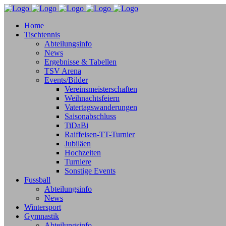
Home
Tischtennis
Abteilungsinfo
News
Ergebnisse & Tabellen
TSV Arena
Events/Bilder
Vereinsmeisterschaften
Weihnachtsfeiern
Vatertagswanderungen
Saisonabschluss
TiDaBi
Raiffeisen-TT-Turnier
Jubiläen
Hochzeiten
Turniere
Sonstige Events
Fussball
Abteilungsinfo
News
Wintersport
Gymnastik
Abteilungsinfo