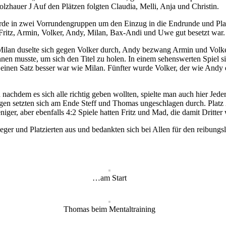
zhauer J Auf den Plätzen folgten Claudia, Melli, Anja und Christin.
urde in zwei Vorrundengruppen um den Einzug in die Endrunde und Platz
, Fritz, Armin, Volker, Andy, Milan, Bax-Andi und Uwe gut besetzt war.
Milan duselte sich gegen Volker durch, Andy bezwang Armin und Volker 
nen musste, um sich den Titel zu holen. In einem sehenswerten Spiel sie
er einen Satz besser war wie Milan. Fünfter wurde Volker, der wie Andy
achdem es sich alle richtig geben wollten, spielte man auch hier Jede
en setzten sich am Ende Steff und Thomas ungeschlagen durch. Platz 2
ger, aber ebenfalls 4:2 Spiele hatten Fritz und Mad, die damit Dritter
er und Platzierten aus und bedankten sich bei Allen für den reibungsl
…am Start
Thomas beim Mentaltraining