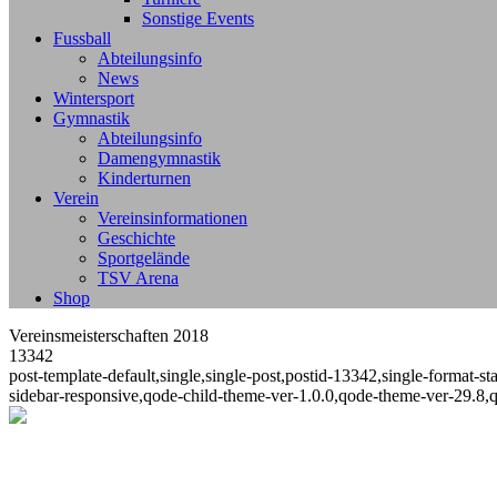
Sonstige Events
Fussball
Abteilungsinfo
News
Wintersport
Gymnastik
Abteilungsinfo
Damengymnastik
Kinderturnen
Verein
Vereinsinformationen
Geschichte
Sportgelände
TSV Arena
Shop
Vereinsmeisterschaften 2018
13342
post-template-default,single,single-post,postid-13342,single-format
sidebar-responsive,qode-child-theme-ver-1.0.0,qode-theme-ver-29.8,