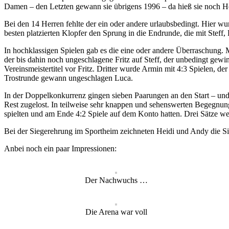
Damen – den Letzten gewann sie übrigens 1996 – da hieß sie noch Hol
Bei den 14 Herren fehlte der ein oder andere urlaubsbedingt. Hier w
besten platzierten Klopfer den Sprung in die Endrunde, die mit Steff
In hochklassigen Spielen gab es die eine oder andere Überraschung. 
der bis dahin noch ungeschlagene Fritz auf Steff, der unbedingt gewin
Vereinsmeistertitel vor Fritz. Dritter wurde Armin mit 4:3 Spielen, d
Trostrunde gewann ungeschlagen Luca.
In der Doppelkonkurrenz gingen sieben Paarungen an den Start – und n
Rest zugelost. In teilweise sehr knappen und sehenswerten Begegnung
spielten und am Ende 4:2 Spiele auf dem Konto hatten. Drei Sätze weni
Bei der Siegerehrung im Sportheim zeichneten Heidi und Andy die Sieg
Anbei noch ein paar Impressionen:
Der Nachwuchs …
Die Arena war voll