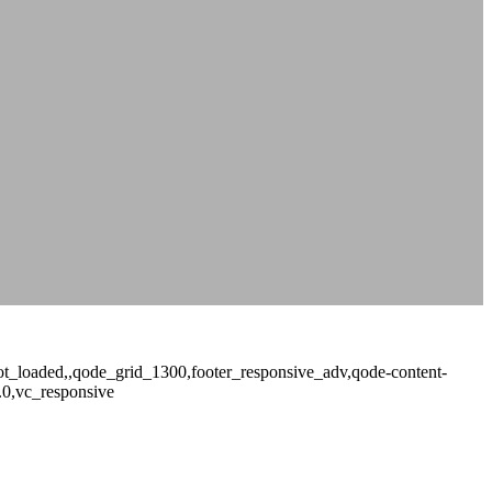
_not_loaded,,qode_grid_1300,footer_responsive_adv,qode-content-
.0,vc_responsive