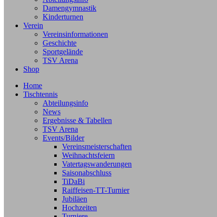
Damengymnastik
Kinderturnen
Verein
Vereinsinformationen
Geschichte
Sportgelände
TSV Arena
Shop
Home
Tischtennis
Abteilungsinfo
News
Ergebnisse & Tabellen
TSV Arena
Events/Bilder
Vereinsmeisterschaften
Weihnachtsfeiern
Vatertagswanderungen
Saisonabschluss
TiDaBi
Raiffeisen-TT-Turnier
Jubiläen
Hochzeiten
Turniere