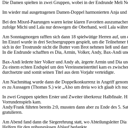
Die Damen spielten in zwei Gruppen, wobei in der Endrunde Meli Ne
Im wieder mal ausgetragenen Damen-Doppel harmonierten Anja und A
Bei den Mixed-Paarungen waren keine klaren Favoriten auszumachen. I
zufolge Michi und Lala nur deswegen die Oberhand, weil Lala währe
Am Sonntagmorgen rafften sich dann 18 spielwütige Herren auf, um d
Im Einzel wurde in drei Sechsergruppen gespielt, um die Teilnehmer 
sich in der Trostrunde nicht die Butter vom Brot nehmen ließ und dam
In die Endrunde schafften es Dia, Armin, Volker, Andy, Bax-Andi und 
Bax-Andi lederte hier Volker und Andy ab, ärgerte Armin und Dia un
Zu einem echten Endspiel um den Vereinsmeistertitel kam es zwischen
durchsetzte und somit seinen Titel aus dem Vorjahr verteidigte.
Am Nachmittag wurde dann die Doppelkonkurrenz in Angriff genomme
es zu Aussagen (Thomas S.) wie „Also um dreia wo ich glaab ich nuc
In zwei Gruppen spielten Erster und Zweiter überkreuz Halbfinale. 
Vorrundenspiels kam.
Andy/Frank führten bereits 2:0, mussten dann aber zu Ende des 5. Sat
gratulieren.
Am Abend fand dann die Siegerehrung statt, wo Abteilungsleiter Dia 
Helfern für den reibungslosen Ablauf bedankte.