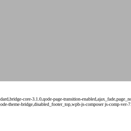
standard,bridge-core-3.1.0,qode-page-transition-enabled,ajax_fade,page
qode-theme-bridge,disabled_footer_top,wpb-js-composer js-comp-ver-7