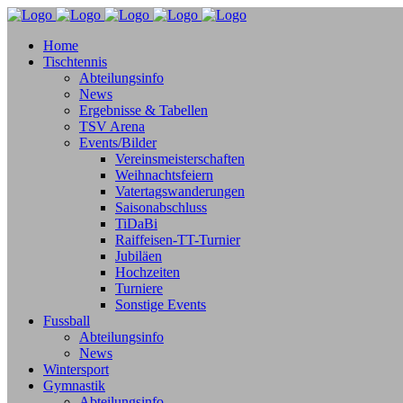
Home
Tischtennis
Abteilungsinfo
News
Ergebnisse & Tabellen
TSV Arena
Events/Bilder
Vereinsmeisterschaften
Weihnachtsfeiern
Vatertagswanderungen
Saisonabschluss
TiDaBi
Raiffeisen-TT-Turnier
Jubiläen
Hochzeiten
Turniere
Sonstige Events
Fussball
Abteilungsinfo
News
Wintersport
Gymnastik
Abteilungsinfo