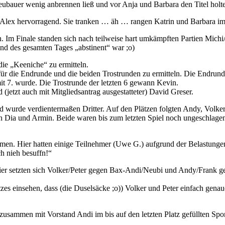
ubauer wenig anbrennen ließ und vor Anja und Barbara den Titel holte
lex hervorragend. Sie tranken … äh … rangen Katrin und Barbara im 
m Finale standen sich nach teilweise hart umkämpften Partien Michi/L
nd des gesamten Tages „abstinent“ war ;o)
ie „Keeniche“ zu ermitteln.
für die Endrunde und die beiden Trostrunden zu ermitteln. Die Endrun
it 7. wurde. Die Trostrunde der letzten 6 gewann Kevin.
(jetzt auch mit Mitgliedsantrag ausgestatteter) David Greser.
d wurde verdientermaßen Dritter. Auf den Plätzen folgten Andy, Volke
 Dia und Armin. Beide waren bis zum letzten Spiel noch ungeschlagen,
n. Hier hatten einige Teilnehmer (Uwe G.) aufgrund der Belastunge
h nieh besuffn!“
Hier setzten sich Volker/Peter gegen Bax-Andi/Neubi und Andy/Frank ge
zes einsehen, dass (die Duselsäcke ;o)) Volker und Peter einfach genaue
zusammen mit Vorstand Andi im bis auf den letzten Platz gefüllten Sp