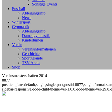
Sonstige Events
Fussball
Abteilungsinfo
News
Wintersport
Gymnastik
Abteilungsinfo
Damengymnastik
Kinderturnen
Verein
Vereinsinformationen
Geschichte
Sportgelände
TSV Arena
Shop
Vereinsmeisterschaften 2014
8877
post-template-default,single,single-post,postid-8877,single-format-
sidebar-responsive,qode-child-theme-ver-1.0.0,qode-theme-ver-29.8,