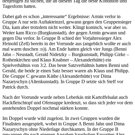
denjenigen zu suchen, die an diesem Tag die beste Kondition und
Tagesform hatten.
Dabei gab es schon „interessante“ Ergebnisse: Armin verlor in
Gruppe A nur sein Auftakteinzel, gewann gegen den Gruppensieger
Dia, kam aber trotzdem nicht weiter. Klingt komisch, war aber so.
Weiter kam Ricco (Burgkunstadt), der gegen Armin gewann und
gegen Dia verlor. In Gruppe B schied der Vorjahressieger Alex
Heinold (Zell) bereits in der Vorrunde aus (angeblich wollte er auch
mal warm duschen :o)). Am Ende hatten gleich vier Jungs (Benni
Jahn – Neustadt, Gerald Nidetzky – Burgkunstadt, Philipp Girke –
Rothenkirchen und Klaus Knabner – Alexanderhütte) ein
Spielverhältnis von 3:2. Das beste Satzverhältnis hatten Benni und
Gerald, die beide je einen Satz besser waren als Klaus und Philipp.
Die Gruppe C gewann Käthe (Alexanderhütte) vor Dima
Nazaryschyn (Altenkunstadt). In Gruppe D setzte sich Steff vor
Patrick durch.
Nach der Vorrunde wurde neben Leberkäs mit Kartoffelsalat auch
Hackfleischtopf und Ofensuppe kredenzt, so dass sich jeder vor dem
anstehenden Doppel nochmal stärken konnte.
Im Doppel wurde wild zugelost. In zwei Gruppen wurden die
Finalisten ausgespielt, wobei in Gruppe A Benni Jahn und Dima
Nazaryschyn ohne Niederlage durchkamen. In der Gruppe B
gewannen die nach eigenen Angaben haushohen Favoriten Alex