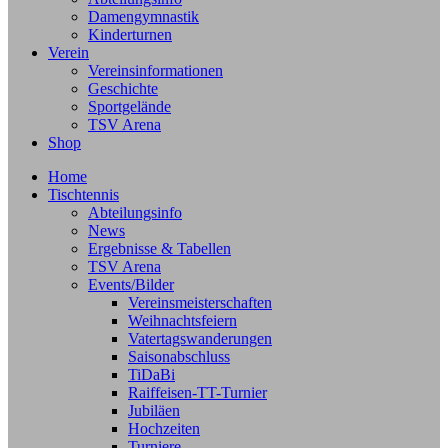
Damengymnastik
Kinderturnen
Verein
Vereinsinformationen
Geschichte
Sportgelände
TSV Arena
Shop
Home
Tischtennis
Abteilungsinfo
News
Ergebnisse & Tabellen
TSV Arena
Events/Bilder
Vereinsmeisterschaften
Weihnachtsfeiern
Vatertagswanderungen
Saisonabschluss
TiDaBi
Raiffeisen-TT-Turnier
Jubiläen
Hochzeiten
Turniere