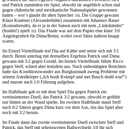
und Patrick zumindest ein Spiel, obwohl sie angeblich schon mal
gegen chilenische und mexikanische Nationalspieler gewonnen
hatten – wer´s glaubt ihr alten Sprecher :o). Die Gruppe gewann
Klaus Knabner (Alexanderhütte) zusammen mit Johannes Bauer
(Konradsreuth), da er ja in der Saison auch mit nem „Linkshänder“
(Insider!) spielt :o). Das Finale war auf dem Papier eine klare 3:0
Angelegenheit für Dima/Benni, wobei zwei Sätze äußerst knapp
waren.
Im Einzel-Viertelfinale traf Dia auf Käthe und setzte sich mit 3:1
durch. Benni unterlag mit demselben Ergebnis Patrick und Dima
gewann mit 3:2 gegen Gerald. Im letzten Viertelfinale führte Ricco
gegen Steff, schied aber trotzdem aus. Nach unbestätigten Berichten
hatte das Konditionswunder aus Burgkunstadt aweng Probleme mit
seinem Astralkörper („Ich houh Krämpf und mei Bauch dudd wia!“)
und musste nach 1:0 Führung aufgeben.
Im Halbfinale gab es mit dem Spiel Dia gegen Patrick ein
vereinsinternes Duell, das Patrick 3:2 gewann, obwohl er gefühlt
nur hinten an der Wand spielte. Im zweiten Halbfinale stand Steff
nach 0:2 Sätzen gegen Dima kurz vor dem Aus, riss das Spiel aber
noch mit 3:2 herum.
Im Finale dann das zweite vereinsinterne Duell zwischen Steff und
Patrick, das Steff mit sehenswerten Ballwechseln 3:0 für sich