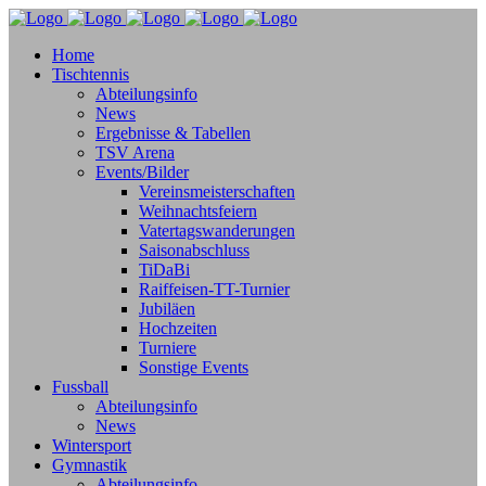
Home
Tischtennis
Abteilungsinfo
News
Ergebnisse & Tabellen
TSV Arena
Events/Bilder
Vereinsmeisterschaften
Weihnachtsfeiern
Vatertagswanderungen
Saisonabschluss
TiDaBi
Raiffeisen-TT-Turnier
Jubiläen
Hochzeiten
Turniere
Sonstige Events
Fussball
Abteilungsinfo
News
Wintersport
Gymnastik
Abteilungsinfo