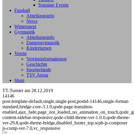
Sonstige Events
Fussball
Abteilungsinfo
News
Wintersport
Gymnastik
Abteilungsinfo
Damengymnastik
Kinderturnen
Verein
Vereinsinformationen
Geschichte
Sportgelände
TSV Arena
Shop
TT-Turnier am 28.12.2019
14146
post-template-default,single,single-post,postid-14146,single-format-
standard,bridge-core-3.1.0,qode-page-transition-
enabled,ajax_fade,page_not_loaded,,no_animation_on_touch,qode_g
content-sidebar-responsive,qode-child-theme-ver-1.0.0,qode-theme-
ver-29.8,qode-theme-bridge,disabled_footer_top,wpb-js-composer
js-comp-ver-7.0,vc_responsive