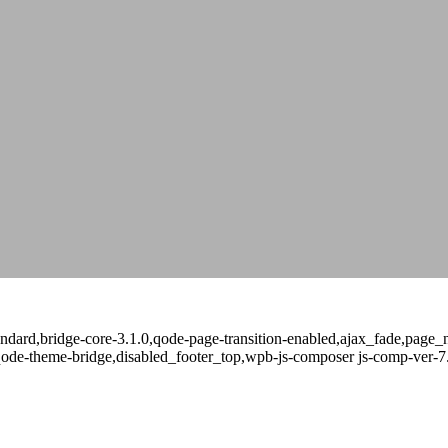
-standard,bridge-core-3.1.0,qode-page-transition-enabled,ajax_fade,pag
qode-theme-bridge,disabled_footer_top,wpb-js-composer js-comp-ver-7