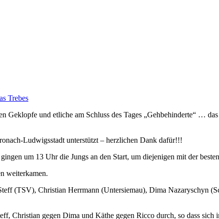
as Trebes
en Geklopfe und etliche am Schluss des Tages „Gehbehinderte“ … das wa
onach-Ludwigsstadt unterstützt – herzlichen Dank dafür!!!
ingen um 13 Uhr die Jungs an den Start, um diejenigen mit der beste
en weiterkamen.
 Steff (TSV), Christian Herrmann (Untersiemau), Dima Nazaryschyn (Sc
Steff, Christian gegen Dima und Käthe gegen Ricco durch, so dass sich 