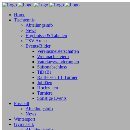
Home
Tischtennis
Abteilungsinfo
News
Ergebnisse & Tabellen
TSV Arena
Events/Bilder
Vereinsmeisterschaften
Weihnachtsfeiern
Vatertagswanderungen
Saisonabschluss
TiDaBi
Raiffeisen-TT-Turnier
Jubiläen
Hochzeiten
Turniere
Sonstige Events
Fussball
Abteilungsinfo
News
Wintersport
Gymnastik
Abteilungsinfo