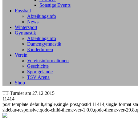
Sonstige Events
Fussball
Abteilungsinfo
News
Wintersport
Gymnastik
Abteilungsinfo
Damengymnastik
Kinderturnen
Verein
Vereinsinformationen
Geschichte
Sportgelände
TSV Arena
Shop
TT-Turnier am 27.12.2015
11414
post-template-default,single,single-post,postid-11414,single-format
sidebar-responsive,qode-child-theme-ver-1.0.0,qode-theme-ver-29.8,