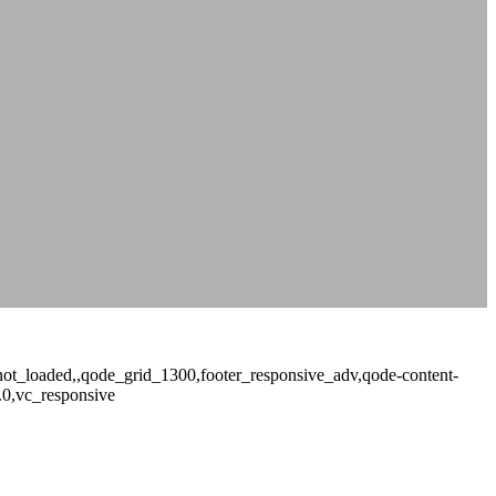
e_not_loaded,,qode_grid_1300,footer_responsive_adv,qode-content-
.0,vc_responsive