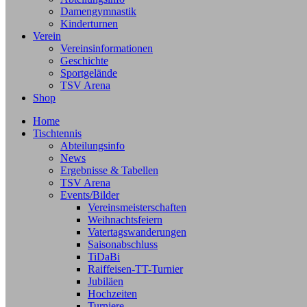
Damengymnastik
Kinderturnen
Verein
Vereinsinformationen
Geschichte
Sportgelände
TSV Arena
Shop
Home
Tischtennis
Abteilungsinfo
News
Ergebnisse & Tabellen
TSV Arena
Events/Bilder
Vereinsmeisterschaften
Weihnachtsfeiern
Vatertagswanderungen
Saisonabschluss
TiDaBi
Raiffeisen-TT-Turnier
Jubiläen
Hochzeiten
Turniere