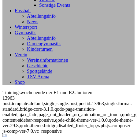
Sonstige Events
Fussball
Abteilungsinfo
News
Wintersport
Gymnastik
Abteilungsinfo
Damengymnastik
Kinderturnen
Verein
Vereinsinformationen
Geschichte
Sportgelände
TSV Arena
Shop
Trainingswochenende der E1 und E2-Junioren
13963
post-template-default,single,single-post,postid-13963,single-format-
standard,bridge-core-3.1.0,qode-page-transition-
enabled,ajax_fade,page_not_loaded,,no_animation_on_touch,qode_g
content-sidebar-responsive,qode-child-theme-ver-1.0.0,qode-theme-
ver-29.8,qode-theme-bridge,disabled_footer_top,wpb-js-composer
js-comp-ver-7.0,vc_responsive