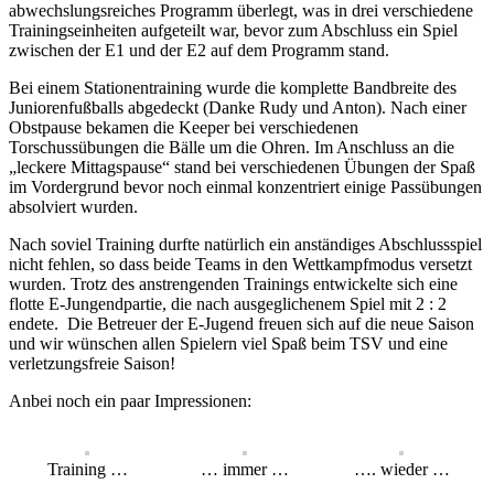
abwechslungsreiches Programm überlegt, was in drei verschiedene
Trainingseinheiten aufgeteilt war, bevor zum Abschluss ein Spiel
zwischen der E1 und der E2 auf dem Programm stand.
Bei einem Stationentraining wurde die komplette Bandbreite des
Juniorenfußballs abgedeckt (Danke Rudy und Anton). Nach einer
Obstpause bekamen die Keeper bei verschiedenen
Torschussübungen die Bälle um die Ohren. Im Anschluss an die
„leckere Mittagspause“ stand bei verschiedenen Übungen der Spaß
im Vordergrund bevor noch einmal konzentriert einige Passübungen
absolviert wurden.
Nach soviel Training durfte natürlich ein anständiges Abschlussspiel
nicht fehlen, so dass beide Teams in den Wettkampfmodus versetzt
wurden. Trotz des anstrengenden Trainings entwickelte sich eine
flotte E-Jungendpartie, die nach ausgeglichenem Spiel mit 2 : 2
endete. Die Betreuer der E-Jugend freuen sich auf die neue Saison
und wir wünschen allen Spielern viel Spaß beim TSV und eine
verletzungsfreie Saison!
Anbei noch ein paar Impressionen:
Training …
… immer …
…. wieder …