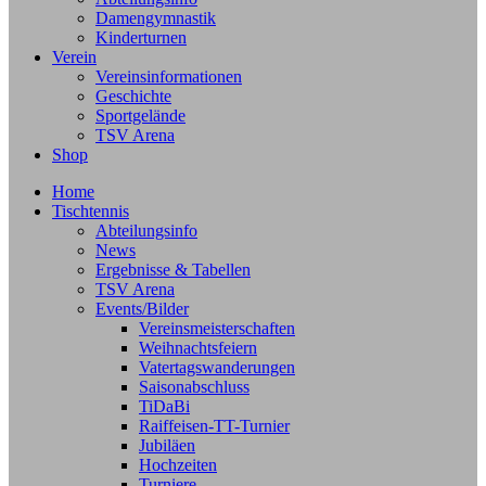
Damengymnastik
Kinderturnen
Verein
Vereinsinformationen
Geschichte
Sportgelände
TSV Arena
Shop
Home
Tischtennis
Abteilungsinfo
News
Ergebnisse & Tabellen
TSV Arena
Events/Bilder
Vereinsmeisterschaften
Weihnachtsfeiern
Vatertagswanderungen
Saisonabschluss
TiDaBi
Raiffeisen-TT-Turnier
Jubiläen
Hochzeiten
Turniere