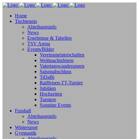
Home
Tischtennis
Abteilungsinfo
News
Ergebnisse & Tabellen
TSV Arena
Events/Bilder
Vereinsmeisterschaften
Weihnachtsfeiern
Vatertagswanderungen
Saisonabschluss
TiDaBi
Raiffeisen-TT-Turnier
Jubiläen
Hochzeiten
Turniere
Sonstige Events
Fussball
Abteilungsinfo
News
Wintersport
Gymnastik
Abteilungsinfo