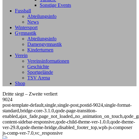
Sonstige Events
Fussball
Abteilungsinfo
News
Wintersport
Gymnastik
Abteilungsinfo
Damengymnastik
Kinderturnen
Verein
Vereinsinformationen
Geschichte
Sportgelände
TSV Arena
Shop
Dritte siegt – Zweite verliert
9024
post-template-default,single,single-post,postid-9024,single-format-
standard,bridge-core-3.1.0,qode-page-transition-
enabled,ajax_fade,page_not_loaded,,no_animation_on_touch,qode_g
content-sidebar-responsive,qode-child-theme-ver-1.0.0,qode-theme-
ver-29.8,qode-theme-bridge,disabled_footer_top,wpb-js-composer
js-comp-ver-7.0,vc_responsive