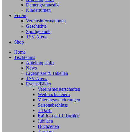
Damengymnastik
Kinderturnen
Verein
Vereinsinformationen
Geschichte
Sportgelände
TSV Arena
Shop
Home
Tischtennis
Abteilungsinfo
News
Ergebnisse & Tabellen
TSV Arena
Events/Bilder
Vereinsmeisterschaften
Weihnachtsfeiern
Vatertagswanderungen
Saisonabschluss
TiDaBi
Raiffeisen-TT-Turnier
Jubiläen
Hochzeiten
Turniere