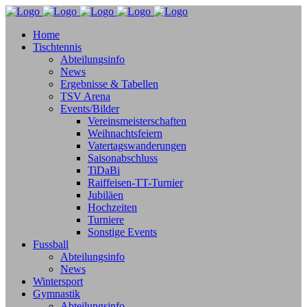
Home
Tischtennis
Abteilungsinfo
News
Ergebnisse & Tabellen
TSV Arena
Events/Bilder
Vereinsmeisterschaften
Weihnachtsfeiern
Vatertagswanderungen
Saisonabschluss
TiDaBi
Raiffeisen-TT-Turnier
Jubiläen
Hochzeiten
Turniere
Sonstige Events
Fussball
Abteilungsinfo
News
Wintersport
Gymnastik
Abteilungsinfo