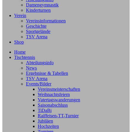
Damengymnastik
Kinderturnen
Verein
Vereinsinformationen
Geschichte
Sportgelände
TSV Arena
Shop
Home
Tischtennis
Abteilungsinfo
News
Ergebnisse & Tabellen
TSV Arena
Events/Bilder
Vereinsmeisterschaften
Weihnachtsfeiern
Vatertagswanderungen
Saisonabschluss
TiDaBi
Raiffeisen-TT-Turnier
Jubiläen
Hochzeiten
Turniere