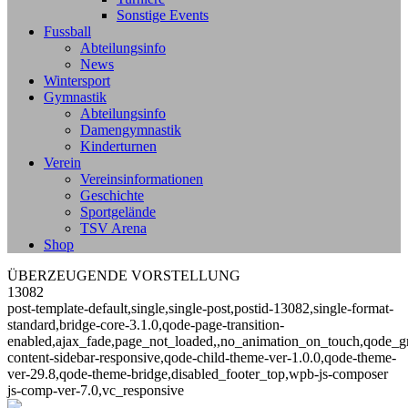
Sonstige Events
Fussball
Abteilungsinfo
News
Wintersport
Gymnastik
Abteilungsinfo
Damengymnastik
Kinderturnen
Verein
Vereinsinformationen
Geschichte
Sportgelände
TSV Arena
Shop
ÜBERZEUGENDE VORSTELLUNG
13082
post-template-default,single,single-post,postid-13082,single-format-
standard,bridge-core-3.1.0,qode-page-transition-
enabled,ajax_fade,page_not_loaded,,no_animation_on_touch,qode_g
content-sidebar-responsive,qode-child-theme-ver-1.0.0,qode-theme-
ver-29.8,qode-theme-bridge,disabled_footer_top,wpb-js-composer
js-comp-ver-7.0,vc_responsive