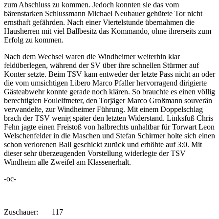
zum Abschluss zu kommen. Jedoch konnten sie das vom
bärenstarken Schlussmann Michael Neubauer gehütete Tor nicht
ernsthaft gefährden. Nach einer Viertelstunde übernahmen die
Hausherren mit viel Ballbesitz das Kommando, ohne ihrerseits zum
Erfolg zu kommen.
Nach dem Wechsel waren die Windheimer weiterhin klar
feldüberlegen, während der SV über ihre schnellen Stürmer auf
Konter setzte. Beim TSV kam entweder der letzte Pass nicht an oder
die vom umsichtigen Libero Marco Pfaller hervorragend dirigierte
Gästeabwehr konnte gerade noch klären. So brauchte es einen völlig
berechtigten Foulelfmeter, den Torjäger Marco Großmann souverän
verwandelte, zur Windheimer Führung. Mit einem Doppelschlag
brach der TSV wenig später den letzten Widerstand. Linksfuß Chris
Fehn jagte einen Freistoß von halbrechts unhaltbar für Torwart Leon
Welschenfelder in die Maschen und Stefan Schirmer holte sich einen
schon verlorenen Ball geschickt zurück und erhöhte auf 3:0. Mit
dieser sehr überzeugenden Vorstellung widerlegte der TSV
Windheim alle Zweifel am Klassenerhalt.
-oc-
Zuschauer: 117