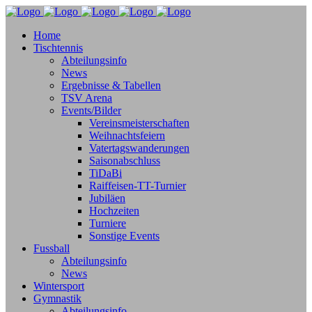
Home
Tischtennis
Abteilungsinfo
News
Ergebnisse & Tabellen
TSV Arena
Events/Bilder
Vereinsmeisterschaften
Weihnachtsfeiern
Vatertagswanderungen
Saisonabschluss
TiDaBi
Raiffeisen-TT-Turnier
Jubiläen
Hochzeiten
Turniere
Sonstige Events
Fussball
Abteilungsinfo
News
Wintersport
Gymnastik
Abteilungsinfo