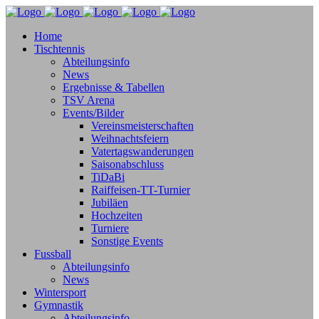
Home
Tischtennis
Abteilungsinfo
News
Ergebnisse & Tabellen
TSV Arena
Events/Bilder
Vereinsmeisterschaften
Weihnachtsfeiern
Vatertagswanderungen
Saisonabschluss
TiDaBi
Raiffeisen-TT-Turnier
Jubiläen
Hochzeiten
Turniere
Sonstige Events
Fussball
Abteilungsinfo
News
Wintersport
Gymnastik
Abteilungsinfo