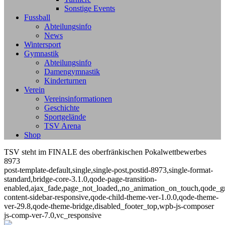
Sonstige Events
Fussball
Abteilungsinfo
News
Wintersport
Gymnastik
Abteilungsinfo
Damengymnastik
Kinderturnen
Verein
Vereinsinformationen
Geschichte
Sportgelände
TSV Arena
Shop
TSV steht im FINALE des oberfränkischen Pokalwettbewerbes
8973
post-template-default,single,single-post,postid-8973,single-format-
standard,bridge-core-3.1.0,qode-page-transition-
enabled,ajax_fade,page_not_loaded,,no_animation_on_touch,qode_g
content-sidebar-responsive,qode-child-theme-ver-1.0.0,qode-theme-
ver-29.8,qode-theme-bridge,disabled_footer_top,wpb-js-composer
js-comp-ver-7.0,vc_responsive