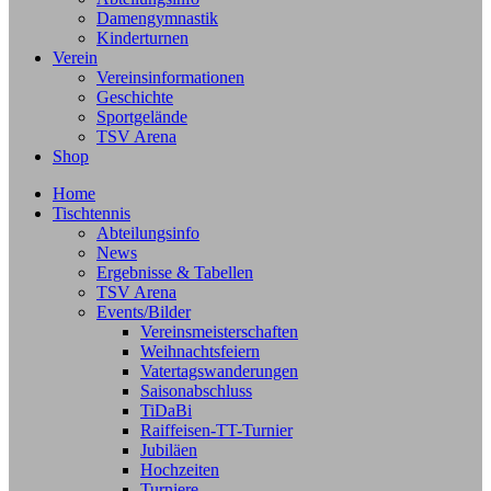
Damengymnastik
Kinderturnen
Verein
Vereinsinformationen
Geschichte
Sportgelände
TSV Arena
Shop
Home
Tischtennis
Abteilungsinfo
News
Ergebnisse & Tabellen
TSV Arena
Events/Bilder
Vereinsmeisterschaften
Weihnachtsfeiern
Vatertagswanderungen
Saisonabschluss
TiDaBi
Raiffeisen-TT-Turnier
Jubiläen
Hochzeiten
Turniere