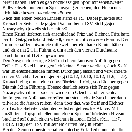
bereut haben. Denn es gab hochklassigen Sport mit sehenswerten
Ballwechseln und einem Spielausgang zu sehen, den Hitchcock
nicht hätte besser inszenieren können.
Nach den ersten beiden Einzeln stand es 1:1. Dabei punktete auf
Kronacher Seite Teille gegen Dia und beim TSV Steff gegen
Nazaryschyn jeweils sicher mit 3:0.
Einen Krimi lieferten sich anschließend Fritz und Eichner. Fritz hatte
bei 1:1 Satzgleichstand Satzball, den er nicht verwerten konnte. Der
Turnerschaftler antwortete mit zwei unerreichbaren Kantenbällen
und ging mit 2:1 in Führung, um auch den vierten Durchgang
hauchdünn mit 11:9 zu gewinnen.
Den Ausgleich besorgte Steff mit einem famosen Auftritt gegen
Teille. Das Spiel hatte eigentlich keinen Sieger verdient, doch Steff
war im entscheidenden fünften Durchgang eiskalt und verwandelte
seinen Matchball zum engen Sieg (10:12, 12:10, 10:12, 11:6, 11:9).
Kronach ging durch einen ungefährdeten Erfolg von Eichner gegen
Dia mit 3:2 in Führung. Ebenso deutlich setzte sich Fritz gegen
Nazaryschyn durch, so dass wiederum Gleichstand herrschte.
Im folgenden Aufeinandertreffen mussten sich die Zuschauer dann
teilweise die Augen reiben, denn über das, was Steff und Eichner
am Tisch ablieferten, staunten selbst eingefleischte Aktive. Mit
unzähligen Topspinduellen und einem Spiel auf höchstem Niveau
brachte Steff durch einen wiederum knappen Erfolg (9:11, 11:7,
14:12, 11:8) den TSV mit seinem dritten Sieg in Front.
Bei den Seniorenmeisterschaften unterlag Fritz Teille noch deutlich