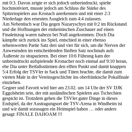
mit 0:3. Davon zeigte er sich jedoch unbeeindruckt, spielte
hochmotiviert, musste jedoch am Schluss die Stärke des
Spitzenspielers aus Kronach anerkennen und mit einer 2:3
Niederlage den erneuten Ausgleich zum 4:4 zulassen.
Am Nebentisch war Dia gegen Nazaryschyn mit 0:2 im Rückstand
und die Hoffnungen der einheimischen Zuschauer auf einen
Finaleinzug waren nahezu bei Null angekommen. Doch Dia
kämpfte sich zurück ins Spiel, entschied in einer ebenso
sehenswerten Partie Satz drei und vier für sich, um die Nerven der
Anwesenden im entscheidenden fünften Satz nochmals aufs
Äußerste zu strapazieren. Bei einer 10:6 Führung kam der
unbeeindruckt aufspielende Kronacher noch einmal auf 9:10 heran,
ehe Dia unter Beifallsstürmen den elften Punkt und damit knappen
5:4 Erfolg der TSVler in Sack und Tüten brachte, die damit zum
vierten Male in der Vereinsgeschichte ins oberfränkische Pokalfinale
einziehen.
Gegner und Favorit wird hier am 23.02. um 14 Uhr der SV DJK
Eggolsheim sein, der mit ausländischen Spielern aus Tschechien
gespickt ist. Trotzdem gehen die TSVler guter Dinge in dieses
Endspiel, da der Austragungsort die TSV-Arena in Windheim ist
und wir damit sozusagen ein Heimspiel haben … oder anders
gesagt: FINALE DAHOAM !!!