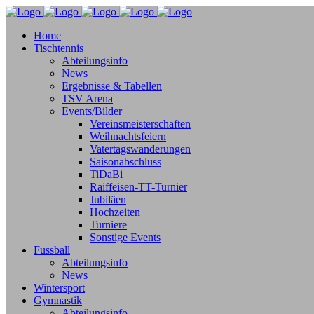
Home
Tischtennis
Abteilungsinfo
News
Ergebnisse & Tabellen
TSV Arena
Events/Bilder
Vereinsmeisterschaften
Weihnachtsfeiern
Vatertagswanderungen
Saisonabschluss
TiDaBi
Raiffeisen-TT-Turnier
Jubiläen
Hochzeiten
Turniere
Sonstige Events
Fussball
Abteilungsinfo
News
Wintersport
Gymnastik
Abteilungsinfo