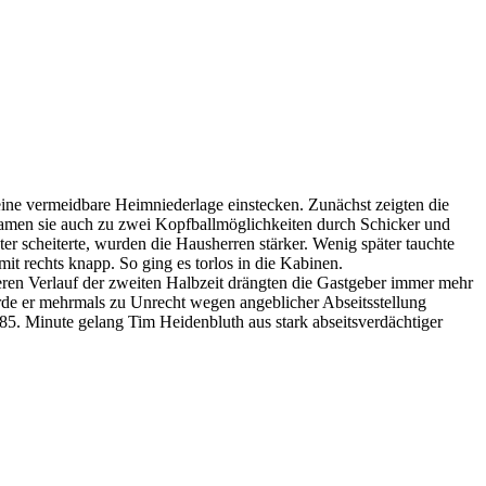
ine vermeidbare Heimniederlage einstecken. Zunächst zeigten die
 kamen sie auch zu zwei Kopfballmöglichkeiten durch Schicker und
er scheiterte, wurden die Hausherren stärker. Wenig später tauchte
mit rechts knapp. So ging es torlos in die Kabinen.
ren Verlauf der zweiten Halbzeit drängten die Gastgeber immer mehr
urde er mehrmals zu Unrecht wegen angeblicher Abseitsstellung
85. Minute gelang Tim Heidenbluth aus stark abseitsverdächtiger