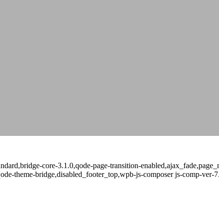
-standard,bridge-core-3.1.0,qode-page-transition-enabled,ajax_fade,pa
qode-theme-bridge,disabled_footer_top,wpb-js-composer js-comp-ver-7