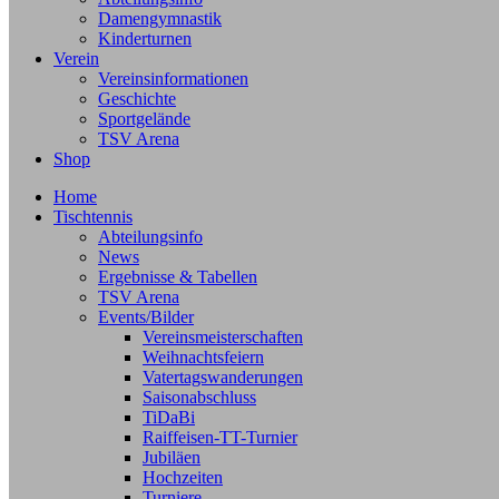
Damengymnastik
Kinderturnen
Verein
Vereinsinformationen
Geschichte
Sportgelände
TSV Arena
Shop
Home
Tischtennis
Abteilungsinfo
News
Ergebnisse & Tabellen
TSV Arena
Events/Bilder
Vereinsmeisterschaften
Weihnachtsfeiern
Vatertagswanderungen
Saisonabschluss
TiDaBi
Raiffeisen-TT-Turnier
Jubiläen
Hochzeiten
Turniere