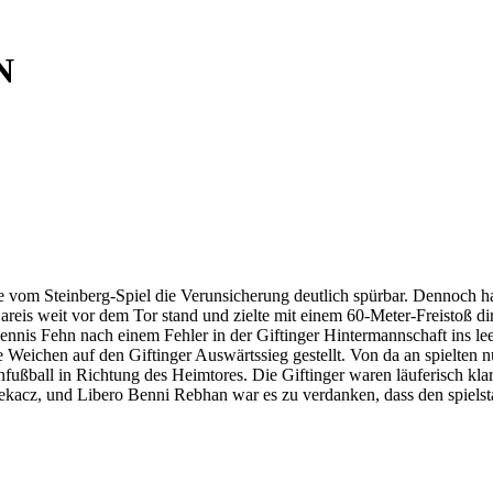
N
vom Steinberg-Spiel die Verunsicherung deutlich spürbar. Dennoch ha
reis weit vor dem Tor stand und zielte mit einem 60-Meter-Freistoß di
nnis Fehn nach einem Fehler in der Giftinger Hintermannschaft ins lee
eichen auf den Giftinger Auswärtssieg gestellt. Von da an spielten nu
fußball in Richtung des Heimtores. Die Giftinger waren läuferisch kla
kacz, und Libero Benni Rebhan war es zu verdanken, dass den spielsta