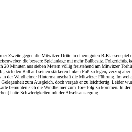
r Zweite gegen die Mitwitzer Dritte in einem guten B-Klassenspiel e
eisenweber, die bessere Spielanlage mit mehr Ballbesitz. Folgerichtig
ch 20 Minuten aus sieben Metern völlig freistehend am Mitwitzer Torhüt
t, sich den Ball auf seinen stärkeren linken Fuß zu legen, verzog aber 
s in der Windheimer Hintermannschaft die Mitwitzer Führung. Im weite
e Gelegenheit zum Ausgleich, doch vergab er zu leichtfertig. Leider w
 Karte bemühten sich die Windheimer zum Torerfolg zu kommen. In der 
hen) hatte Schwierigkeiten mit der Abseitsauslegung.