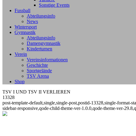
Sonstige Events
Fussball
Abteilungsinfo
News
Wintersport
Gymnastik
Abteilungsinfo
Damengymnastik
Kinderturnen
Verein
Vereinsinformationen
Geschichte
Sportgelände
TSV Arena
Shop
TSV I UND TSV II VERLIEREN
13328
post-template-default,single,single-post,postid-13328,single-format
sidebar-responsive,qode-child-theme-ver-1.0.0,qode-theme-ver-29.8,