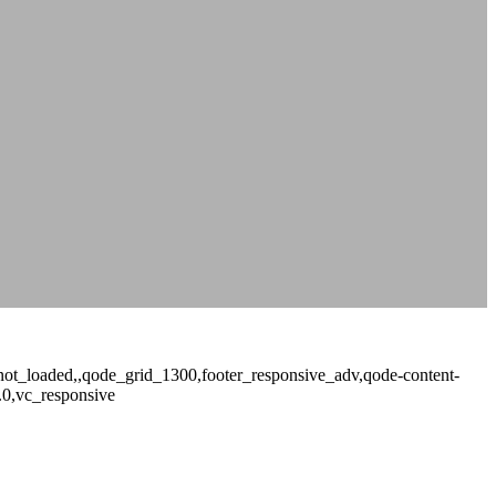
ge_not_loaded,,qode_grid_1300,footer_responsive_adv,qode-content-
.0,vc_responsive