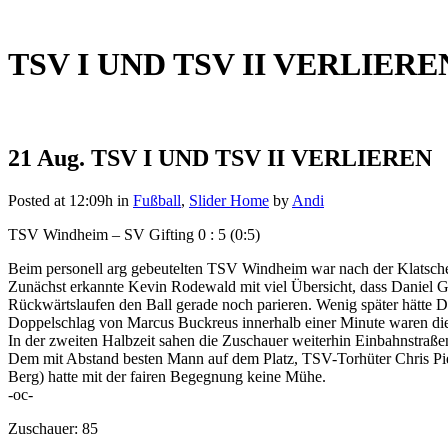
TSV I UND TSV II VERLIERE
21 Aug.
TSV I UND TSV II VERLIEREN
Posted at 12:09h
in
Fußball
,
Slider Home
by
Andi
TSV Windheim – SV Gifting 0 : 5 (0:5)
Beim personell arg gebeutelten TSV Windheim war nach der Klatsche 
Zunächst erkannte Kevin Rodewald mit viel Übersicht, dass Daniel Ga
Rückwärtslaufen den Ball gerade noch parieren. Wenig später hätte De
Doppelschlag von Marcus Buckreus innerhalb einer Minute waren die W
In der zweiten Halbzeit sahen die Zuschauer weiterhin Einbahnstraßen
Dem mit Abstand besten Mann auf dem Platz, TSV-Torhüter Chris Pie
Berg) hatte mit der fairen Begegnung keine Mühe.
-oc-
Zuschauer: 85