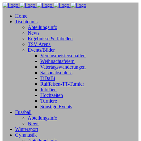
Home
Tischtennis
Abteilungsinfo
News
Ergebnisse & Tabellen
TSV Arena
Events/Bilder
Vereinsmeisterschaften
Weihnachtsfeiern
Vatertagswanderungen
Saisonabschluss
TiDaBi
Raiffeisen-TT-Turnier
Jubiläen
Hochzeiten
Turniere
Sonstige Events
Fussball
Abteilungsinfo
News
Wintersport
Gymnastik
Abteilungsinfo