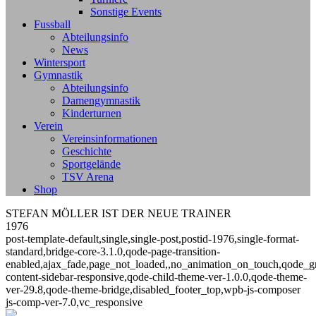
Sonstige Events
Fussball
Abteilungsinfo
News
Wintersport
Gymnastik
Abteilungsinfo
Damengymnastik
Kinderturnen
Verein
Vereinsinformationen
Geschichte
Sportgelände
TSV Arena
Shop
STEFAN MÖLLER IST DER NEUE TRAINER
1976
post-template-default,single,single-post,postid-1976,single-format-
standard,bridge-core-3.1.0,qode-page-transition-
enabled,ajax_fade,page_not_loaded,,no_animation_on_touch,qode_g
content-sidebar-responsive,qode-child-theme-ver-1.0.0,qode-theme-
ver-29.8,qode-theme-bridge,disabled_footer_top,wpb-js-composer
js-comp-ver-7.0,vc_responsive