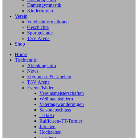
Damengymnastik
Kinderturnen
Verein
Vereinsinformationen
Geschichte
Sportgelände
TSV Arena
Shop
Home
Tischtennis
Abteilungsinfo
News
Ergebnisse & Tabellen
TSV Arena
Events/Bilder
Vereinsmeisterschaften
Weihnachtsfeiern
Vatertagswanderungen
Saisonabschluss
TiDaBi
Raiffeisen-TT-Turnier
Jubiläen
Hochzeiten
Turniere