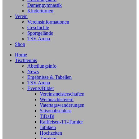
Damengymnastik
Kinderturnen
Verein
Vereinsinformationen
Geschichte
Sportgelände
TSV Arena
Shop
Home
Tischtennis
Abteilungsinfo
News
Ergebnisse & Tabellen
TSV Arena
Events/Bilder
Vereinsmeisterschaften
Weihnachtsfeiern
Vatertagswanderungen
Saisonabschluss
TiDaBi
Raiffeisen-TT-Turnier
Jubiläen
Hochzeiten
Turniere