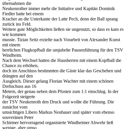
übernahmen die
Neukenrother immer mehr die Initiative und Kapitän Dominik
Fiedler hatte bei einem
Kracher an die Unterkante der Latte Pech, denn der Ball sprang
zurück ins Feld.
Weitere gute Möglichkeiten ließen sie ungenutzt, so dass es kam es
wie kommen
musste. Tizian Seitz erzielte nach Vorarbeit von Alexander Kunst
mit einem
herrlichen Flugkopfball die umjubelte Pausenführung für den TSV
Windheim.
Nach dem Wechsel hatten die Hausherren mit einem Kopfball die
Chance zu erhöhen,
doch im Anschluss bestimmten die Gäste klar das Geschehen und
drängten auf den
Ausgleich. Dieser gelang Florian Wachter mit einem schönen
Drehschuss aus 16
Metern, der genau neben dem Pfosten zum 1:1 einschlug. In der
Folgezeit steigerte
der TSV Neukenroth den Druck und wollte die Führung. Die
zunächst vom
umsichtigen Libero Markus Neubauer und später vom ebenso
souveränen Peter
Schirmer hervorragend organisierte Windheimer Abwehr ließ
wenige, aber umso