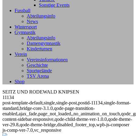
Sonstige Events
Fussball
Abteilungsinfo
News
Wintersport
Gymnastik
Abteilungsinfo
Damengymnastik
Kinderturnen
Verein
Vereinsinformationen
Geschichte
Sportgelände
TSV Arena
Shop
SEITZ UND RODEWALD KNIPSEN
11134
post-template-default,single,single-post,postid-11134,single-format-
standard,bridge-core-3.1.0,qode-page-transition-
enabled,ajax_fade,page_not_loaded,,no_animation_on_touch,qode_g
content-sidebar-responsive,qode-child-theme-ver-1.0.0,qode-theme-
ver-29.8,qode-theme-bridge,disabled_footer_top,wpb-js-composer
js-comp-ver-7.0,vc_responsive