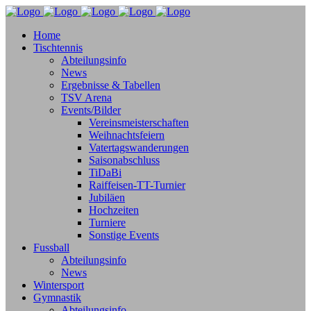
Home
Tischtennis
Abteilungsinfo
News
Ergebnisse & Tabellen
TSV Arena
Events/Bilder
Vereinsmeisterschaften
Weihnachtsfeiern
Vatertagswanderungen
Saisonabschluss
TiDaBi
Raiffeisen-TT-Turnier
Jubiläen
Hochzeiten
Turniere
Sonstige Events
Fussball
Abteilungsinfo
News
Wintersport
Gymnastik
Abteilungsinfo