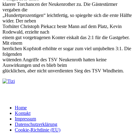
klarere Torchancen der Neukenrother zu. Die Gästestürmer
vergaben die
„Hundertprozentigen“ leichtfertig, so spiegelte sich die erste Hälfte
wider. Der neben
Torhüter Christoph Piekacz beste Mann auf dem Platz, Kevin
Rodewald, erzielte nach
einem gut vorgetragenen Konter eiskalt das 2:1 für die Gastgeber.
Mit einem
herrlichen Kopfstoß erhöhte er sogar zum viel umjubelten 3:1. Die
folgenden
wütenden Angriffe des TSV Neukenroth hatten keine
Auswirkungen und es blieb beim
glücklichen, aber nicht unverdienten Sieg des TSV Windheim.
Home
Kontakt
Impressum
Datenschutzerklärung
Cookie-Richtlinie (EU)